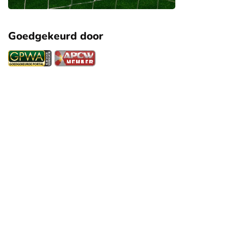
Goedgekeurd door