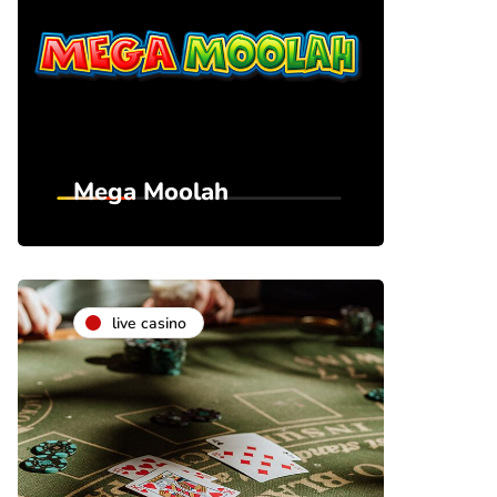
Mega Moolah
live casino