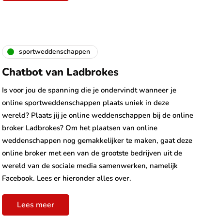
sportweddenschappen
Chatbot van Ladbrokes
Is voor jou de spanning die je ondervindt wanneer je
online sportweddenschappen plaats uniek in deze
wereld? Plaats jij je online weddenschappen bij de online
broker Ladbrokes? Om het plaatsen van online
weddenschappen nog gemakkelijker te maken, gaat deze
online broker met een van de grootste bedrijven uit de
wereld van de sociale media samenwerken, namelijk
Facebook. Lees er hieronder alles over.
Lees meer