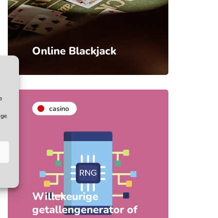
Online Blackjack
e
casino
ige
Willekeurige
getallengenerator of