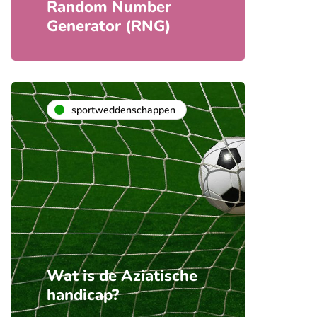
Random Number
Generator (RNG)
sportweddenschappen
Wat is de Aziatische
handicap?