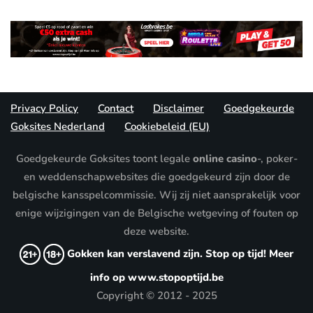
Privacy Policy
Contact
Disclaimer
Goedgekeurde
Goksites Nederland
Cookiebeleid (EU)
Goedgekeurde Goksites toont legale
online casino
-, poker-
en weddenschapwebsites die goedgekeurd zijn door de
belgische kansspelcommissie. Wij zij niet aansprakelijk voor
enige wijzigingen van de Belgische wetgeving of fouten op
deze website.
Gokken kan verslavend zijn. Stop op tijd! Meer
info op www.stopoptijd.be
Copyright © 2012 - 2025