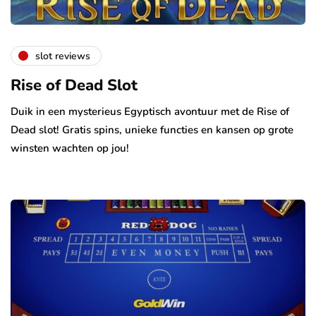
slot reviews
Rise of Dead Slot
Duik in een mysterieus Egyptisch avontuur met de Rise of
Dead slot! Gratis spins, unieke functies en kansen op grote
winsten wachten op jou!