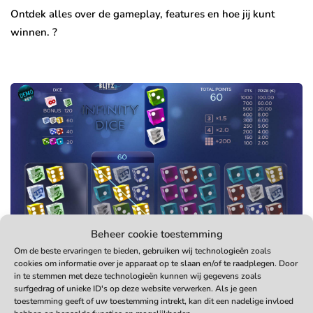
Ontdek alles over de gameplay, features en hoe jij kunt
winnen. ?
Beheer cookie toestemming
Om de beste ervaringen te bieden, gebruiken wij technologieën zoals
cookies om informatie over je apparaat op te slaan en/of te raadplegen. Door
casino
in te stemmen met deze technologieën kunnen wij gegevens zoals
surfgedrag of unieke ID's op deze website verwerken. Als je geen
Ontdek Infinity Dice bij Blitz
toestemming geeft of uw toestemming intrekt, kan dit een nadelige invloed