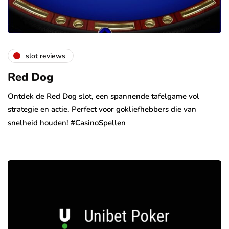
slot reviews
Red Dog
Ontdek de Red Dog slot, een spannende tafelgame vol
strategie en actie. Perfect voor gokliefhebbers die van
snelheid houden! #CasinoSpellen