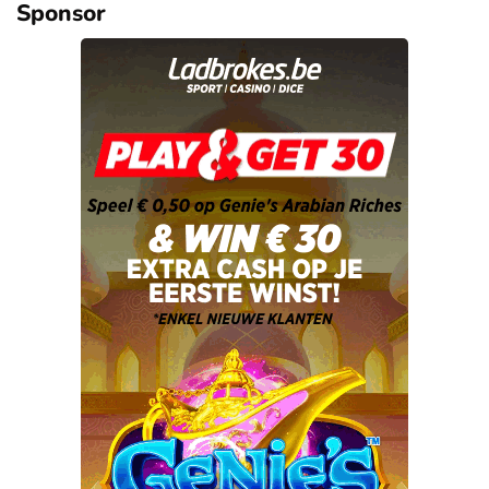
Sponsor