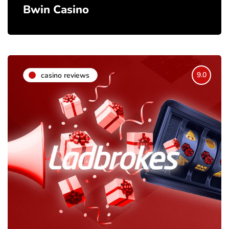
Bwin Casino
9.0
casino reviews