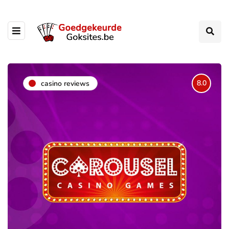
8.0
casino reviews