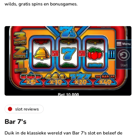
wilds, gratis spins en bonusgames.
slot reviews
Bar 7's
Duik in de klassieke wereld van Bar 7's slot en beleef de