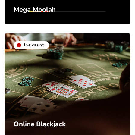
Mega Moolah
live casino
Online Blackjack