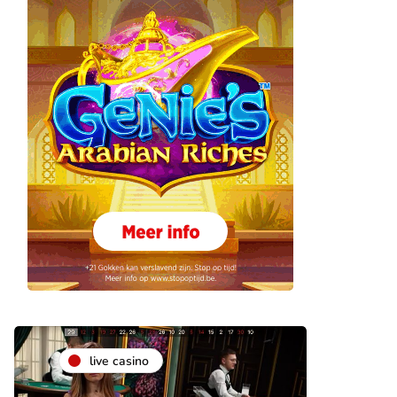
live casino