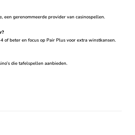
re, een gerenommeerde provider van casinospellen.
r?
 of beter en focus op Pair Plus voor extra winstkansen.
sino’s die tafelspellen aanbieden.