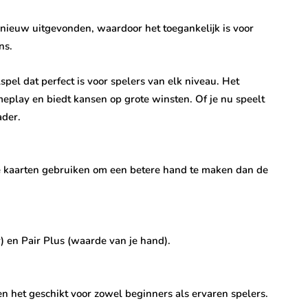
pnieuw uitgevonden, waardoor het toegankelijk is voor
ns.
pel dat perfect is voor spelers van elk niveau. Het
eplay en biedt kansen op grote winsten. Of je nu speelt
ader.
rie kaarten gebruiken om een betere hand te maken dan de
) en Pair Plus (waarde van je hand).
n het geschikt voor zowel beginners als ervaren spelers.