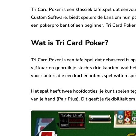
Tri Card Poker is een klassiek tafelspel dat eenvo
Custom Software, biedt spelers de kans om hun po
een pokerpro bent of een beginner, Tri Card Poker
Wat is Tri Card Poker?
Tri Card Poker is een tafelspel dat gebaseerd is op
vijf kaarten gebruik je slechts drie kaarten, wat h
voor spelers die een kort en intens spel willen spe
Het spel heeft twee hoofdopties: je kunt spelen t
van je hand (Pair Plus). Dit geeft je flexibiliteit o