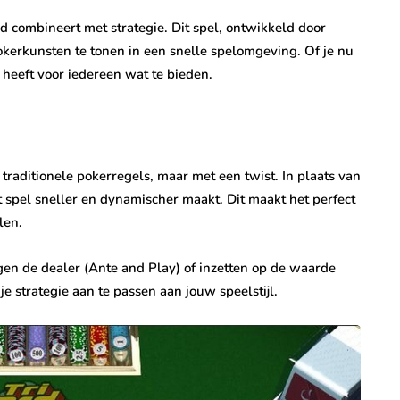
ud combineert met strategie. Dit spel, ontwikkeld door
kerkunsten te tonen in een snelle spelomgeving. Of je nu
 heeft voor iedereen wat te bieden.
 traditionele pokerregels, maar met een twist. In plaats van
et spel sneller en dynamischer maakt. Dit maakt het perfect
len.
egen de dealer (Ante and Play) of inzetten op de waarde
m je strategie aan te passen aan jouw speelstijl.