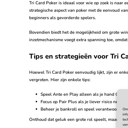
Tri Card Poker is ideaal voor wie op zoek is naar 
strategische aspect van poker met de eenvoud van 
beginners als gevorderde spelers.
Bovendien biedt het de mogelijkheid om grote win
inzetmechanisme voegt extra spanning toe, omdat 
Tips en strategieën voor Tri C
Hoewel Tri Card Poker eenvoudig lijkt, zijn er enk
vergroten. Hier zijn enkele tips:
Speel Ante en Play alleen als je hand Queen-
Focus op Pair Plus als je liever risico neemt 
Beheer je bankroll en speel verantwoordelij
Om 
inf
Onthoud dat geluk een grote rol speelt, maar met e
tec
ver