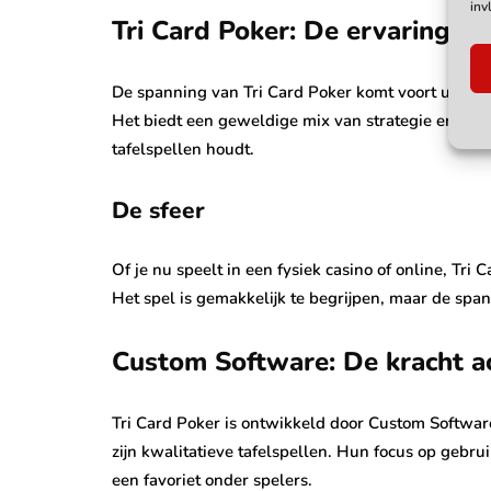
inv
Tri Card Poker: De ervaring
De spanning van Tri Card Poker komt voort uit de 
Het biedt een geweldige mix van strategie en gel
tafelspellen houdt.
De sfeer
Of je nu speelt in een fysiek casino of online, Tri 
Het spel is gemakkelijk te begrijpen, maar de spann
Custom Software: De kracht ac
Tri Card Poker is ontwikkeld door Custom Softw
zijn kwalitatieve tafelspellen. Hun focus op geb
een favoriet onder spelers.