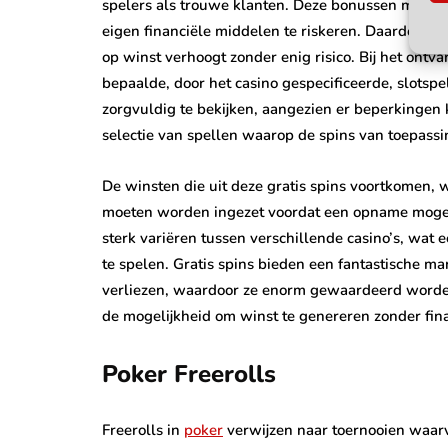
spelers als trouwe klanten. Deze bonussen maken
eigen financiële middelen te riskeren. Daardoor 
op winst verhoogt zonder enig risico. Bij het ont
bepaalde, door het casino gespecificeerde, slotsp
zorgvuldig te bekijken, aangezien er beperkinge
selectie van spellen waarop de spins van toepassin
De winsten die uit deze gratis spins voortkomen,
moeten worden ingezet voordat een opname mogelij
sterk variëren tussen verschillende casino’s, wat 
te spelen. Gratis spins bieden een fantastische m
verliezen, waardoor ze enorm gewaardeerd worden
de mogelijkheid om winst te genereren zonder finan
Poker Freerolls
Freerolls in
poker
verwijzen naar toernooien waarv