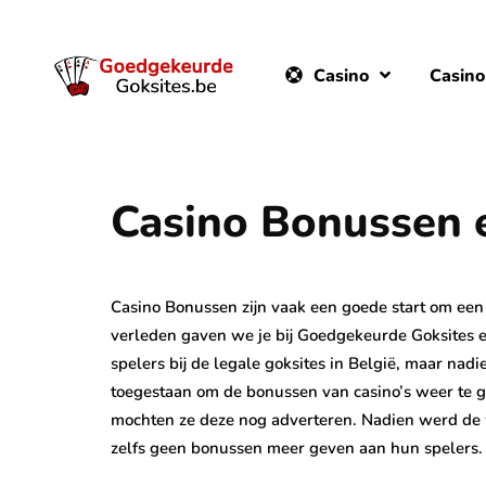
Casino
Casino
Casino Bonussen 
Casino Bonussen zijn vaak een goede start om een o
verleden gaven we je bij Goedgekeurde Goksites e
spelers bij de legale goksites in België, maar n
toegestaan om de bonussen van casino’s weer te g
mochten ze deze nog adverteren. Nadien werd de 
zelfs geen bonussen meer geven aan hun spelers.