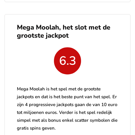
Mega Moolah, het slot met de
grootste jackpot
6.3
Mega Moolah is het spel met de grootste
jackpots en dat is het beste punt van het spel. Er
zijn 4 progressieve jackpots gaan de van 10 euro
tot miljoenen euros. Verder is het spel redelijk
simpel met als bonus enkel scatter symbolen die
gratis spins geven.