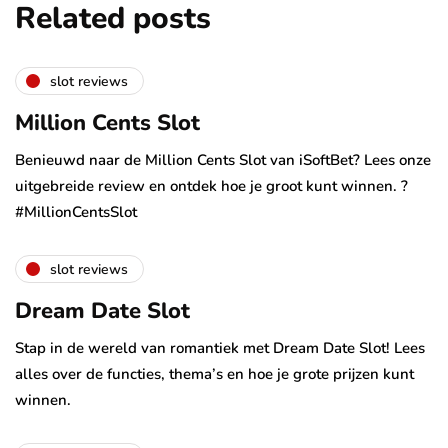
Related posts
slot reviews
Million Cents Slot
Benieuwd naar de Million Cents Slot van iSoftBet? Lees onze
uitgebreide review en ontdek hoe je groot kunt winnen. ?
#MillionCentsSlot
slot reviews
Dream Date Slot
Stap in de wereld van romantiek met Dream Date Slot! Lees
alles over de functies, thema’s en hoe je grote prijzen kunt
winnen.