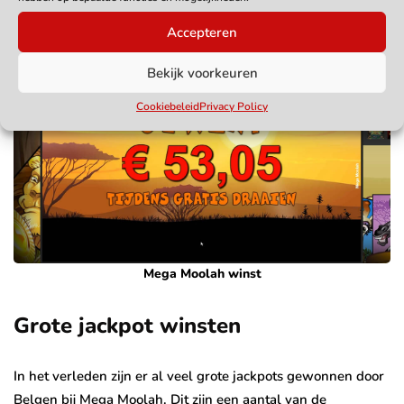
is, want hoe sneller een jackpot stijgt, hoe meer
mensen in de hele wereld erop wedden.
Accepteren
Bekijk voorkeuren
Cookiebeleid
Privacy Policy
Mega Moolah winst
Grote jackpot winsten
In het verleden zijn er al veel grote jackpots gewonnen door
Belgen bij Mega Moolah. Dit zijn een aantal van de