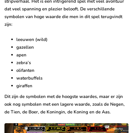
stripverhaal. Het is een intrigerend spel met veel avontuur
dat veel spanning en plezier belooft. De verschillende
symbolen van hoge waarde die men in dit spel terugvindt
zijn:
leeuwen (wild)
gazellen
apen
zebra’s
olifanten
waterbuffels
giraffen
Dit zijn de symbolen met de hoogste waardes, maar er zijn
ook nog symbolen met een lagere waarde, zoals de Negen,
de Tien, de Boer, de Koningin, de Koning en de Aas.