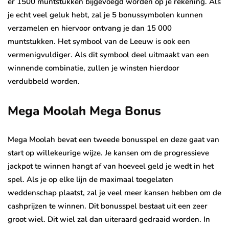
er 1500 muntstukken bijgevoegd worden op je rekening. Als
je echt veel geluk hebt, zal je 5 bonussymbolen kunnen
verzamelen en hiervoor ontvang je dan 15 000
muntstukken. Het symbool van de Leeuw is ook een
vermenigvuldiger. Als dit symbool deel uitmaakt van een
winnende combinatie, zullen je winsten hierdoor
verdubbeld worden.
Mega Moolah Mega Bonus
Mega Moolah bevat een tweede bonusspel en deze gaat van
start op willekeurige wijze. Je kansen om de progressieve
jackpot te winnen hangt af van hoeveel geld je wedt in het
spel. Als je op elke lijn de maximaal toegelaten
weddenschap plaatst, zal je veel meer kansen hebben om de
cashprijzen te winnen. Dit bonusspel bestaat uit een zeer
groot wiel. Dit wiel zal dan uiteraard gedraaid worden. In