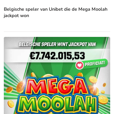
Belgische speler van Unibet die de Mega Moolah
jackpot won