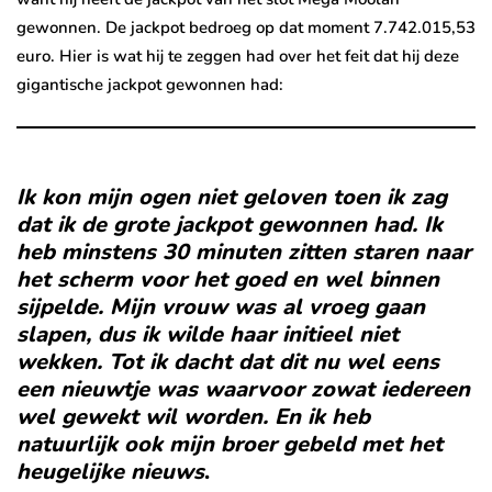
gewonnen. De jackpot bedroeg op dat moment 7.742.015,53
euro. Hier is wat hij te zeggen had over het feit dat hij deze
gigantische jackpot gewonnen had:
Ik kon mijn ogen niet geloven toen ik zag
dat ik de grote jackpot gewonnen had. Ik
heb minstens 30 minuten zitten staren naar
het scherm voor het goed en wel binnen
sijpelde. Mijn vrouw was al vroeg gaan
slapen, dus ik wilde haar initieel niet
wekken. Tot ik dacht dat dit nu wel eens
een nieuwtje was waarvoor zowat iedereen
wel gewekt wil worden. En ik heb
natuurlijk ook mijn broer gebeld met het
heugelijke nieuws
.