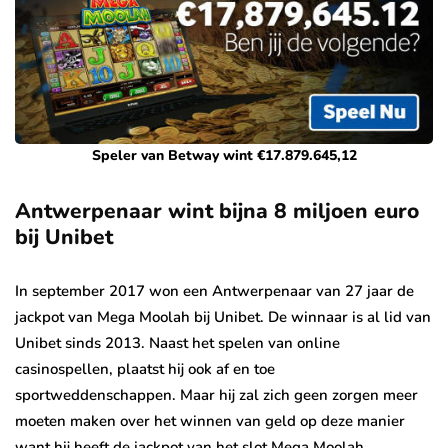
Speler van Betway wint €17.879.645,12
Antwerpenaar wint bijna 8 miljoen euro
bij Unibet
In september 2017 won een Antwerpenaar van 27 jaar de
jackpot van Mega Moolah bij Unibet. De winnaar is al lid van
Unibet sinds 2013. Naast het spelen van online
casinospellen, plaatst hij ook af en toe
sportweddenschappen. Maar hij zal zich geen zorgen meer
moeten maken over het winnen van geld op deze manier
want hij heeft de jackpot van het slot Mega Moolah