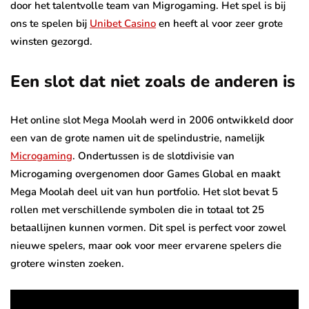
door het talentvolle team van Migrogaming. Het spel is bij
ons te spelen bij
Unibet Casino
en heeft al voor zeer grote
winsten gezorgd.
Een slot dat niet zoals de anderen is
Het online slot Mega Moolah werd in 2006 ontwikkeld door
een van de grote namen uit de spelindustrie, namelijk
Microgaming
. Ondertussen is de slotdivisie van
Microgaming overgenomen door Games Global en maakt
Mega Moolah deel uit van hun portfolio. Het slot bevat 5
rollen met verschillende symbolen die in totaal tot 25
betaallijnen kunnen vormen. Dit spel is perfect voor zowel
nieuwe spelers, maar ook voor meer ervarene spelers die
grotere winsten zoeken.