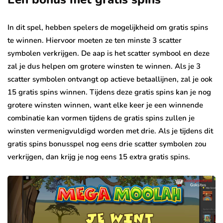
In dit spel, hebben spelers de mogelijkheid om gratis spins
te winnen. Hiervoor moeten ze ten minste 3 scatter
symbolen verkrijgen. De aap is het scatter symbool en deze
zal je dus helpen om grotere winsten te winnen. Als je 3
scatter symbolen ontvangt op actieve betaallijnen, zal je ook
15 gratis spins winnen. Tijdens deze gratis spins kan je nog
grotere winsten winnen, want elke keer je een winnende
combinatie kan vormen tijdens de gratis spins zullen je
winsten vermenigvuldigd worden met drie. Als je tijdens dit
gratis spins bonusspel nog eens drie scatter symbolen zou
verkrijgen, dan krijg je nog eens 15 extra gratis spins.