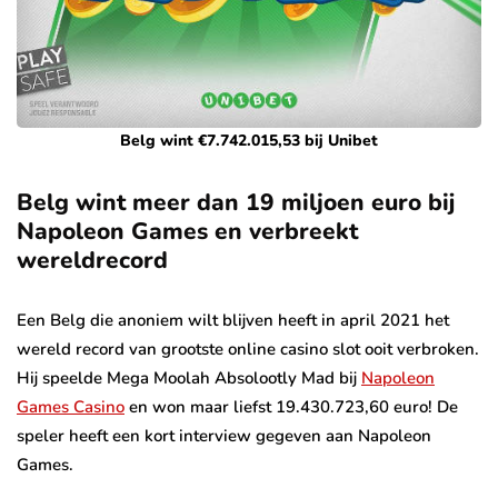
Belg wint €7.742.015,53 bij Unibet
Belg wint meer dan 19 miljoen euro bij
Napoleon Games en verbreekt
wereldrecord
Een Belg die anoniem wilt blijven heeft in april 2021 het
wereld record van grootste online casino slot ooit verbroken.
Hij speelde Mega Moolah Absolootly Mad bij
Napoleon
Games Casino
en won maar liefst 19.430.723,60 euro! De
speler heeft een kort interview gegeven aan Napoleon
Games.