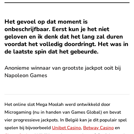
Het gevoel op dat moment is
onbeschrijfbaar. Eerst kun je het niet
geloven en ik denk dat het lang zal duren
voordat het volledig doordringt. Het was in
de laatste spin dat het gebeurde.
Anonieme winnaar van grootste jackpot ooit bij
Napoleon Games
Het online slot Mega Moolah werd ontwikkeld door
Microgaming (nu in handen van Games Global) en bevat
vier progressieve jackpots. In België kan je dit populair spel
spelen bij bijvoorbeeld
Unibet Casino
,
Betway Casino
en