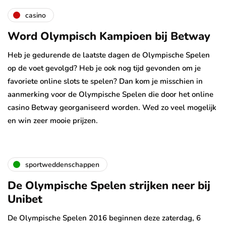
casino
Word Olympisch Kampioen bij Betway
Heb je gedurende de laatste dagen de Olympische Spelen
op de voet gevolgd? Heb je ook nog tijd gevonden om je
favoriete online slots te spelen? Dan kom je misschien in
aanmerking voor de Olympische Spelen die door het online
casino Betway georganiseerd worden. Wed zo veel mogelijk
en win zeer mooie prijzen.
sportweddenschappen
De Olympische Spelen strijken neer bij
Unibet
De Olympische Spelen 2016 beginnen deze zaterdag, 6