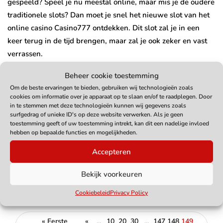
gespeeld? Speel je nu meestal online, maar mis je de oudere
traditionele slots? Dan moet je snel het nieuwe slot van het
online casino Casino777 ontdekken. Dit slot zal je in een
keer terug in de tijd brengen, maar zal je ook zeker en vast
verrassen.
Beheer cookie toestemming
Om de beste ervaringen te bieden, gebruiken wij technologieën zoals
casino
cookies om informatie over je apparaat op te slaan en/of te raadplegen. Door
in te stemmen met deze technologieën kunnen wij gegevens zoals
Speel met de mooiste katten bij Betway
surfgedrag of unieke ID's op deze website verwerken. Als je geen
toestemming geeft of uw toestemming intrekt, kan dit een nadelige invloed
hebben op bepaalde functies en mogelijkheden.
Ben je een echte katliefhebber? Ben je ook lid van het online
casino Betway? Dan heb je geluk, want hun laatste online
Accepteren
slot heet Pretty Kitty en bevat 5 schitterende katten. Ga
Bekijk voorkeuren
vandaag nog naar hun site om dit leuke online slot te testen.
Cookiebeleid
Privacy Policy
« Eerste
«
...
10
20
30
...
147
148
149