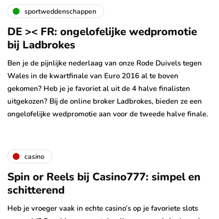
sportweddenschappen
DE >< FR: ongelofelijke wedpromotie
bij Ladbrokes
Ben je de pijnlijke nederlaag van onze Rode Duivels tegen
Wales in de kwartfinale van Euro 2016 al te boven
gekomen? Heb je je favoriet al uit de 4 halve finalisten
uitgekozen? Bij de online broker Ladbrokes, bieden ze een
ongelofelijke wedpromotie aan voor de tweede halve finale.
casino
Spin or Reels bij Casino777: simpel en
schitterend
Heb je vroeger vaak in echte casino’s op je favoriete slots