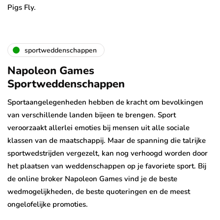
Pigs Fly.
sportweddenschappen
Napoleon Games
Sportweddenschappen
Sportaangelegenheden hebben de kracht om bevolkingen
van verschillende landen bijeen te brengen. Sport
veroorzaakt allerlei emoties bij mensen uit alle sociale
klassen van de maatschappij. Maar de spanning die talrijke
sportwedstrijden vergezelt, kan nog verhoogd worden door
het plaatsen van weddenschappen op je favoriete sport. Bij
de online broker Napoleon Games vind je de beste
wedmogelijkheden, de beste quoteringen en de meest
ongelofelijke promoties.