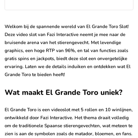
Welkom bij de spannende wereld van El Grande Toro Slot!
Deze video slot van Fazi Interactive neemt je mee naar de
bruisende arena van het stierengevecht. Met levendige
graphics, een hoge RTP van 96%, en tal van functies zoals
gratis spins en jackpots, biedt deze slot een onvergetelijke
ervaring. Laten we de details induiken en ontdekken wat El
Grande Toro te bieden heeft!
Wat maakt El Grande Toro uniek?
El Grande Toro is een videoslot met 5 rollen en 10 winlijnen,
ontwikkeld door Fazi Interactive. Het thema draait volledig
om de traditionele Spaanse stierengevechten, wat meteen te
zien is aan de symbolen zoals de matador, bloemen, en fans.