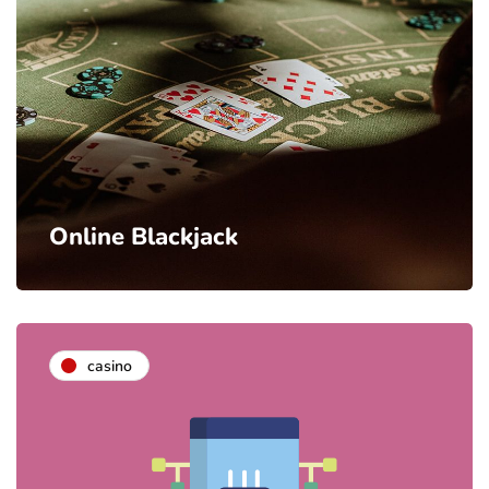
Online Blackjack
casino