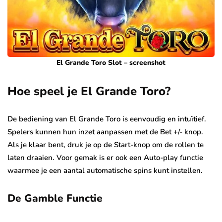
El Grande Toro Slot – screenshot
Hoe speel je El Grande Toro?
De bediening van El Grande Toro is eenvoudig en intuïtief.
Spelers kunnen hun inzet aanpassen met de Bet +/- knop.
Als je klaar bent, druk je op de Start-knop om de rollen te
laten draaien. Voor gemak is er ook een Auto-play functie
waarmee je een aantal automatische spins kunt instellen.
De Gamble Functie