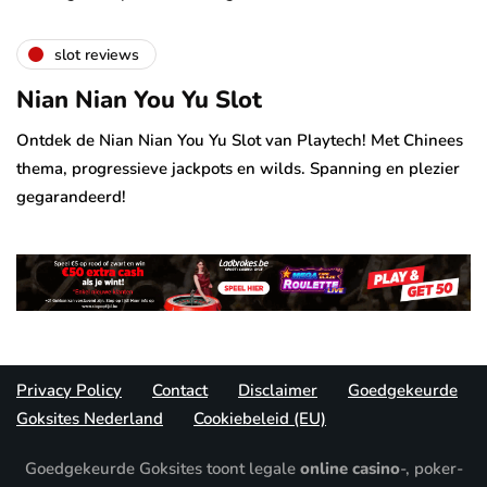
slot reviews
Nian Nian You Yu Slot
Ontdek de Nian Nian You Yu Slot van Playtech! Met Chinees
thema, progressieve jackpots en wilds. Spanning en plezier
gegarandeerd!
Privacy Policy
Contact
Disclaimer
Goedgekeurde
Goksites Nederland
Cookiebeleid (EU)
Goedgekeurde Goksites toont legale
online casino
-, poker-