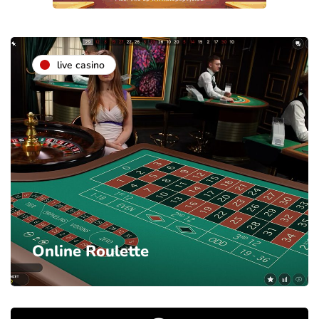
live casino
Online Roulette