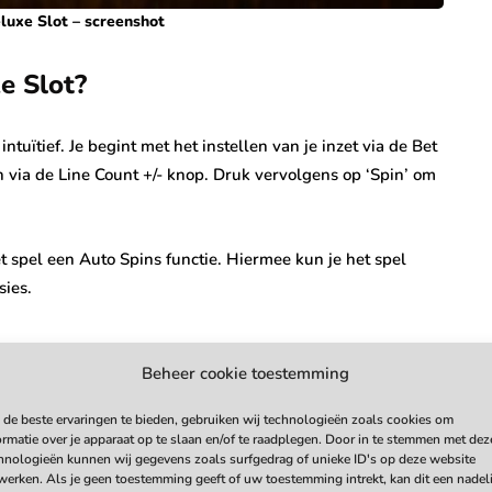
luxe Slot – screenshot
e Slot?
uïtief. Je begint met het instellen van je inzet via de Bet
en via de Line Count +/- knop. Druk vervolgens op ‘Spin’ om
et spel een Auto Spins functie. Hiermee kun je het spel
sies.
Beheer cookie toestemming
 kennen. Overweeg om alle 9 winlijnen te activeren voor
de beste ervaringen te bieden, gebruiken wij technologieën zoals cookies om
ormatie over je apparaat op te slaan en/of te raadplegen. Door in te stemmen met dez
hnologieën kunnen wij gegevens zoals surfgedrag of unieke ID's op deze website
werken. Als je geen toestemming geeft of uw toestemming intrekt, kan dit een nadel