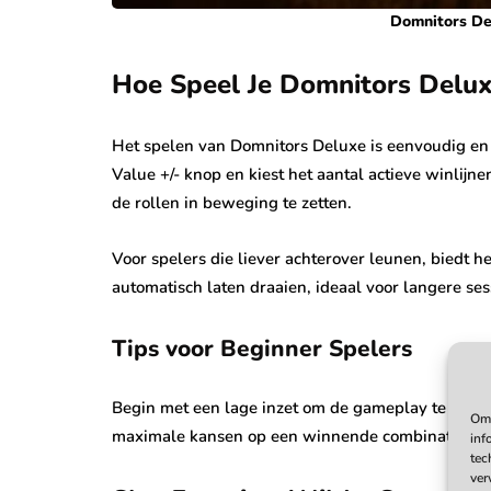
Domnitors De
Hoe Speel Je Domnitors Delux
Het spelen van Domnitors Deluxe is eenvoudig en int
Value +/- knop en kiest het aantal actieve winlijn
de rollen in beweging te zetten.
Voor spelers die liever achterover leunen, biedt h
automatisch laten draaien, ideaal voor langere ses
Tips voor Beginner Spelers
Begin met een lage inzet om de gameplay te leren
Om 
maximale kansen op een winnende combinatie.
inf
tec
ver