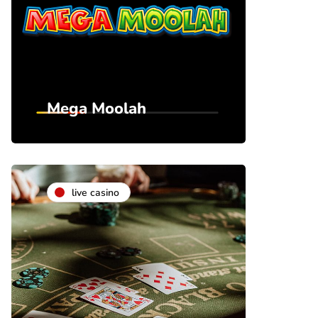
Mega Moolah
live casino