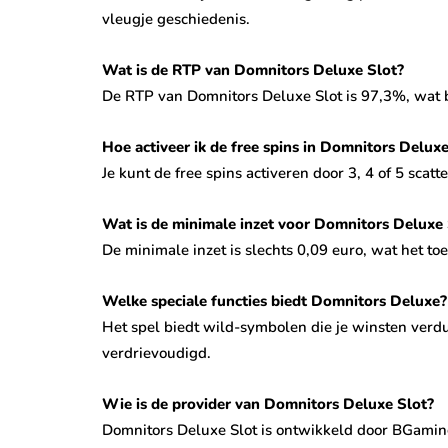
vleugje geschiedenis.
Wat is de RTP van Domnitors Deluxe Slot?
De RTP van Domnitors Deluxe Slot is 97,3%, wat b
Hoe activeer ik de free spins in Domnitors Delux
Je kunt de free spins activeren door 3, 4 of 5 scat
Wat is de minimale inzet voor Domnitors Deluxe 
De minimale inzet is slechts 0,09 euro, wat het to
Welke speciale functies biedt Domnitors Deluxe?
Het spel biedt wild-symbolen die je winsten verd
verdrievoudigd.
Wie is de provider van Domnitors Deluxe Slot?
Domnitors Deluxe Slot is ontwikkeld door BGamin