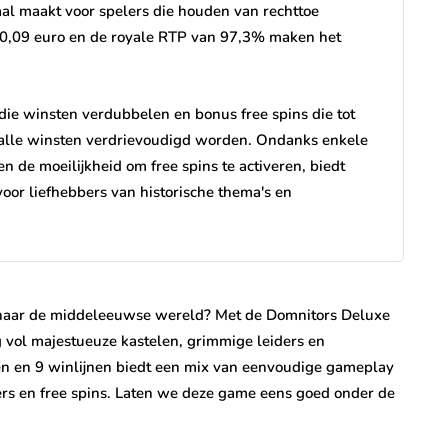
eaal maakt voor spelers die houden van rechttoe
n 0,09 euro en de royale RTP van 97,3% maken het
ie winsten verdubbelen en bonus free spins die tot
 alle winsten verdrievoudigd worden. Ondanks enkele
n de moeilijkheid om free spins te activeren, biedt
oor liefhebbers van historische thema's en
en naar de middeleeuwse wereld? Met de Domnitors Deluxe
g vol majestueuze kastelen, grimmige leiders en
en en 9 winlijnen biedt een mix van eenvoudige gameplay
ters en free spins. Laten we deze game eens goed onder de