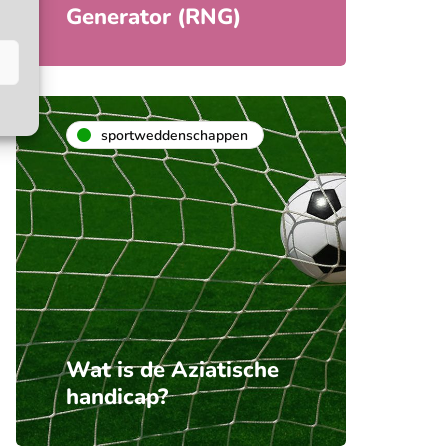
Generator (RNG)
sportweddenschappen
Wat is de Aziatische
handicap?