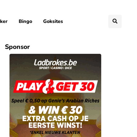
ker
Bingo
Goksites
Sponsor