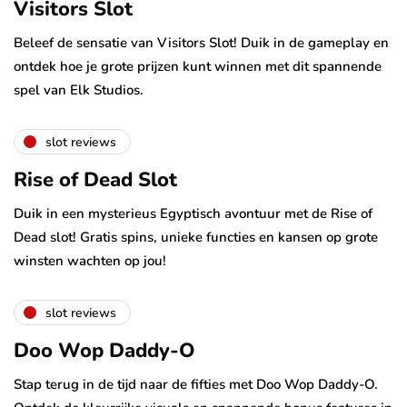
Visitors Slot
Beleef de sensatie van Visitors Slot! Duik in de gameplay en
ontdek hoe je grote prijzen kunt winnen met dit spannende
spel van Elk Studios.
slot reviews
Rise of Dead Slot
Duik in een mysterieus Egyptisch avontuur met de Rise of
Dead slot! Gratis spins, unieke functies en kansen op grote
winsten wachten op jou!
slot reviews
Doo Wop Daddy-O
Stap terug in de tijd naar de fifties met Doo Wop Daddy-O.