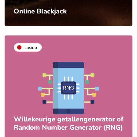
Online Blackjack
casino
Willekeurige getallengenerator of
Random Number Generator (RNG)