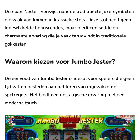
De naam ‘Jester’ verwijst naar de traditionele jokersymbolen
die vaak voorkomen in klassieke slots. Deze slot heeft geen
ingewikkelde bonusrondes, maar biedt een solide en
charmante ervaring die je vaak terugvindt in traditionele
gokkasten.
Waarom kiezen voor Jumbo Jester?
De eenvoud van Jumbo Jester is ideaal voor spelers die geen
tijd willen besteden aan het leren van ingewikkelde
spelregels. Het biedt een nostalgische ervaring met een
moderne touch.