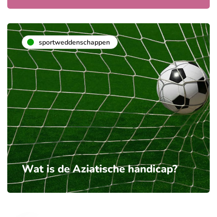
sportweddenschappen
Wat is de Aziatische handicap?