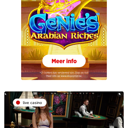
live casino