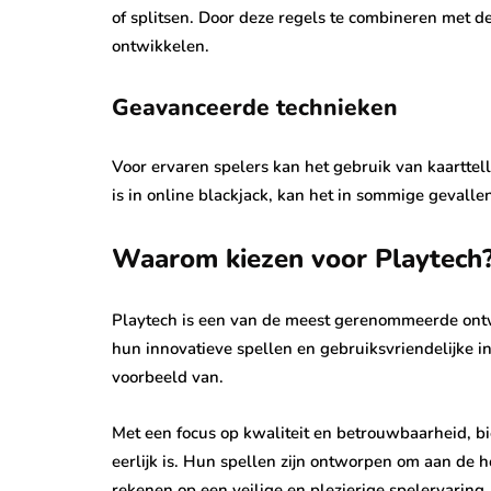
of splitsen. Door deze regels te combineren met de 
ontwikkelen.
Geavanceerde technieken
Voor ervaren spelers kan het gebruik van kaarttell
is in online blackjack, kan het in sommige gevalle
Waarom kiezen voor Playtech
Playtech is een van de meest gerenommeerde ontw
hun innovatieve spellen en gebruiksvriendelijke in
voorbeeld van.
Met een focus op kwaliteit en betrouwbaarheid, b
eerlijk is. Hun spellen zijn ontworpen om aan de h
rekenen op een veilige en plezierige spelervaring.