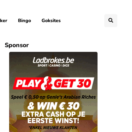
ker
Bingo
Goksites
Sponsor