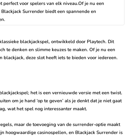
et perfect voor spelers van elk niveau.Of je nu een
, Blackjack Surrender biedt een spannende en
en.
klassieke blackjackspel, ontwikkeld door Playtech. Dit
sch te denken en slimme keuzes te maken. Of je nu een
 blackjack, deze slot heeft iets te bieden voor iedereen.
blackjackspel; het is een vernieuwde versie met een twist.
iten om je hand ‘op te geven’ als je denkt dat je niet gaat
aag, wat het spel nog interessanter maakt.
regels, maar de toevoeging van de surrender-optie maakt
ijn hoogwaardige casinospellen, en Blackjack Surrender is