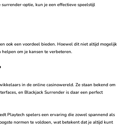
surrender-optie, kun je een effectieve speelstijl
en ook een voordeel bieden. Hoewel dit niet altijd mogelijk
n helpen om je kansen te verbeteren.
?
ikkelaars in de online casinowereld. Ze staan bekend om
terfaces, en Blackjack Surrender is daar een perfect
iedt Playtech spelers een ervaring die zowel spannend als
oogste normen te voldoen, wat betekent dat je altijd kunt