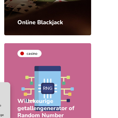
Online Blackjack
casino
Willekeurige
e
getallengenerator of
Random Number
ige