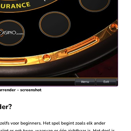
urrender – screenshot
der?
zelfs voor beginners. Het spel begint zoals elk ander
rijgt er ook twee, waarvan er één zichtbaar is. Het doel is