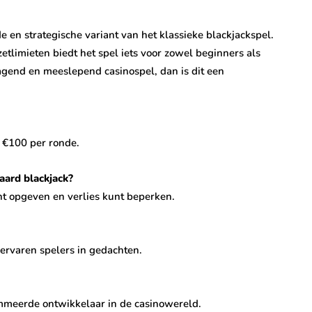
 en strategische variant van het klassieke blackjackspel.
etlimieten biedt het spel iets voor zowel beginners als
dagend en meeslepend casinospel, dan is dit een
 €100 per ronde.
aard blackjack?
t opgeven en verlies kunt beperken.
 ervaren spelers in gedachten.
ommeerde ontwikkelaar in de casinowereld.