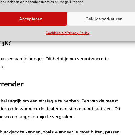
loed hebben op bepaalde functies en mogelijkheden.
zij de gebruiksvriendelijke interface van Playtech. Het spel
lers in gedachten, waardoor iedereen een plezierige
Accepteren
Bekijk voorkeuren
Cookiebeleid
Privacy Policy
ijk?
npassen aan je budget. Dit helpt je om verantwoord te
ën.
rrender
t belangrijk om een strategie te hebben. Een van de meest
der-optie wanneer de dealer een sterke hand laat zien. Dit
ansen op lange termijn te vergroten.
 blackjack te kennen, zoals wanneer je moet hitten, passen