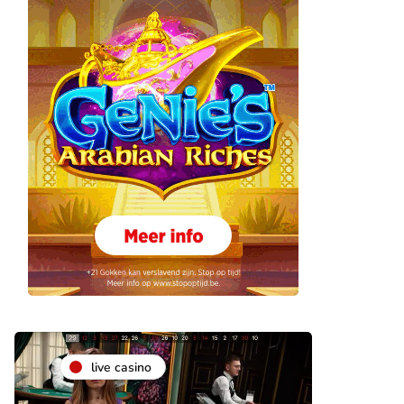
live casino