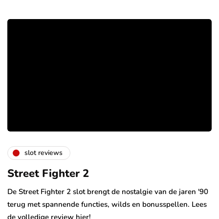
slot reviews
Street Fighter 2
De Street Fighter 2 slot brengt de nostalgie van de jaren '90
terug met spannende functies, wilds en bonusspellen. Lees
de volledige review hier!