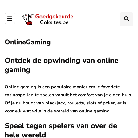
OnlineGaming
Ontdek de opwinding van online
gaming
Online gaming is een populaire manier om je favoriete
casinospellen te spelen vanuit het comfort van je eigen huis.
Of je nu houdt van blackjack, roulette, slots of poker, er is
voor elk wat wils in de wereld van online gaming.
Speel tegen spelers van over de
hele wereld