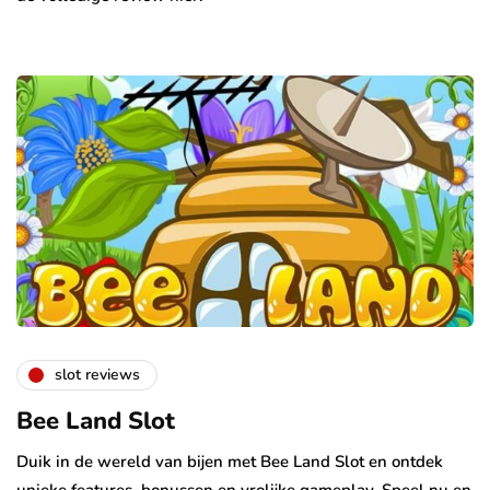
slot reviews
Bee Land Slot
Duik in de wereld van bijen met Bee Land Slot en ontdek
unieke features, bonussen en vrolijke gameplay. Speel nu en