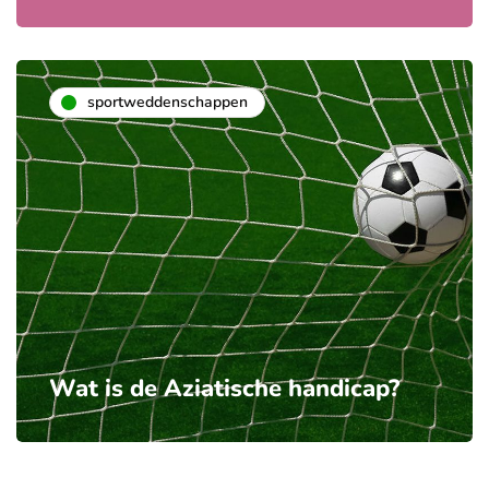
sportweddenschappen
Wat is de Aziatische handicap?