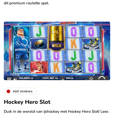
dit premium roulette spel.
slot reviews
Hockey Hero Slot
Duik in de wereld van ijshockey met Hockey Hero Slot! Lees