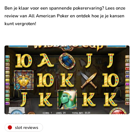
Ben je klaar voor een spannende pokerervaring? Lees onze
review van All American Poker en ontdek hoe je je kansen
kunt vergroten!
slot reviews