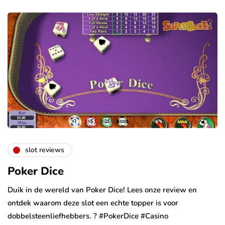
slot reviews
Poker Dice
Duik in de wereld van Poker Dice! Lees onze review en
ontdek waarom deze slot een echte topper is voor
dobbelsteenliefhebbers. ? #PokerDice #Casino