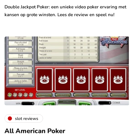
Double Jackpot Poker: een unieke video poker ervaring met
kansen op grote winsten. Lees de review en speel nu!
slot reviews
All American Poker