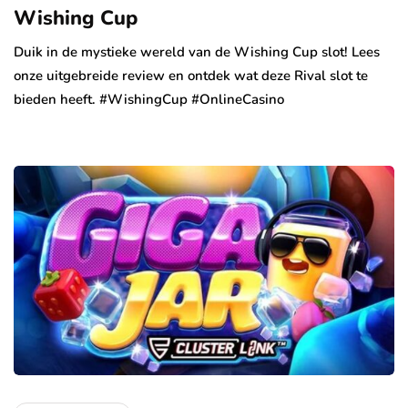
Wishing Cup
Duik in de mystieke wereld van de Wishing Cup slot! Lees
onze uitgebreide review en ontdek wat deze Rival slot te
bieden heeft. #WishingCup #OnlineCasino