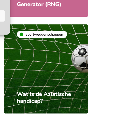
Generator (RNG)
sportweddenschappen
Wat is de Aziatische
handicap?