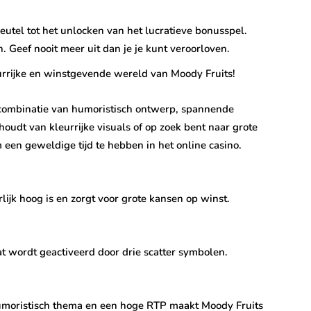
leutel tot het unlocken van het lucratieve bonusspel.
. Geef nooit meer uit dan je je kunt veroorloven.
eurrijke en winstgevende wereld van Moody Fruits!
combinatie van humoristisch ontwerp, spannende
oudt van kleurrijke visuals of op zoek bent naar grote
m een geweldige tijd te hebben in het online casino.
ijk hoog is en zorgt voor grote kansen op winst.
t wordt geactiveerd door drie scatter symbolen.
 humoristisch thema en een hoge RTP maakt Moody Fruits