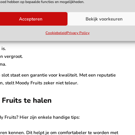
spelen?
loed hebben op bepaalde functies en mogelijkheden.
uncties en prachtige visuals in één pakket. Of je nu een
Accepteren
Bekijk voorkeuren
lot biedt een ervaring die je niet snel zult vergeten. Hier
oberen:
Cookiebeleid
Privacy Policy
is.
n vergroot.
ma.
slot staat een garantie voor kwaliteit. Met een reputatie
, stelt Moody Fruits zeker niet teleur.
Fruits te halen
 Fruits? Hier zijn enkele handige tips:
leren kennen. Dit helpt je om comfortabeler te worden met