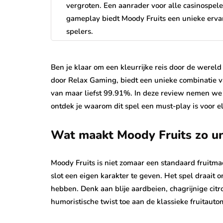
vergroten. Een aanrader voor alle casinospele
gameplay biedt Moody Fruits een unieke ervar
spelers.
Ben je klaar om een kleurrijke reis door de werel
door Relax Gaming, biedt een unieke combinatie 
van maar liefst 99.91%. In deze review nemen we 
ontdek je waarom dit spel een must-play is voor e
Wat maakt Moody Fruits zo un
Moody Fruits is niet zomaar een standaard fruitma
slot een eigen karakter te geven. Het spel draait o
hebben. Denk aan blije aardbeien, chagrijnige citr
humoristische twist toe aan de klassieke fruitauto