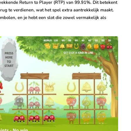
wekkende Return to Player (RTP) van 99.91%. Dit betekent
rug te verdienen, wat het spel extra aantrekkelijk maakt.
bolen, en je hebt een slot die zowel vermakelijk als