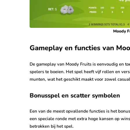
Moody Fr
Gameplay en functies van Moo
De gameplay van Moody Fruits is eenvoudig en to
spelers te boeien. Het spel heeft vijf rollen en ver
munten, wat het geschikt maakt voor zowel casual 
Bonusspel en scatter symbolen
Een van de meest opvallende functies is het bonus
een speciale ronde met extra hoge kansen op winst
betrokken bij het spel.