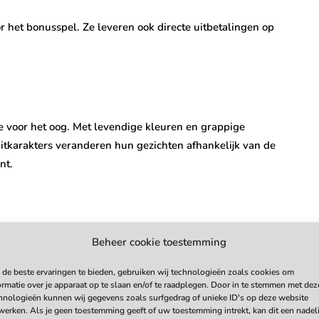
r het bonusspel. Ze leveren ook directe uitbetalingen op
ie voor het oog. Met levendige kleuren en grappige
uitkarakters veranderen hun gezichten afhankelijk van de
nt.
ele aspect, met vrolijke deuntjes die perfect passen bij het
Beheer cookie toestemming
combinaties en tijdens de bonus games maken de ervaring
de beste ervaringen te bieden, gebruiken wij technologieën zoals cookies om
ormatie over je apparaat op te slaan en/of te raadplegen. Door in te stemmen met dez
hnologieën kunnen wij gegevens zoals surfgedrag of unieke ID's op deze website
werken. Als je geen toestemming geeft of uw toestemming intrekt, kan dit een nadel