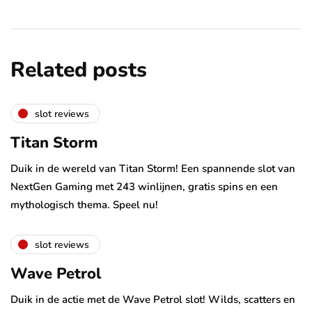
Related posts
slot reviews
Titan Storm
Duik in de wereld van Titan Storm! Een spannende slot van
NextGen Gaming met 243 winlijnen, gratis spins en een
mythologisch thema. Speel nu!
slot reviews
Wave Petrol
Duik in de actie met de Wave Petrol slot! Wilds, scatters en