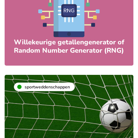
Willekeurige getallengenerator of
Random Number Generator (RNG)
sportweddenschappen