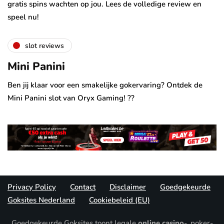
gratis spins wachten op jou. Lees de volledige review en
speel nu!
slot reviews
Mini Panini
Ben jij klaar voor een smakelijke gokervaring? Ontdek de
Mini Panini slot van Oryx Gaming! ??
Privacy Policy
Contact
Disclaimer
Goedgekeurde
Goksites Nederland
Cookiebeleid (EU)
Goedgekeurde Goksites toont legale
online casino
-, poker-