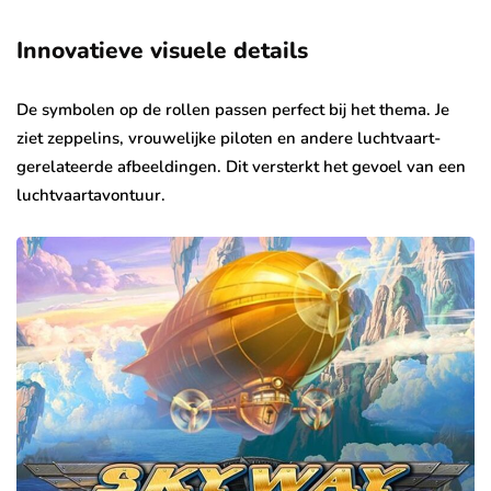
Innovatieve visuele details
De symbolen op de rollen passen perfect bij het thema. Je
ziet zeppelins, vrouwelijke piloten en andere luchtvaart-
gerelateerde afbeeldingen. Dit versterkt het gevoel van een
luchtvaartavontuur.