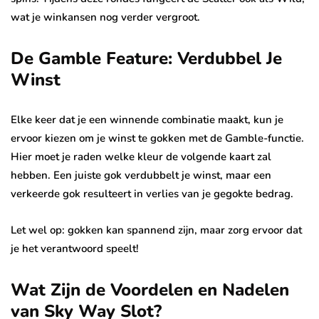
wat je winkansen nog verder vergroot.
De Gamble Feature: Verdubbel Je
Winst
Elke keer dat je een winnende combinatie maakt, kun je
ervoor kiezen om je winst te gokken met de Gamble-functie.
Hier moet je raden welke kleur de volgende kaart zal
hebben. Een juiste gok verdubbelt je winst, maar een
verkeerde gok resulteert in verlies van je gegokte bedrag.
Let wel op: gokken kan spannend zijn, maar zorg ervoor dat
je het verantwoord speelt!
Wat Zijn de Voordelen en Nadelen
van Sky Way Slot?