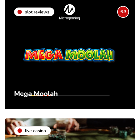
6.3
slot reviews
Mega Moolah
live casino