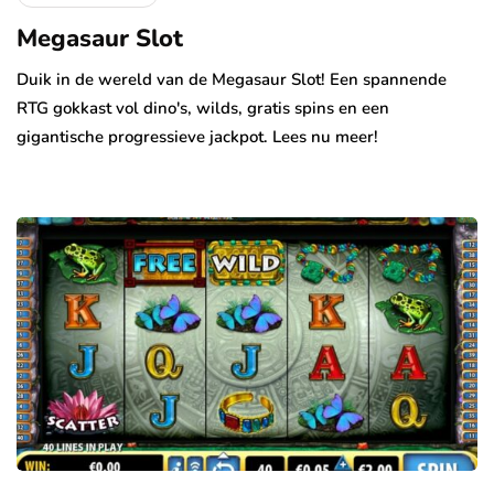
Megasaur Slot
Duik in de wereld van de Megasaur Slot! Een spannende
RTG gokkast vol dino's, wilds, gratis spins en een
gigantische progressieve jackpot. Lees nu meer!