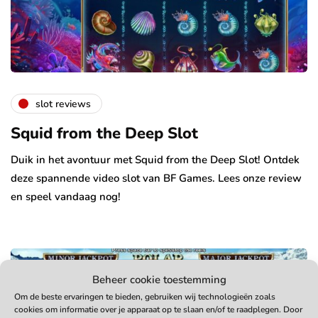
slot reviews
Squid from the Deep Slot
Duik in het avontuur met Squid from the Deep Slot! Ontdek
deze spannende video slot van BF Games. Lees onze review
en speel vandaag nog!
Beheer cookie toestemming
Om de beste ervaringen te bieden, gebruiken wij technologieën zoals
cookies om informatie over je apparaat op te slaan en/of te raadplegen. Door