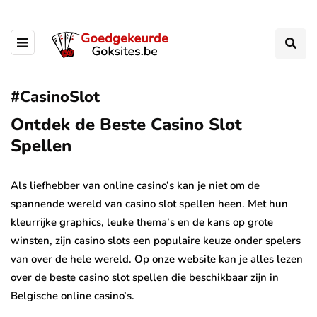
#CasinoSlot
Ontdek de Beste Casino Slot
Spellen
Als liefhebber van online casino’s kan je niet om de
spannende wereld van casino slot spellen heen. Met hun
kleurrijke graphics, leuke thema’s en de kans op grote
winsten, zijn casino slots een populaire keuze onder spelers
van over de hele wereld. Op onze website kan je alles lezen
over de beste casino slot spellen die beschikbaar zijn in
Belgische online casino’s.