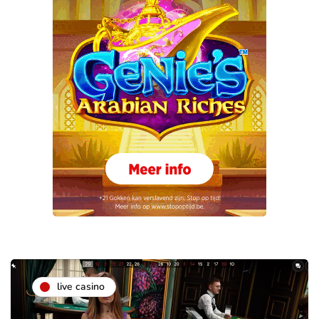
live casino