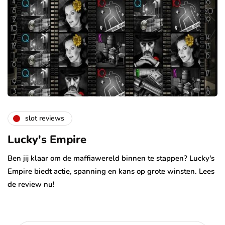
slot reviews
Lucky's Empire
Ben jij klaar om de maffiawereld binnen te stappen? Lucky's
Empire biedt actie, spanning en kans op grote winsten. Lees
de review nu!