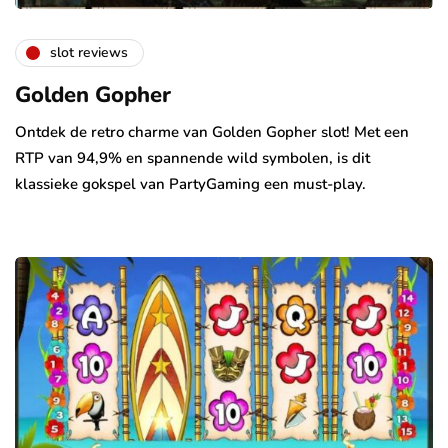
slot reviews
Golden Gopher
Ontdek de retro charme van Golden Gopher slot! Met een
RTP van 94,9% en spannende wild symbolen, is dit
klassieke gokspel van PartyGaming een must-play.