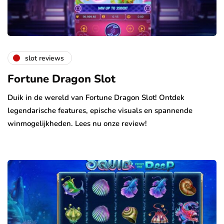
slot reviews
Fortune Dragon Slot
Duik in de wereld van Fortune Dragon Slot! Ontdek
legendarische features, epische visuals en spannende
winmogelijkheden. Lees nu onze review!