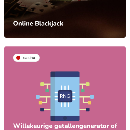
Online Blackjack
casino
Willekeurige getallengenerator of