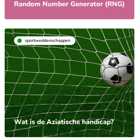
Random Number Generator (RNG)
sportweddenschappen
Wat is de Aziatische handicap?