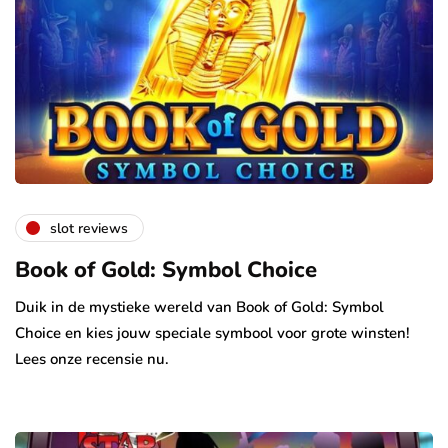
slot reviews
Book of Gold: Symbol Choice
Duik in de mystieke wereld van Book of Gold: Symbol
Choice en kies jouw speciale symbool voor grote winsten!
Lees onze recensie nu.