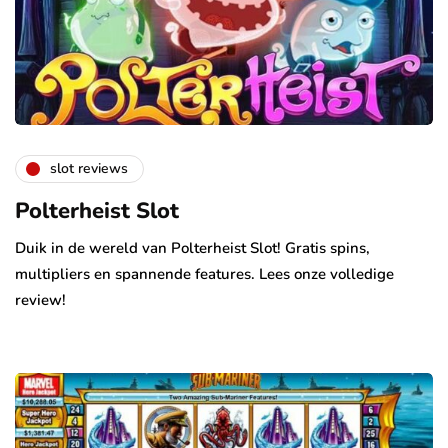
slot reviews
Polterheist Slot
Duik in de wereld van Polterheist Slot! Gratis spins,
multipliers en spannende features. Lees onze volledige
review!