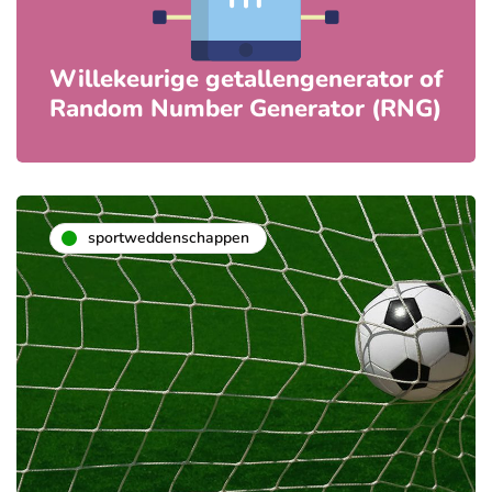
Willekeurige getallengenerator of
Random Number Generator (RNG)
sportweddenschappen