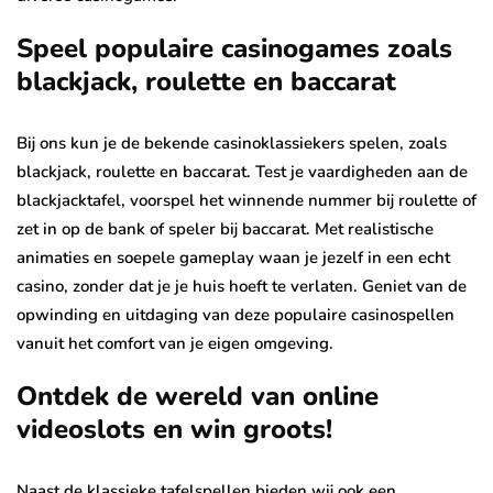
Speel populaire casinogames zoals
blackjack, roulette en baccarat
Bij ons kun je de bekende casinoklassiekers spelen, zoals
blackjack, roulette en baccarat. Test je vaardigheden aan de
blackjacktafel, voorspel het winnende nummer bij roulette of
zet in op de bank of speler bij baccarat. Met realistische
animaties en soepele gameplay waan je jezelf in een echt
casino, zonder dat je je huis hoeft te verlaten. Geniet van de
opwinding en uitdaging van deze populaire casinospellen
vanuit het comfort van je eigen omgeving.
Ontdek de wereld van online
videoslots en win groots!
Naast de klassieke tafelspellen bieden wij ook een