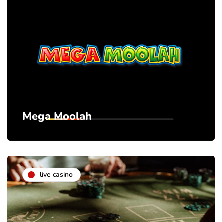
Mega Moolah
live casino