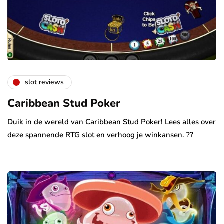
slot reviews
Caribbean Stud Poker
Duik in de wereld van Caribbean Stud Poker! Lees alles over
deze spannende RTG slot en verhoog je winkansen. ??