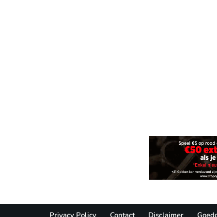
Privacy Policy
Contact
Disclaimer
Goedg