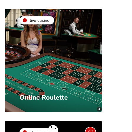
live casino
Online Roulette