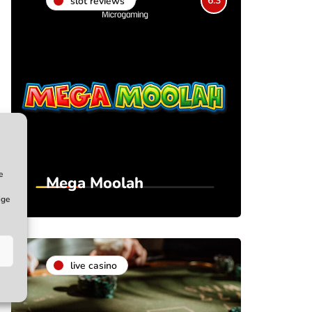
6.3
slot reviews
e
Mega Moolah
ige
live casino