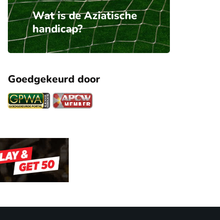
Wat is de Aziatische
handicap?
Goedgekeurd door