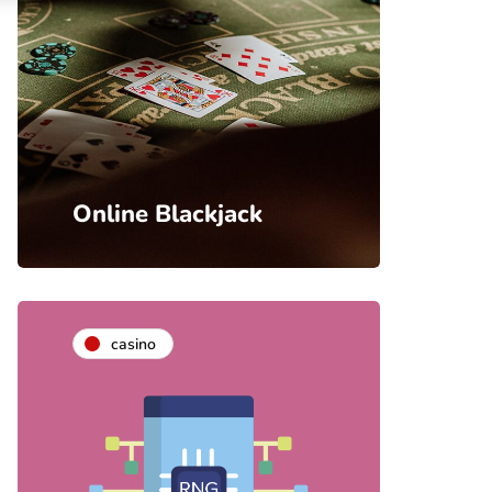
Online Blackjack
casino