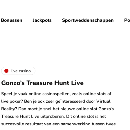
 Bonussen
Jackpots
Sportweddenschappen
Po
live casino
Gonzo’s Treasure Hunt Live
Speel je vaak online casinospellen, zoals online slots of
live poker? Ben je ook zeer geïnteresseerd door Virtual
Reality? Dan moet je snel het nieuwe online slot Gonzo’s
Treasure Hunt Live uitproberen. Dit online slot is het
succesvolle resultaat van een samenwerking tussen twee