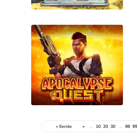
« Eerste
«
...
10
20
30
...
98
9