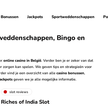
 Bonussen
Jackpots
Sportweddenschappen
Po
tweddenschappen, Bingo en
er
online casino in België
. Verder ben je er zeker van dat
r zorgen kan spelen. We geven tips en strategieën voor
rder vind je een overzicht van alle
casino bonussen
,
jackpots
geven we je alle mogelijke informatie.
slot reviews
Riches of India Slot