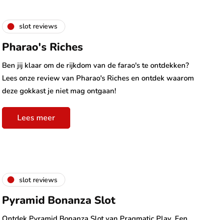
slot reviews
Pharao's Riches
Ben jij klaar om de rijkdom van de farao's te ontdekken?
Lees onze review van Pharao's Riches en ontdek waarom
deze gokkast je niet mag ontgaan!
Lees meer
slot reviews
Pyramid Bonanza Slot
Ontdek Pyramid Bonanza Slot van Pragmatic Play. Een