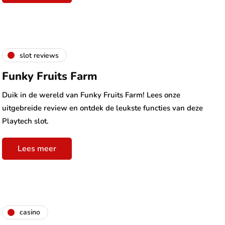
slot reviews
Funky Fruits Farm
Duik in de wereld van Funky Fruits Farm! Lees onze
uitgebreide review en ontdek de leukste functies van deze
Playtech slot.
Lees meer
casino