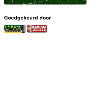
Goedgekeurd door