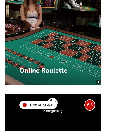
Online Roulette
6.3
slot reviews