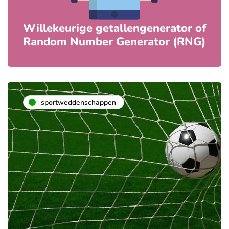
Willekeurige getallengenerator of
Random Number Generator (RNG)
sportweddenschappen