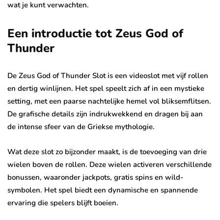
wat je kunt verwachten.
Een introductie tot Zeus God of
Thunder
De Zeus God of Thunder Slot is een videoslot met vijf rollen
en dertig winlijnen. Het spel speelt zich af in een mystieke
setting, met een paarse nachtelijke hemel vol bliksemflitsen.
De grafische details zijn indrukwekkend en dragen bij aan
de intense sfeer van de Griekse mythologie.
Wat deze slot zo bijzonder maakt, is de toevoeging van drie
wielen boven de rollen. Deze wielen activeren verschillende
bonussen, waaronder jackpots, gratis spins en wild-
symbolen. Het spel biedt een dynamische en spannende
ervaring die spelers blijft boeien.