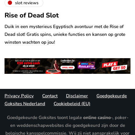
slot reviews
Rise of Dead Slot
Duik in een mysterieus Egyptisch avontuur met de Rise of
Dead slot! Gratis spins, unieke functies en kansen op grote
winsten wachten op jou!
Privacy Policy
Contact
Disclaimer
Goedgekeurde
Goksites Nederland
Cookiebeleid (EU)
Goedgekeurde Goksites toont legale
online casino
-, poker-
en weddenschapwebsites die goedgekeurd zijn door de
belgische kansspelcommissie. Wij zij niet aansprakelijk voor