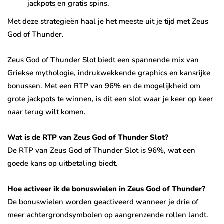
jackpots en gratis spins.
Met deze strategieën haal je het meeste uit je tijd met Zeus
God of Thunder.
Zeus God of Thunder Slot biedt een spannende mix van
Griekse mythologie, indrukwekkende graphics en kansrijke
bonussen. Met een RTP van 96% en de mogelijkheid om
grote jackpots te winnen, is dit een slot waar je keer op keer
naar terug wilt komen.
Wat is de RTP van Zeus God of Thunder Slot?
De RTP van Zeus God of Thunder Slot is 96%, wat een
goede kans op uitbetaling biedt.
Hoe activeer ik de bonuswielen in Zeus God of Thunder?
De bonuswielen worden geactiveerd wanneer je drie of
meer achtergrondsymbolen op aangrenzende rollen landt.