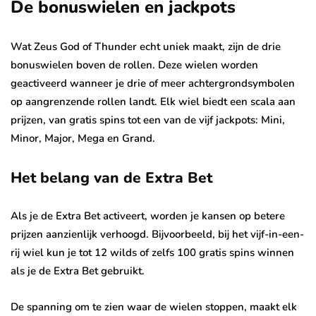
De bonuswielen en jackpots
Wat Zeus God of Thunder echt uniek maakt, zijn de drie
bonuswielen boven de rollen. Deze wielen worden
geactiveerd wanneer je drie of meer achtergrondsymbolen
op aangrenzende rollen landt. Elk wiel biedt een scala aan
prijzen, van gratis spins tot een van de vijf jackpots: Mini,
Minor, Major, Mega en Grand.
Het belang van de Extra Bet
Als je de Extra Bet activeert, worden je kansen op betere
prijzen aanzienlijk verhoogd. Bijvoorbeeld, bij het vijf-in-een-
rij wiel kun je tot 12 wilds of zelfs 100 gratis spins winnen
als je de Extra Bet gebruikt.
De spanning om te zien waar de wielen stoppen, maakt elk