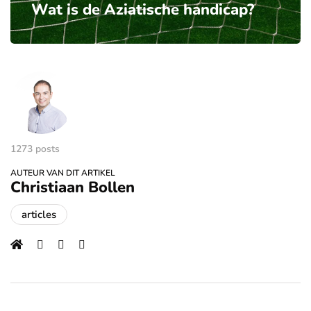
Wat is de Aziatische handicap?
1273 posts
AUTEUR VAN DIT ARTIKEL
Christiaan Bollen
articles