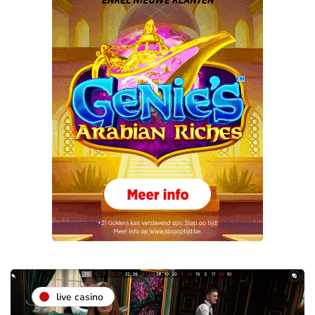
live casino