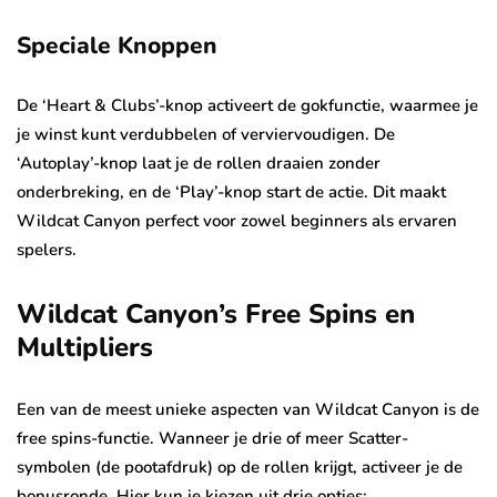
Speciale Knoppen
De ‘Heart & Clubs’-knop activeert de gokfunctie, waarmee je
je winst kunt verdubbelen of verviervoudigen. De
‘Autoplay’-knop laat je de rollen draaien zonder
onderbreking, en de ‘Play’-knop start de actie. Dit maakt
Wildcat Canyon perfect voor zowel beginners als ervaren
spelers.
Wildcat Canyon’s Free Spins en
Multipliers
Een van de meest unieke aspecten van Wildcat Canyon is de
free spins-functie. Wanneer je drie of meer Scatter-
symbolen (de pootafdruk) op de rollen krijgt, activeer je de
bonusronde. Hier kun je kiezen uit drie opties: