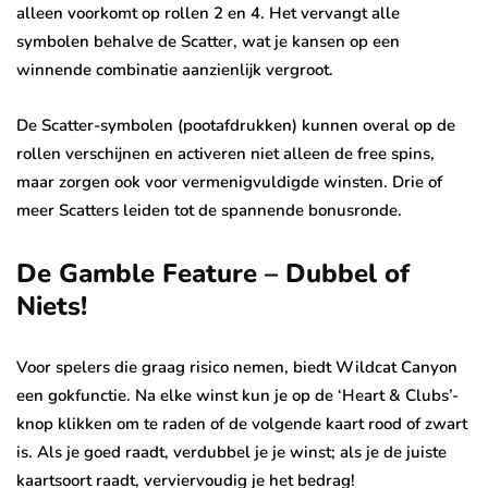
alleen voorkomt op rollen 2 en 4. Het vervangt alle
symbolen behalve de Scatter, wat je kansen op een
winnende combinatie aanzienlijk vergroot.
De Scatter-symbolen (pootafdrukken) kunnen overal op de
rollen verschijnen en activeren niet alleen de free spins,
maar zorgen ook voor vermenigvuldigde winsten. Drie of
meer Scatters leiden tot de spannende bonusronde.
De Gamble Feature – Dubbel of
Niets!
Voor spelers die graag risico nemen, biedt Wildcat Canyon
een gokfunctie. Na elke winst kun je op de ‘Heart & Clubs’-
knop klikken om te raden of de volgende kaart rood of zwart
is. Als je goed raadt, verdubbel je je winst; als je de juiste
kaartsoort raadt, verviervoudig je het bedrag!