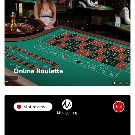
Online Roulette
6.3
slot reviews