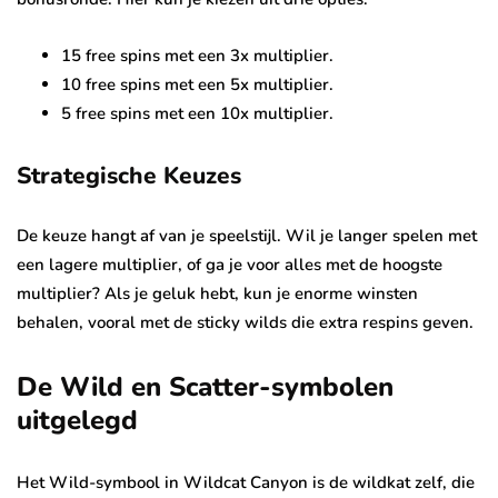
15 free spins met een 3x multiplier.
10 free spins met een 5x multiplier.
5 free spins met een 10x multiplier.
Strategische Keuzes
De keuze hangt af van je speelstijl. Wil je langer spelen met
een lagere multiplier, of ga je voor alles met de hoogste
multiplier? Als je geluk hebt, kun je enorme winsten
behalen, vooral met de sticky wilds die extra respins geven.
De Wild en Scatter-symbolen
uitgelegd
Het Wild-symbool in Wildcat Canyon is de wildkat zelf, die