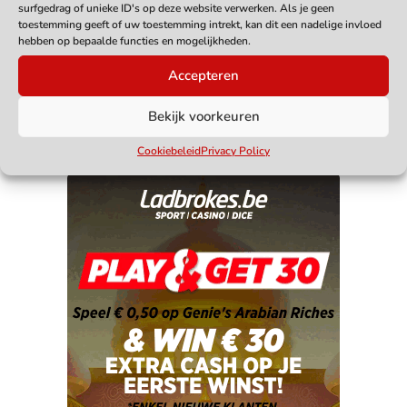
surfgedrag of unieke ID's op deze website verwerken. Als je geen
#CasinoSlotReview
#FreeSpins
toestemming geeft of uw toestemming intrekt, kan dit een nadelige invloed
hebben op bepaalde functies en mogelijkheden.
NextGenGaming
WildWest
Accepteren
Bekijk voorkeuren
Sponsor
Cookiebeleid
Privacy Policy