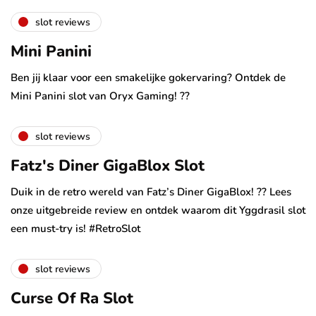
slot reviews
Mini Panini
Ben jij klaar voor een smakelijke gokervaring? Ontdek de
Mini Panini slot van Oryx Gaming! ??
slot reviews
Fatz's Diner GigaBlox Slot
Duik in de retro wereld van Fatz’s Diner GigaBlox! ?? Lees
onze uitgebreide review en ontdek waarom dit Yggdrasil slot
een must-try is! #RetroSlot
slot reviews
Curse Of Ra Slot