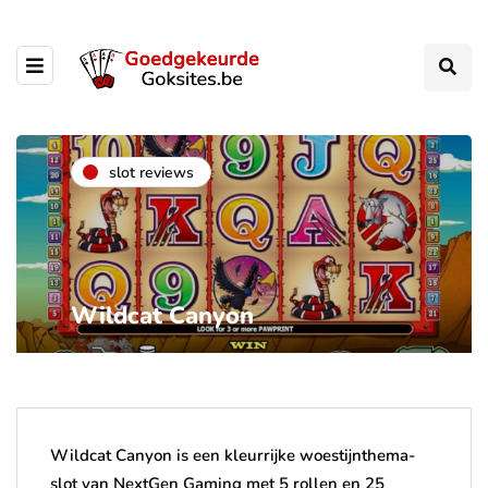
slot reviews
Wildcat Canyon
Wildcat Canyon is een kleurrijke woestijnthema-
slot van NextGen Gaming met 5 rollen en 25