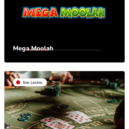
Mega Moolah
live casino