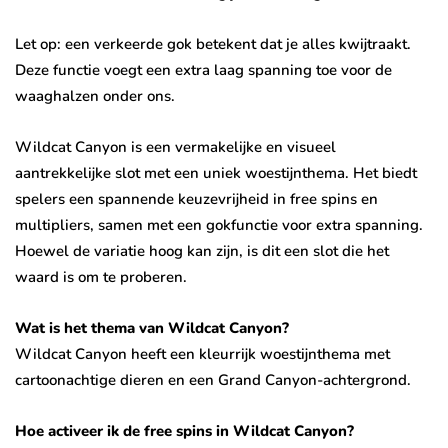
Let op: een verkeerde gok betekent dat je alles kwijtraakt.
Deze functie voegt een extra laag spanning toe voor de
waaghalzen onder ons.
Wildcat Canyon is een vermakelijke en visueel
aantrekkelijke slot met een uniek woestijnthema. Het biedt
spelers een spannende keuzevrijheid in free spins en
multipliers, samen met een gokfunctie voor extra spanning.
Hoewel de variatie hoog kan zijn, is dit een slot die het
waard is om te proberen.
Wat is het thema van Wildcat Canyon?
Wildcat Canyon heeft een kleurrijk woestijnthema met
cartoonachtige dieren en een Grand Canyon-achtergrond.
Hoe activeer ik de free spins in Wildcat Canyon?