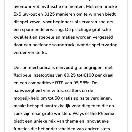
avontuur vol mythische elementen. Met een unieke
5x5 lay-out en 3125 manieren om te winnen biedt
dit spel zowel voor beginners als ervaren spelers
een spannende ervaring. De prachtige grafische
kwaliteit en soepele animaties worden vergezeld
door een boeiende soundtrack, wat de spelervaring
verder versterkt.
De spelmechanica is eenvoudig te begrijpen, met
flexibele inzetopties van €0,25 tot €100 per draai
en een competitieve RTP van 95.98%. De
aanwezigheid van wilds, scatters en de
mogelijkheid om tot 50 gratis spins te verdienen,
maakt het spel aantrekkelijk voor diegenen die op
zoek zijn naar grote winsten. Ways of the Phoenix
biedt een unieke mix van thema en innovatieve
functies die het onderscheiden van andere slots.