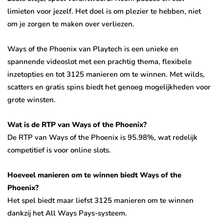
limieten voor jezelf. Het doel is om plezier te hebben, niet
om je zorgen te maken over verliezen.
Ways of the Phoenix van Playtech is een unieke en
spannende videoslot met een prachtig thema, flexibele
inzetopties en tot 3125 manieren om te winnen. Met wilds,
scatters en gratis spins biedt het genoeg mogelijkheden voor
grote winsten.
Wat is de RTP van Ways of the Phoenix?
De RTP van Ways of the Phoenix is 95.98%, wat redelijk
competitief is voor online slots.
Hoeveel manieren om te winnen biedt Ways of the
Phoenix?
Het spel biedt maar liefst 3125 manieren om te winnen
dankzij het All Ways Pays-systeem.