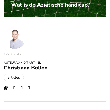
Wat is de Aziatische handicap?
1273 posts
AUTEUR VAN DIT ARTIKEL
Christiaan Bollen
articles