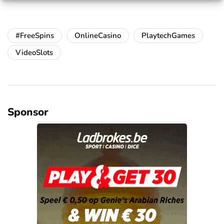
#FreeSpins
OnlineCasino
PlaytechGames
VideoSlots
Sponsor