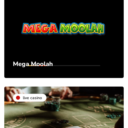
Mega Moolah
live casino