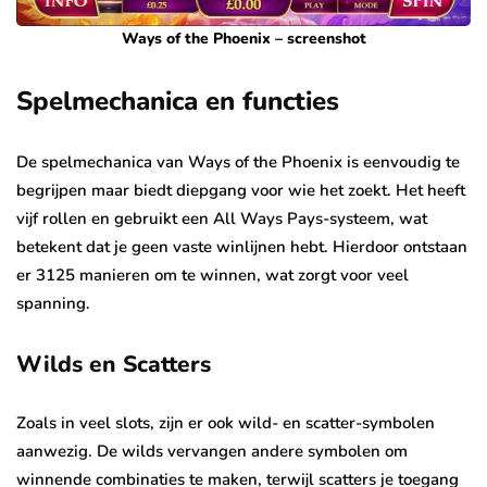
Ways of the Phoenix – screenshot
Spelmechanica en functies
De spelmechanica van Ways of the Phoenix is eenvoudig te
begrijpen maar biedt diepgang voor wie het zoekt. Het heeft
vijf rollen en gebruikt een All Ways Pays-systeem, wat
betekent dat je geen vaste winlijnen hebt. Hierdoor ontstaan
er 3125 manieren om te winnen, wat zorgt voor veel
spanning.
Wilds en Scatters
Zoals in veel slots, zijn er ook wild- en scatter-symbolen
aanwezig. De wilds vervangen andere symbolen om
winnende combinaties te maken, terwijl scatters je toegang