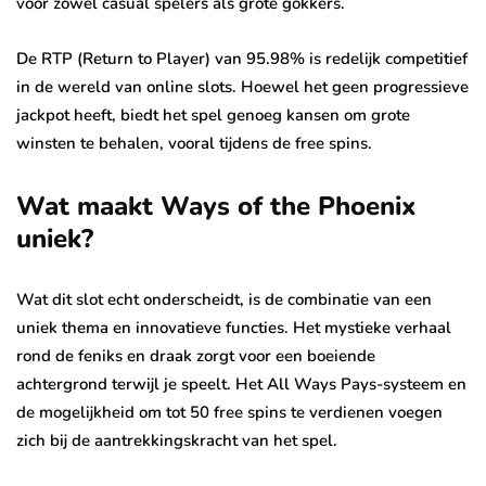
voor zowel casual spelers als grote gokkers.
De RTP (Return to Player) van 95.98% is redelijk competitief
in de wereld van online slots. Hoewel het geen progressieve
jackpot heeft, biedt het spel genoeg kansen om grote
winsten te behalen, vooral tijdens de free spins.
Wat maakt Ways of the Phoenix
uniek?
Wat dit slot echt onderscheidt, is de combinatie van een
uniek thema en innovatieve functies. Het mystieke verhaal
rond de feniks en draak zorgt voor een boeiende
achtergrond terwijl je speelt. Het All Ways Pays-systeem en
de mogelijkheid om tot 50 free spins te verdienen voegen
zich bij de aantrekkingskracht van het spel.