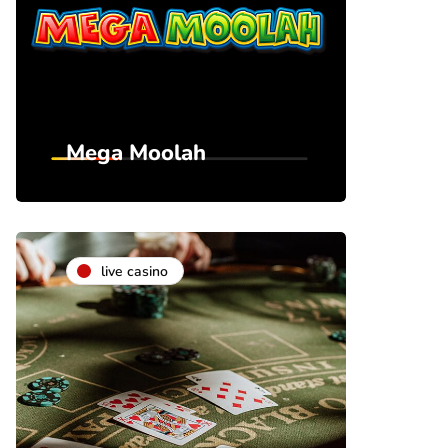
Mega Moolah
live casino