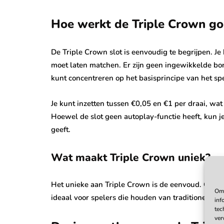
Hoe werkt de Triple Crown go
De Triple Crown slot is eenvoudig te begrijpen. Je
moet laten matchen. Er zijn geen ingewikkelde bonu
kunt concentreren op het basisprincipe van het spe
Je kunt inzetten tussen €0,05 en €1 per draai, wat
Hoewel de slot geen autoplay-functie heeft, kun 
geeft.
Wat maakt Triple Crown uniek?
Het unieke aan Triple Crown is de eenvoud. Geen t
Om 
ideaal voor spelers die houden van traditionele go
inf
tec
ver