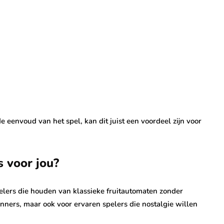
eenvoud van het spel, kan dit juist een voordeel zijn voor
s voor jou?
pelers die houden van klassieke fruitautomaten zonder
inners, maar ook voor ervaren spelers die nostalgie willen