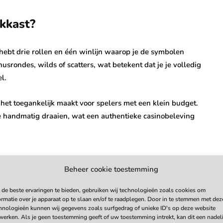
kkast?
 hebt drie rollen en één winlijn waarop je de symbolen
srondes, wilds of scatters, wat betekent dat je je volledig
l.
 het toegankelijk maakt voor spelers met een klein budget.
je handmatig draaien, wat een authentieke casinobeleving
Beheer cookie toestemming
oeters en bellen, alleen puur speelplezier. Dit maakt hem
de beste ervaringen te bieden, gebruiken wij technologieën zoals cookies om
kkasten.
ormatie over je apparaat op te slaan en/of te raadplegen. Door in te stemmen met dez
hnologieën kunnen wij gegevens zoals surfgedrag of unieke ID's op deze website
werken. Als je geen toestemming geeft of uw toestemming intrekt, kan dit een nadel