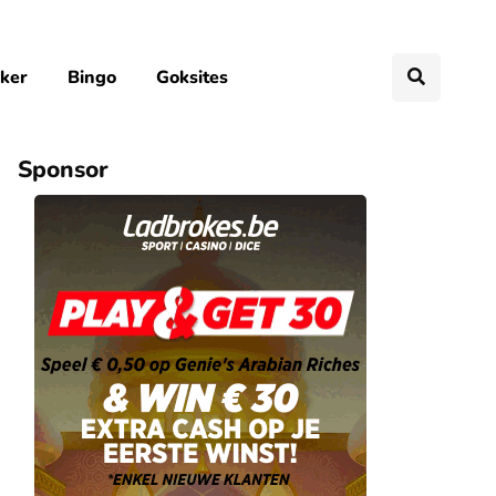
ker
Bingo
Goksites
Sponsor