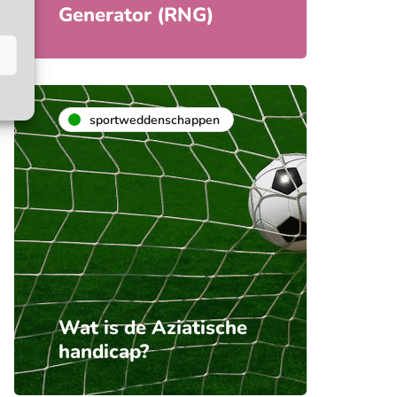
Generator (RNG)
sportweddenschappen
Wat is de Aziatische
handicap?