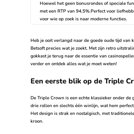
Hoewel het geen bonusrondes of speciale func
met een RTP van 94,5%.Perfect voor liefhebb
voor wie op zoek is naar moderne functies.
Heb je ooit verlangd naar de goede oude tijd van 
Betsoft precies wat je zoekt. Met zijn retro uitstr
gokkast je terug naar de essentie van casinospell
verder en ontdek alles wat je moet weten!
Een eerste blik op de Triple C
De Triple Crown is een echte klassieker onder de 
drie rollen en slechts één winlijn, wat hem perfec
Het design is strak en nostalgisch, met traditionel
kroon.