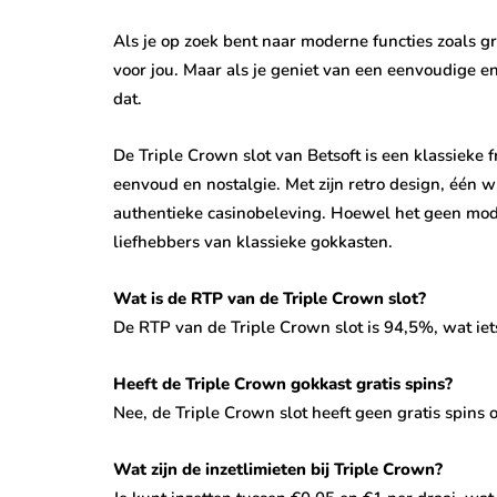
Als je op zoek bent naar moderne functies zoals gra
voor jou. Maar als je geniet van een eenvoudige en
dat.
De Triple Crown slot van Betsoft is een klassieke 
eenvoud en nostalgie. Met zijn retro design, één w
authentieke casinobeleving. Hoewel het geen mode
liefhebbers van klassieke gokkasten.
Wat is de RTP van de Triple Crown slot?
De RTP van de Triple Crown slot is 94,5%, wat iet
Heeft de Triple Crown gokkast gratis spins?
Nee, de Triple Crown slot heeft geen gratis spins 
Wat zijn de inzetlimieten bij Triple Crown?