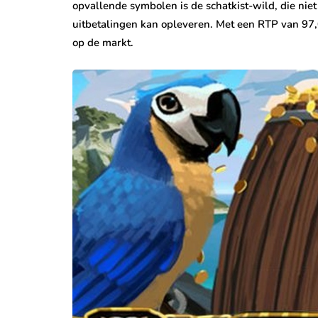
opvallende symbolen is de schatkist-wild, die nie
uitbetalingen kan opleveren. Met een RTP van 97,0
op de markt.