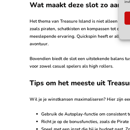
inv
Wat maakt deze slot zo aantre
Het thema van Treasure Island is niet alleen leuk
zoals piraten, schatkisten en kompassen tot de sfe
meeslepende ervaring. Quickspin heeft er alles a
avontuur.
Bovendien biedt de slot een uitstekende balans tu
voor zowel casual spelers als high rollers.
Tips om het meeste uit Treasur
Wil je je winstkansen maximaliseren? Hier zijn een
Gebruik de Autoplay-functie om consistent te
Richt je op de bonusfuncties, zoals de Pirate
Speel met een inzet die bij je budget past. Z