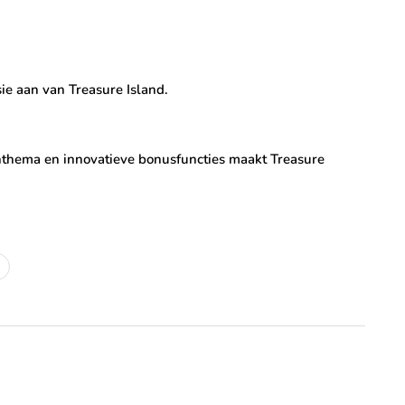
sie aan van Treasure Island.
nthema en innovatieve bonusfuncties maakt Treasure