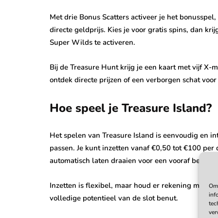
Met drie Bonus Scatters activeer je het bonusspel,
directe geldprijs. Kies je voor gratis spins, dan kr
Super Wilds te activeren.
Bij de Treasure Hunt krijg je een kaart met vijf 
ontdek directe prijzen of een verborgen schat voor
Hoe speel je Treasure Island?
Het spelen van Treasure Island is eenvoudig en intu
passen. Je kunt inzetten vanaf €0,50 tot €100 per d
automatisch laten draaien voor een vooraf bepaald a
Inzetten is flexibel, maar houd er rekening mee dat a
Om 
inf
volledige potentieel van de slot benut.
tec
ver