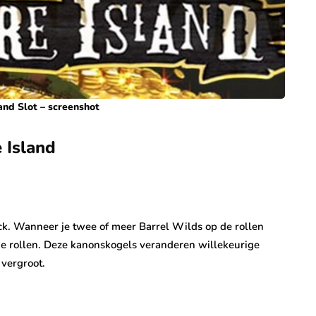
and Slot – screenshot
 Island
ck. Wanneer je twee of meer Barrel Wilds op de rollen
 de rollen. Deze kanonskogels veranderen willekeurige
 vergroot.