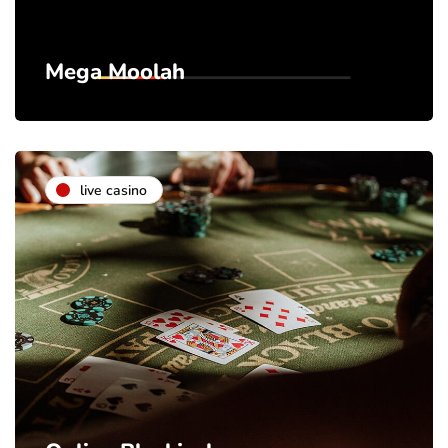
Mega Moolah
live casino