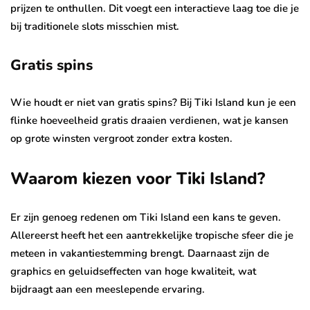
prijzen te onthullen. Dit voegt een interactieve laag toe die je
bij traditionele slots misschien mist.
Gratis spins
Wie houdt er niet van gratis spins? Bij Tiki Island kun je een
flinke hoeveelheid gratis draaien verdienen, wat je kansen
op grote winsten vergroot zonder extra kosten.
Waarom kiezen voor Tiki Island?
Er zijn genoeg redenen om Tiki Island een kans te geven.
Allereerst heeft het een aantrekkelijke tropische sfeer die je
meteen in vakantiestemming brengt. Daarnaast zijn de
graphics en geluidseffecten van hoge kwaliteit, wat
bijdraagt aan een meeslepende ervaring.