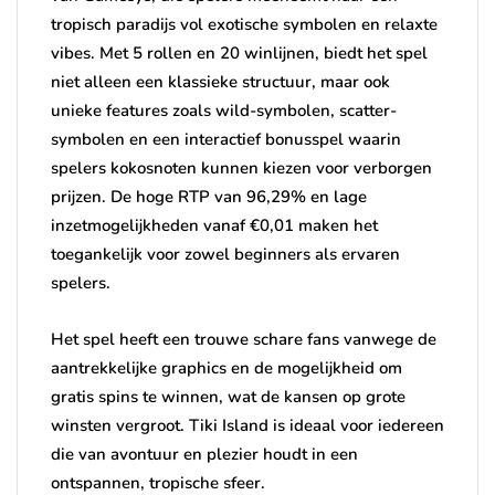
tropisch paradijs vol exotische symbolen en relaxte
vibes. Met 5 rollen en 20 winlijnen, biedt het spel
niet alleen een klassieke structuur, maar ook
unieke features zoals wild-symbolen, scatter-
symbolen en een interactief bonusspel waarin
spelers kokosnoten kunnen kiezen voor verborgen
prijzen. De hoge RTP van 96,29% en lage
inzetmogelijkheden vanaf €0,01 maken het
toegankelijk voor zowel beginners als ervaren
spelers.
Het spel heeft een trouwe schare fans vanwege de
aantrekkelijke graphics en de mogelijkheid om
gratis spins te winnen, wat de kansen op grote
winsten vergroot. Tiki Island is ideaal voor iedereen
die van avontuur en plezier houdt in een
ontspannen, tropische sfeer.