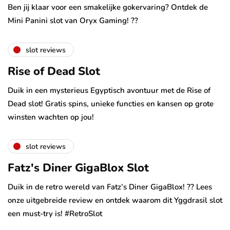
Ben jij klaar voor een smakelijke gokervaring? Ontdek de
Mini Panini slot van Oryx Gaming! ??
slot reviews
Rise of Dead Slot
Duik in een mysterieus Egyptisch avontuur met de Rise of
Dead slot! Gratis spins, unieke functies en kansen op grote
winsten wachten op jou!
slot reviews
Fatz's Diner GigaBlox Slot
Duik in de retro wereld van Fatz’s Diner GigaBlox! ?? Lees
onze uitgebreide review en ontdek waarom dit Yggdrasil slot
een must-try is! #RetroSlot