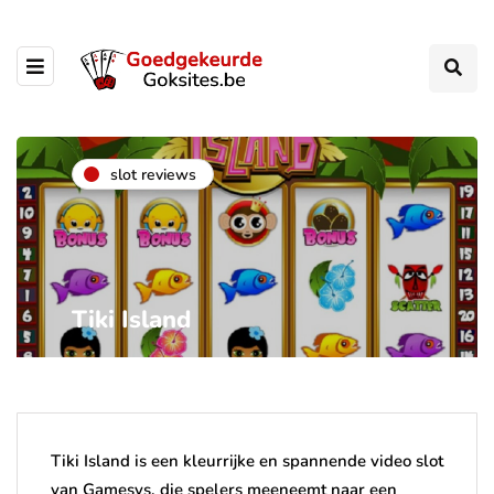
slot reviews
Tiki Island
Tiki Island is een kleurrijke en spannende video slot
van Gamesys, die spelers meeneemt naar een