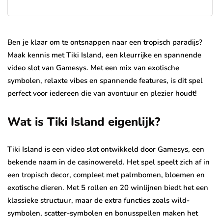
Ben je klaar om te ontsnappen naar een tropisch paradijs?
Maak kennis met Tiki Island, een kleurrijke en spannende
video slot van Gamesys. Met een mix van exotische
symbolen, relaxte vibes en spannende features, is dit spel
perfect voor iedereen die van avontuur en plezier houdt!
Wat is Tiki Island eigenlijk?
Tiki Island is een video slot ontwikkeld door Gamesys, een
bekende naam in de casinowereld. Het spel speelt zich af in
een tropisch decor, compleet met palmbomen, bloemen en
exotische dieren. Met 5 rollen en 20 winlijnen biedt het een
klassieke structuur, maar de extra functies zoals wild-
symbolen, scatter-symbolen en bonusspellen maken het