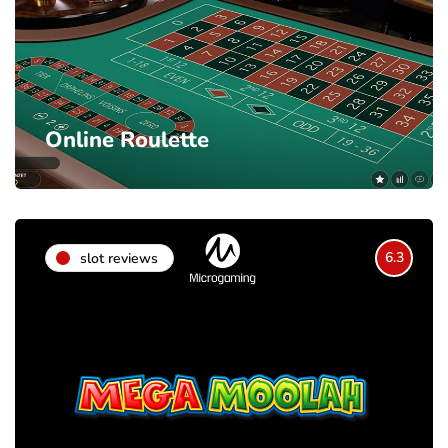
Online Roulette
6.3
slot reviews