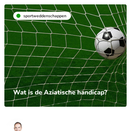
sportweddenschappen
Wat is de Aziatische handicap?