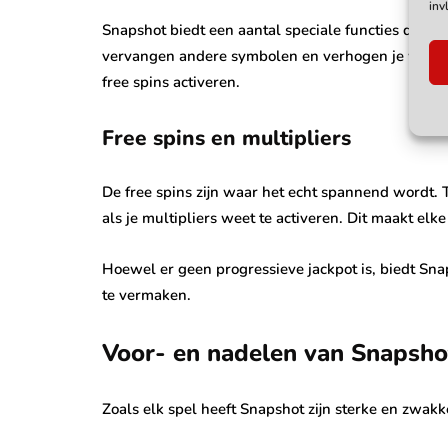
inv
Snapshot biedt een aantal speciale functies die h
vervangen andere symbolen en verhogen je winkans
free spins activeren.
Free spins en multipliers
De free spins zijn waar het echt spannend wordt. 
als je multipliers weet te activeren. Dit maakt el
Hoewel er geen progressieve jackpot is, biedt Sn
te vermaken.
Voor- en nadelen van Snapsho
Zoals elk spel heeft Snapshot zijn sterke en zwakk