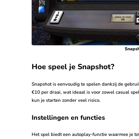
Snapsh
Hoe speel je Snapshot?
Snapshot is eenvoudig te spelen dankzij de gebruiks
€10 per draai, wat ideaal is voor zowel casual spe
kun je starten zonder veel risico.
Instellingen en functies
Het spel biedt een autoplay-functie waarmee je to