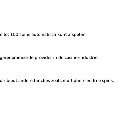
e tot 100 spins automatisch kunt afspelen.
 gerenommeerde provider in de casino-industrie.
r biedt andere functies zoals multipliers en free spins.