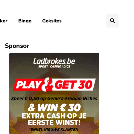
ker
Bingo
Goksites
Sponsor