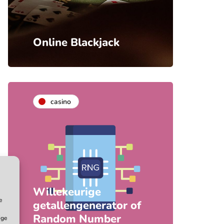
Online Blackjack
casino
Willekeurige
e
getallengenerator of
Random Number
ige