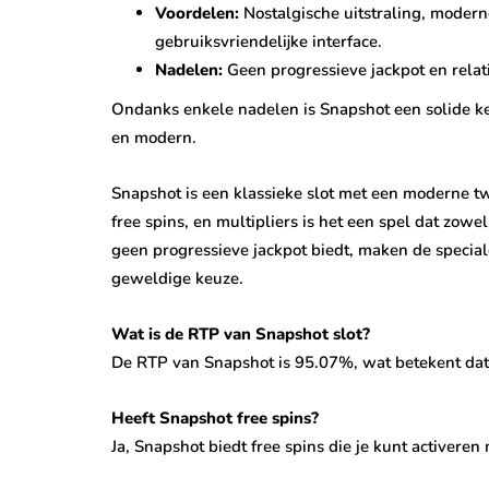
Voordelen:
Nostalgische uitstraling, moderne
gebruiksvriendelijke interface.
Nadelen:
Geen progressieve jackpot en relat
Ondanks enkele nadelen is Snapshot een solide keu
en modern.
Snapshot is een klassieke slot met een moderne tw
free spins, en multipliers is het een spel dat zow
geen progressieve jackpot biedt, maken de special
geweldige keuze.
Wat is de RTP van Snapshot slot?
De RTP van Snapshot is 95.07%, wat betekent dat
Heeft Snapshot free spins?
Ja, Snapshot biedt free spins die je kunt activeren