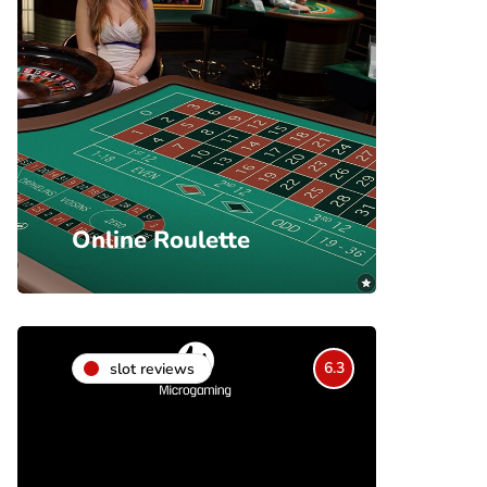
Online Roulette
6.3
slot reviews