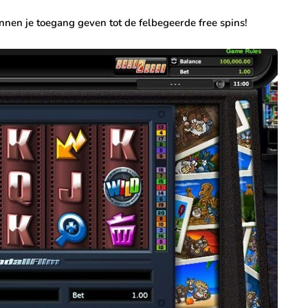
nnen je toegang geven tot de felbegeerde free spins!