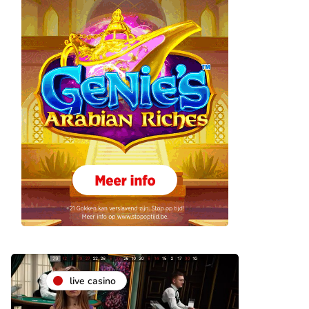
live casino