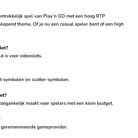
antrekkelijk spel van Play’n GO met een hoog RTP
epend thema. Of je nu een casual speler bent of een high
lot?
 is voor videoslots.
ild-symbolen en scatter-symbolen.
et?
t toegankelijk maakt voor spelers met een klein budget.
?
en gerenommeerde gameprovider.