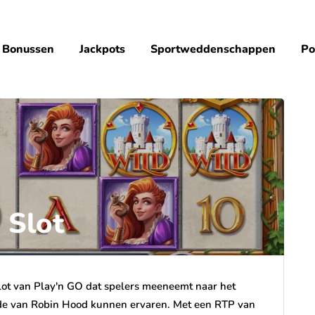
 Bonussen
Jackpots
Sportweddenschappen
Po
 Slot
ot van Play'n GO dat spelers meeneemt naar het
nde van Robin Hood kunnen ervaren. Met een RTP van