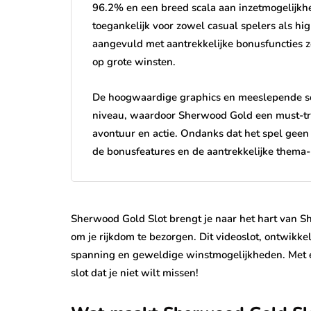
96.2% en een breed scala aan inzetmogelijkhed
toegankelijk voor zowel casual spelers als hi
aangevuld met aantrekkelijke bonusfuncties zo
op grote winsten.
De hoogwaardige graphics en meeslepende sou
niveau, waardoor Sherwood Gold een must-try 
avontuur en actie. Ondanks dat het spel geen
de bonusfeatures en de aantrekkelijke thema
Sherwood Gold Slot brengt je naar het hart van 
om je rijkdom te bezorgen. Dit videoslot, ontwikk
spanning en geweldige winstmogelijkheden. Met e
slot dat je niet wilt missen!