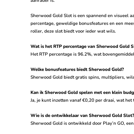
aanrader is.
Sherwood Gold Slot is een spannend en visueel a
percentage, geweldige bonusfeatures en een meesl
roller, deze slot biedt voor ieder wat wils.
Wat is het RTP percentage van Sherwood Gold S
Het RTP percentage is 96.2%, wat bovengemiddeld
Welke bonusfeatures biedt Sherwood Gold?
Sherwood Gold biedt gratis spins, multipliers, w
Kan ik Sherwood Gold spelen met een klein budg
Ja, je kunt inzetten vanaf €0,20 per draai, wat he
Wie is de ontwikkelaar van Sherwood Gold Slot
Sherwood Gold is ontwikkeld door Play’n GO, e