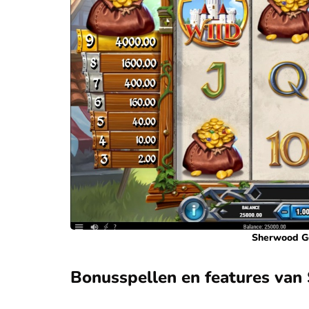
Sherwood Go
Bonusspellen en features va