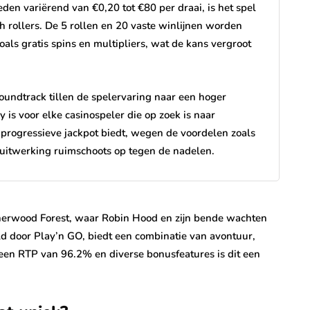
en variërend van €0,20 tot €80 per draai, is het spel
gh rollers. De 5 rollen en 20 vaste winlijnen worden
als gratis spins en multipliers, wat de kans vergroot
ndtrack tillen de spelervaring naar een hoger
is voor elke casinospeler die op zoek is naar
 progressieve jackpot biedt, wegen de voordelen zoals
-uitwerking ruimschoots op tegen de nadelen.
Sherwood Forest, waar Robin Hood en zijn bende wachten
eld door Play’n GO, biedt een combinatie van avontuur,
en RTP van 96.2% en diverse bonusfeatures is dit een