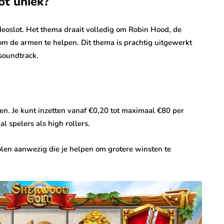
t uniek?
eoslot. Het thema draait volledig om Robin Hood, de
 om de armen te helpen. Dit thema is prachtig uitgewerkt
soundtrack.
nen. Je kunt inzetten vanaf €0,20 tot maximaal €80 per
l spelers als high rollers.
len aanwezig die je helpen om grotere winsten te