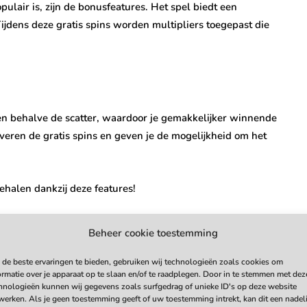
air is, zijn de bonusfeatures. Het spel biedt een
ijdens deze gratis spins worden multipliers toegepast die
 behalve de scatter, waardoor je gemakkelijker winnende
veren de gratis spins en geven je de mogelijkheid om het
ehalen dankzij deze features!
at kun je verwachten?
Beheer cookie toestemming
de beste ervaringen te bieden, gebruiken wij technologieën zoals cookies om
ood Gold is 96.2%, wat bovengemiddeld is voor videoslots.
ormatie over je apparaat op te slaan en/of te raadplegen. Door in te stemmen met dez
s hebt om een deel van je inzet terug te winnen.
hnologieën kunnen wij gegevens zoals surfgedrag of unieke ID's op deze website
werken. Als je geen toestemming geeft of uw toestemming intrekt, kan dit een nadel