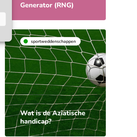
Generator (RNG)
sportweddenschappen
Wat is de Aziatische
handicap?