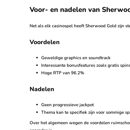
Voor- en nadelen van Sherwo
Net als elk casinospel heeft Sherwood Gold zijn st
Voordelen
Geweldige graphics en soundtrack
Interessante bonusfeatures zoals gratis spins
Hoge RTP van 96.2%
Nadelen
Geen progressieve jackpot
Thema kan te specifiek zijn voor sommige sp
Over het algemeen wegen de voordelen ruimscho