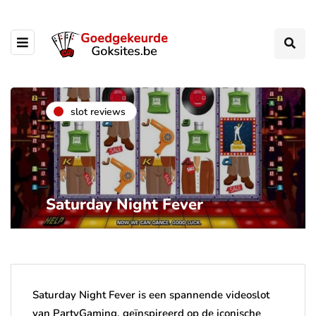
slot reviews
Saturday Night Fever
Saturday Night Fever is een spannende videoslot
van PartyGaming, geïnspireerd op de iconische