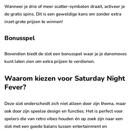
Wanneer je drie of meer scatter-symbolen draait, activeer je
de gratis spins. Dit is een geweldige kans om zonder extra
inzet grote prijzen te winnen!
Bonusspel
Bovendien biedt de slot een bonusspel waar je je dansmoves
kunt laten zien om extra prijzen te verdienen.
Waarom kiezen voor Saturday Night
Fever?
Deze slot onderscheidt zich niet alleen door zijn thema, maar
ook door zijn speelse design en functies. Het is perfect voor
spelers die van retro vibes houden én op zoek zijn naar een
slot met een goede balans tussen entertainment en