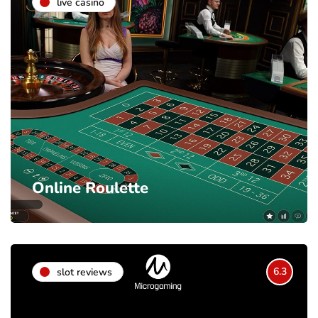
live casino
Online Roulette
6.3
slot reviews