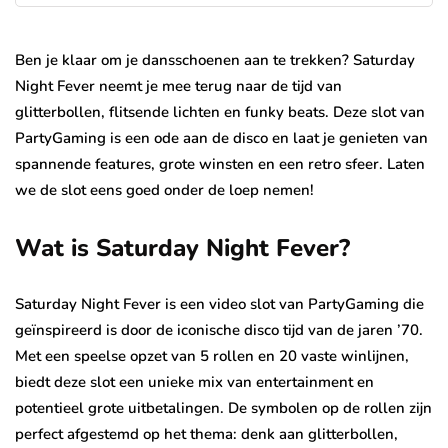
Ben je klaar om je dansschoenen aan te trekken? Saturday
Night Fever neemt je mee terug naar de tijd van
glitterbollen, flitsende lichten en funky beats. Deze slot van
PartyGaming is een ode aan de disco en laat je genieten van
spannende features, grote winsten en een retro sfeer. Laten
we de slot eens goed onder de loep nemen!
Wat is Saturday Night Fever?
Saturday Night Fever is een video slot van PartyGaming die
geïnspireerd is door de iconische disco tijd van de jaren ’70.
Met een speelse opzet van 5 rollen en 20 vaste winlijnen,
biedt deze slot een unieke mix van entertainment en
potentieel grote uitbetalingen. De symbolen op de rollen zijn
perfect afgestemd op het thema: denk aan glitterbollen,