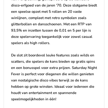
disco-erfgoed van de jaren '70. Deze slotgame biedt
een speelse opzet met 5 rollen en 20 vaste
winlijnen, compleet met retro symbolen zoals
glitterbollen en dansschoenen. Met een RTP van
93,5% en inzetten tussen de 0,01 en 5 per lijn is
deze spelervaring toegankelijk voor zowel casual
spelers als high rollers.
De slot zit boordevol leuke features zoals wilds en
scatters, die spelers de kans bieden op gratis spins
en een bonusspel voor extra prijzen. Saturday Night
Fever is perfect voor diegenen die willen genieten
van nostalgische disco vibes terwijl ze de kans
hebben op grote winsten. Ideaal voor iedereen die
houdt van entertainment en spannende
speelmogelijkheden in één!