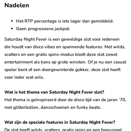
Nadelen
Het RTP percentage is iets lager dan gemiddeld.
Geen progressieve jackpot.
Saturday Night Fever is een geweldige slot voor iedereen
die houdt van disco vibes en spannende features. Met wilds,
scatters en een gratis spins-modus biedt deze slot zowel
entertainment als kans op grote winsten. Of je nu een casual
speler bent of een doorgewinterde gokker, deze slot heeft
voor ieder wat wils.
Wat is het thema van Saturday Night Fever slot?
Het thema is geïnspireerd door de disco tijd van de jaren ’70,
met glitterbollen, dansschoenen en funky beats.
Wat zijn de speciale features in Saturday Night Fever?
De slot heeft wilds, scatters, gratis spins en een bonusspel