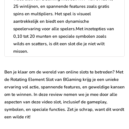
25 winlijnen, en spannende features zoals gratis
spins en multipliers. Het spel is visueel
aantrekkelijk en biedt een dynamische
speelervaring voor alle spelers.Met inzetopties van
0,10 tot 20 munten en speciale symbolen zoals
wilds en scatters, is dit een slot die je niet wilt
missen.
Ben je klaar om de wereld van online slots te betreden? Met
de Rotating Element Slot van BGaming krijg je een unieke
ervaring vol actie, spannende features, en geweldige kansen
om te winnen. In deze review nemen we je mee door alle
aspecten van deze video slot, inclusief de gameplay,
symbolen, en speciale functies. Zet je schrap, want dit wordt
een wilde rit!