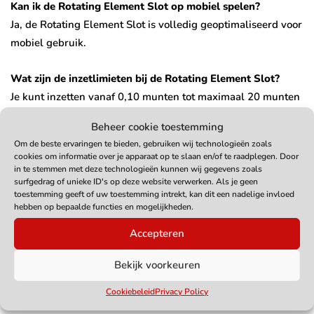
Kan ik de Rotating Element Slot op mobiel spelen?
Ja, de Rotating Element Slot is volledig geoptimaliseerd voor
mobiel gebruik.
Wat zijn de inzetlimieten bij de Rotating Element Slot?
Je kunt inzetten vanaf 0,10 munten tot maximaal 20 munten
per draai.
Beheer cookie toestemming
Om de beste ervaringen te bieden, gebruiken wij technologieën zoals
Heeft de Rotating Element Slot een progressieve jackpot?
cookies om informatie over je apparaat op te slaan en/of te raadplegen. Door
Nee, de Rotating Element Slot heeft geen progressieve
in te stemmen met deze technologieën kunnen wij gegevens zoals
surfgedrag of unieke ID's op deze website verwerken. Als je geen
jackpot, maar biedt wel andere spannende features.
toestemming geeft of uw toestemming intrekt, kan dit een nadelige invloed
hebben op bepaalde functies en mogelijkheden.
Welke provider heeft de Rotating Element Slot
Accepteren
ontwikkeld?
De Rotating Element Slot is ontwikkeld door BGaming, een
Bekijk voorkeuren
gerenommeerde spelprovider.
Cookiebeleid
Privacy Policy