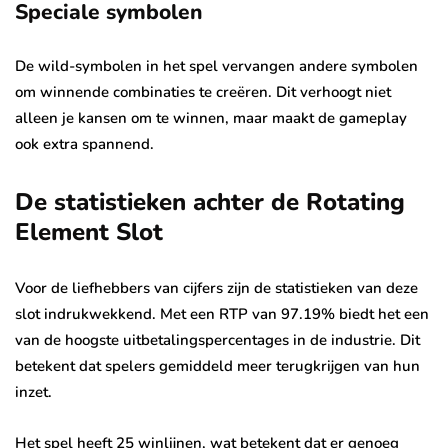
Speciale symbolen
De wild-symbolen in het spel vervangen andere symbolen
om winnende combinaties te creëren. Dit verhoogt niet
alleen je kansen om te winnen, maar maakt de gameplay
ook extra spannend.
De statistieken achter de Rotating
Element Slot
Voor de liefhebbers van cijfers zijn de statistieken van deze
slot indrukwekkend. Met een RTP van 97.19% biedt het een
van de hoogste uitbetalingspercentages in de industrie. Dit
betekent dat spelers gemiddeld meer terugkrijgen van hun
inzet.
Het spel heeft 25 winlijnen, wat betekent dat er genoeg