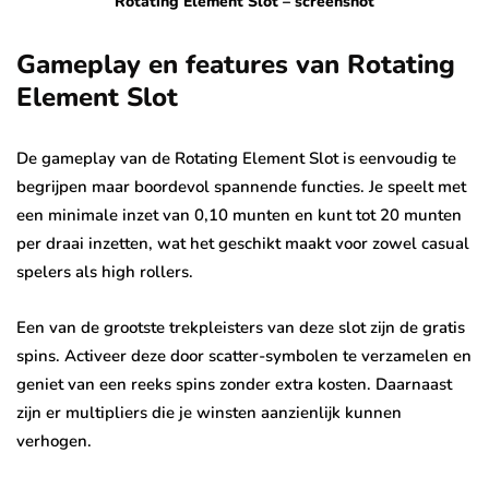
Rotating Element Slot – screenshot
Gameplay en features van Rotating
Element Slot
De gameplay van de Rotating Element Slot is eenvoudig te
begrijpen maar boordevol spannende functies. Je speelt met
een minimale inzet van 0,10 munten en kunt tot 20 munten
per draai inzetten, wat het geschikt maakt voor zowel casual
spelers als high rollers.
Een van de grootste trekpleisters van deze slot zijn de gratis
spins. Activeer deze door scatter-symbolen te verzamelen en
geniet van een reeks spins zonder extra kosten. Daarnaast
zijn er multipliers die je winsten aanzienlijk kunnen
verhogen.