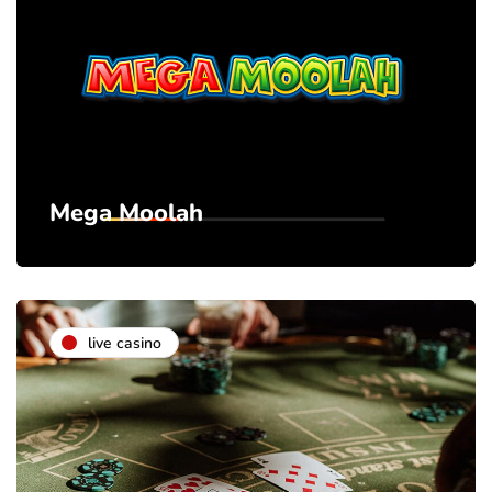
Mega Moolah
live casino