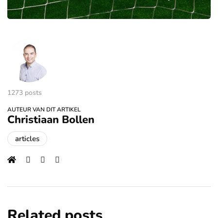
1273 posts
AUTEUR VAN DIT ARTIKEL
Christiaan Bollen
articles
Related posts