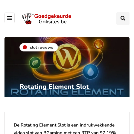
slot reviews
Rotating Element Slot
De Rotating Element Slot is een indrukwekkende
video slot van BGaming met een RTP van 97.19%,