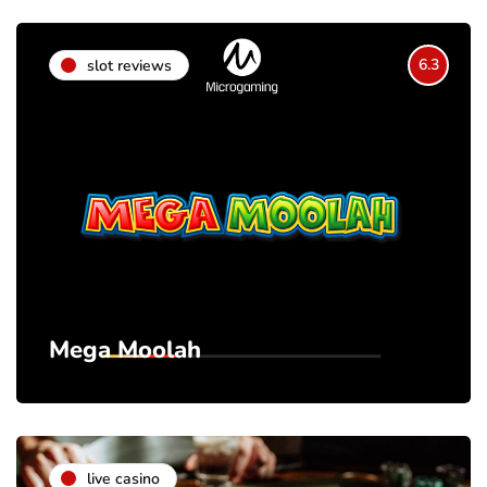
6.3
slot reviews
Mega Moolah
live casino