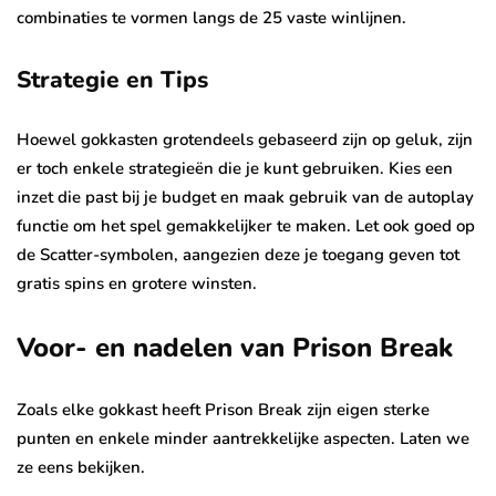
combinaties te vormen langs de 25 vaste winlijnen.
Strategie en Tips
Hoewel gokkasten grotendeels gebaseerd zijn op geluk, zijn
er toch enkele strategieën die je kunt gebruiken. Kies een
inzet die past bij je budget en maak gebruik van de autoplay
functie om het spel gemakkelijker te maken. Let ook goed op
de Scatter-symbolen, aangezien deze je toegang geven tot
gratis spins en grotere winsten.
Voor- en nadelen van Prison Break
Zoals elke gokkast heeft Prison Break zijn eigen sterke
punten en enkele minder aantrekkelijke aspecten. Laten we
ze eens bekijken.