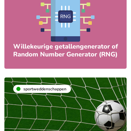
Willekeurige getallengenerator of
Random Number Generator (RNG)
sportweddenschappen