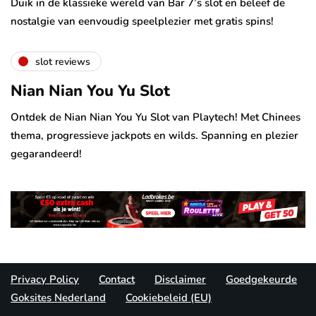
Duik in de klassieke wereld van Bar 7’s slot en beleef de
nostalgie van eenvoudig speelplezier met gratis spins!
slot reviews
Nian Nian You Yu Slot
Ontdek de Nian Nian You Yu Slot van Playtech! Met Chinees
thema, progressieve jackpots en wilds. Spanning en plezier
gegarandeerd!
Privacy Policy
Contact
Disclaimer
Goedgekeurde
Goksites Nederland
Cookiebeleid (EU)