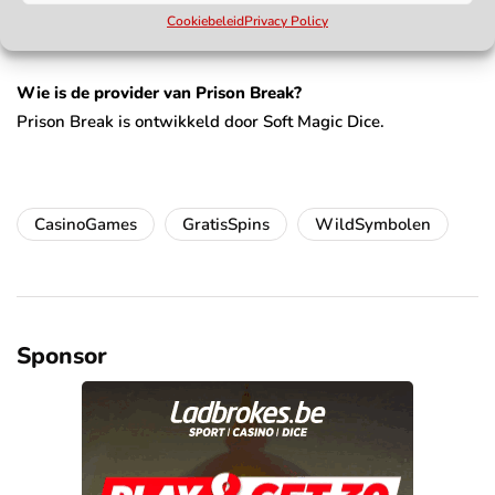
Heeft Prison Break een progressieve jackpot?
Cookiebeleid
Privacy Policy
Nee, Prison Break heeft geen progressieve jackpot.
Wie is de provider van Prison Break?
Prison Break is ontwikkeld door Soft Magic Dice.
CasinoGames
GratisSpins
WildSymbolen
Sponsor