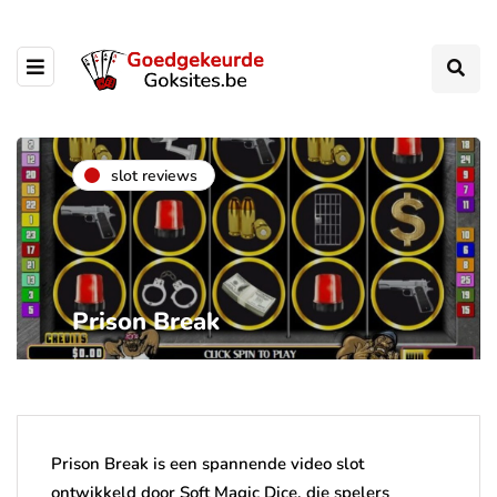
slot reviews
Prison Break
Prison Break is een spannende video slot
ontwikkeld door Soft Magic Dice, die spelers