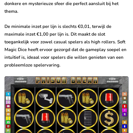
donkere en mysterieuze sfeer die perfect aansluit bij het
thema.
De minimale inzet per lijn is slechts €0,01, terwijl de
maximale inzet €1,00 per lijn is. Dit maakt de slot
toegankelijk voor zowel casual spelers als high rollers. Soft
Magic Dice heeft ervoor gezorgd dat de gameplay soepel en
intuïtief is, ideaal voor spelers die willen genieten van een
probleemloze spelervaring.