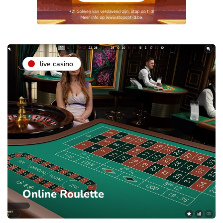
live casino
Online Roulette