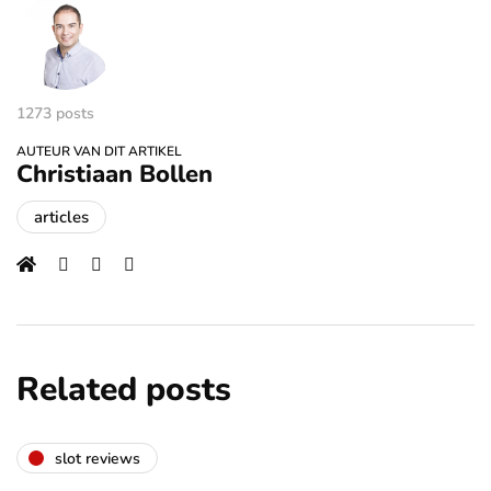
1273 posts
AUTEUR VAN DIT ARTIKEL
Christiaan Bollen
articles
Related posts
slot reviews