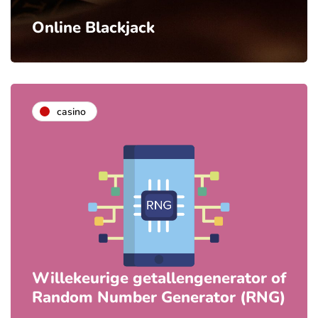
Online Blackjack
casino
Willekeurige getallengenerator of
Random Number Generator (RNG)