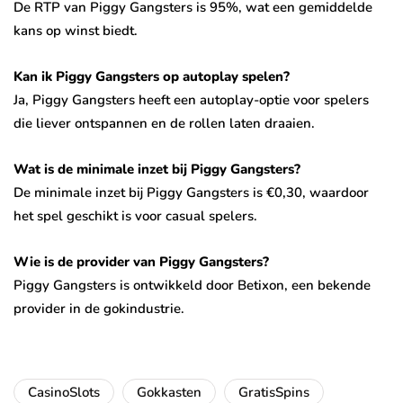
De RTP van Piggy Gangsters is 95%, wat een gemiddelde
kans op winst biedt.
Kan ik Piggy Gangsters op autoplay spelen?
Ja, Piggy Gangsters heeft een autoplay-optie voor spelers
die liever ontspannen en de rollen laten draaien.
Wat is de minimale inzet bij Piggy Gangsters?
De minimale inzet bij Piggy Gangsters is €0,30, waardoor
het spel geschikt is voor casual spelers.
Wie is de provider van Piggy Gangsters?
Piggy Gangsters is ontwikkeld door Betixon, een bekende
provider in de gokindustrie.
CasinoSlots
Gokkasten
GratisSpins