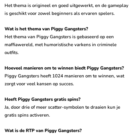
Het thema is origineel en goed uitgewerkt, en de gameplay
is geschikt voor zowel beginners als ervaren spelers.
Wat is het thema van Piggy Gangsters?
Het thema van Piggy Gangsters is gebaseerd op een
maffiawereld, met humoristische varkens in criminele
outfits.
Hoeveel manieren om te winnen biedt Piggy Gangsters?
Piggy Gangsters heeft 1024 manieren om te winnen, wat
zorgt voor veel kansen op succes.
Heeft Piggy Gangsters gratis spins?
Ja, door drie of meer scatter-symbolen te draaien kun je
gratis spins activeren.
Wat is de RTP van Piggy Gangsters?