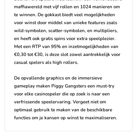
maffiawereld met vijf rollen en 1024 manieren om
te winnen. De gokkast biedt veel mogelijkheden
voor winst door middel van unieke features zoals
wild-symbolen, scatter-symbolen, en multipliers,
en heeft ook gratis spins voor extra speelplezier.
Met een RTP van 95% en inzetmogelijkheden van
€0,30 tot €30, is deze slot zowel aantrekkelijk voor
casual spelers als high rollers.
De opvallende graphics en de immersieve
gameplay maken Piggy Gangsters een must-try
voor elke casinospeler die op zoek is naar een
verfrissende speelervaring. Vergeet niet om
optimaal gebruik te maken van de beschikbare
functies om je kansen op winst te maximaliseren.