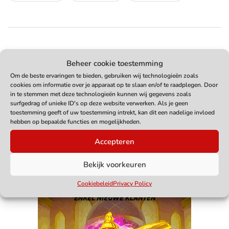
Sponsor
Beheer cookie toestemming
Om de beste ervaringen te bieden, gebruiken wij technologieën zoals
cookies om informatie over je apparaat op te slaan en/of te raadplegen. Door
in te stemmen met deze technologieën kunnen wij gegevens zoals
surfgedrag of unieke ID's op deze website verwerken. Als je geen
toestemming geeft of uw toestemming intrekt, kan dit een nadelige invloed
hebben op bepaalde functies en mogelijkheden.
Accepteren
Bekijk voorkeuren
Cookiebeleid
Privacy Policy