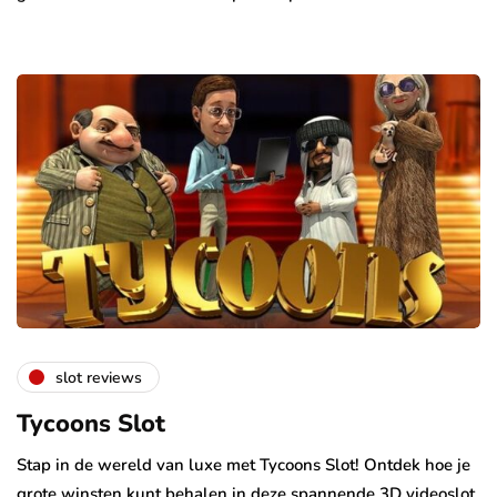
slot reviews
Tycoons Slot
Stap in de wereld van luxe met Tycoons Slot! Ontdek hoe je
grote winsten kunt behalen in deze spannende 3D videoslot