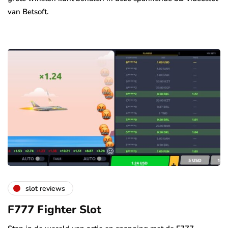
van Betsoft.
slot reviews
F777 Fighter Slot