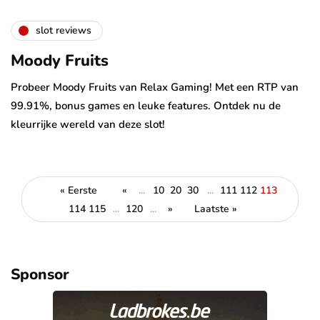
slot reviews
Moody Fruits
Probeer Moody Fruits van Relax Gaming! Met een RTP van
99.91%, bonus games en leuke features. Ontdek nu de
kleurrijke wereld van deze slot!
« Eerste
«
...
10
20
30
...
111
112
113
114
115
...
120
...
»
Laatste »
Sponsor