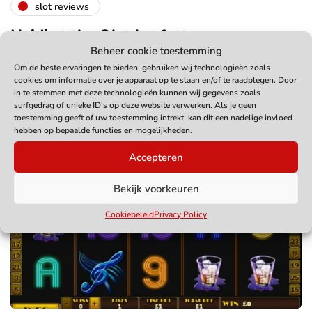
slot reviews
Heidi at the Oktoberfest
Beheer cookie toestemming
Beleef de magie van het Oktoberfest met Heidi at the
Om de beste ervaringen te bieden, gebruiken wij technologieën zoals
Oktoberfest slot! ? Gratis spins, wild symbolen en een
cookies om informatie over je apparaat op te slaan en/of te raadplegen. Door
in te stemmen met deze technologieën kunnen wij gegevens zoals
feestelijke sfeer wachten op je. ?
surfgedrag of unieke ID's op deze website verwerken. Als je geen
toestemming geeft of uw toestemming intrekt, kan dit een nadelige invloed
hebben op bepaalde functies en mogelijkheden.
Accepteren
Bekijk voorkeuren
Cookiebeleid
Privacy Policy