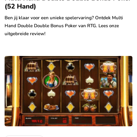
(52 Hand)
Ben jij klaar voor een unieke spelervaring? Ontdek Multi
Hand Double Double Bonus Poker van RTG. Lees onze
uitgebreide review!