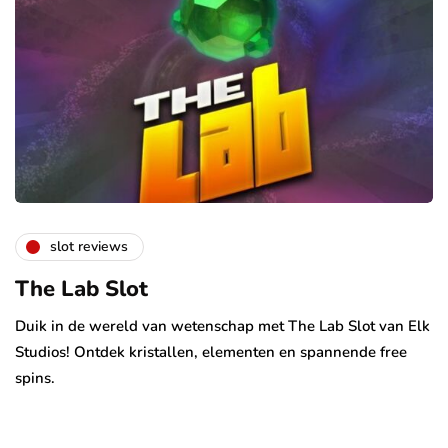
slot reviews
The Lab Slot
Duik in de wereld van wetenschap met The Lab Slot van Elk
Studios! Ontdek kristallen, elementen en spannende free
spins.