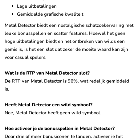
Lage uitbetalingen
Gemiddelde grafische kwaliteit
Metal Detector biedt een nostalgische schatzoekervaring met
leuke bonusspellen en scatter features. Hoewel het geen
hoge uitbetalingen biedt en het ontbreken van wilds een
gemis is, is het een slot dat zeker de moeite waard kan zijn
voor casual spelers.
Wat is de RTP van Metal Detector slot?
De RTP van Metal Detector is 96%, wat redelijk gemiddeld
is.
Heeft Metal Detector een wild symbool?
Nee, Metal Detector heeft geen wild symbool.
Hoe activeer je de bonusspellen in Metal Detector?
Door drie of meer bonusiconen te landen, activeer je het