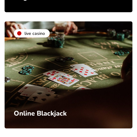
live casino
Online Blackjack