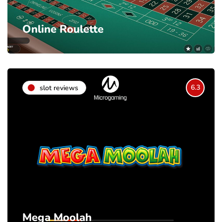
Online Roulette
6.3
slot reviews
Mega Moolah