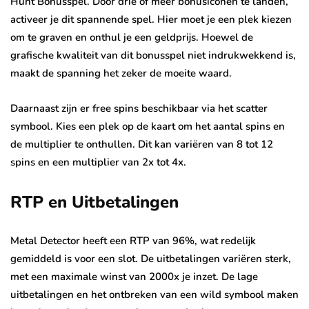
Hunt Bonusspel. Door drie of meer bonusiconen te landen,
activeer je dit spannende spel. Hier moet je een plek kiezen
om te graven en onthul je een geldprijs. Hoewel de
grafische kwaliteit van dit bonusspel niet indrukwekkend is,
maakt de spanning het zeker de moeite waard.
Daarnaast zijn er free spins beschikbaar via het scatter
symbool. Kies een plek op de kaart om het aantal spins en
de multiplier te onthullen. Dit kan variëren van 8 tot 12
spins en een multiplier van 2x tot 4x.
RTP en Uitbetalingen
Metal Detector heeft een RTP van 96%, wat redelijk
gemiddeld is voor een slot. De uitbetalingen variëren sterk,
met een maximale winst van 2000x je inzet. De lage
uitbetalingen en het ontbreken van een wild symbool maken