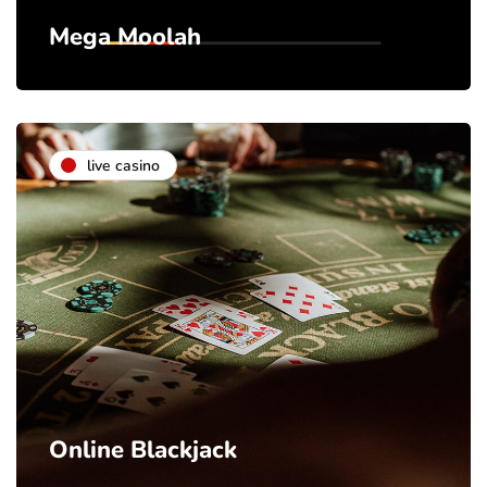
Mega Moolah
live casino
Online Blackjack