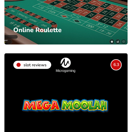
Online Roulette
6.3
slot reviews