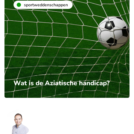
sportweddenschappen
Wat is de Aziatische handicap?