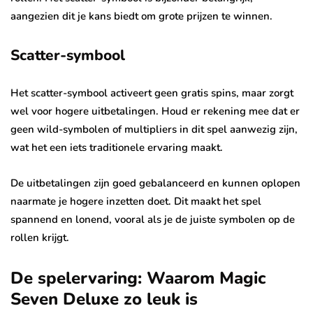
aangezien dit je kans biedt om grote prijzen te winnen.
Scatter-symbool
Het scatter-symbool activeert geen gratis spins, maar zorgt
wel voor hogere uitbetalingen. Houd er rekening mee dat er
geen wild-symbolen of multipliers in dit spel aanwezig zijn,
wat het een iets traditionele ervaring maakt.
De uitbetalingen zijn goed gebalanceerd en kunnen oplopen
naarmate je hogere inzetten doet. Dit maakt het spel
spannend en lonend, vooral als je de juiste symbolen op de
rollen krijgt.
De spelervaring: Waarom Magic
Seven Deluxe zo leuk is