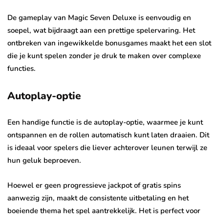
De gameplay van Magic Seven Deluxe is eenvoudig en
soepel, wat bijdraagt aan een prettige spelervaring. Het
ontbreken van ingewikkelde bonusgames maakt het een slot
die je kunt spelen zonder je druk te maken over complexe
functies.
Autoplay-optie
Een handige functie is de autoplay-optie, waarmee je kunt
ontspannen en de rollen automatisch kunt laten draaien. Dit
is ideaal voor spelers die liever achterover leunen terwijl ze
hun geluk beproeven.
Hoewel er geen progressieve jackpot of gratis spins
aanwezig zijn, maakt de consistente uitbetaling en het
boeiende thema het spel aantrekkelijk. Het is perfect voor