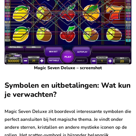
Magic Seven Deluxe – screenshot
Symbolen en uitbetalingen: Wat kun
je verwachten?
Magic Seven Deluxe zit boordevol interessante symbolen die
perfect aansluiten bij het magische thema. Je vindt onder
andere sterren, kristallen en andere mystieke iconen op de
rollen. Het scatter-symbool is bijzonder belangrijk,