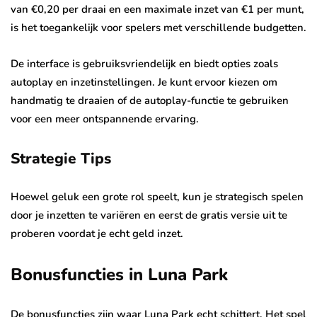
van €0,20 per draai en een maximale inzet van €1 per munt,
is het toegankelijk voor spelers met verschillende budgetten.
De interface is gebruiksvriendelijk en biedt opties zoals
autoplay en inzetinstellingen. Je kunt ervoor kiezen om
handmatig te draaien of de autoplay-functie te gebruiken
voor een meer ontspannende ervaring.
Strategie Tips
Hoewel geluk een grote rol speelt, kun je strategisch spelen
door je inzetten te variëren en eerst de gratis versie uit te
proberen voordat je echt geld inzet.
Bonusfuncties in Luna Park
De bonusfuncties zijn waar Luna Park echt schittert. Het spel