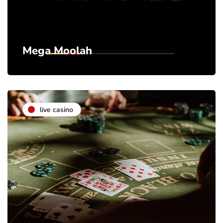
Mega Moolah
live casino