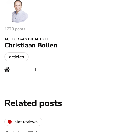
1273 posts
AUTEUR VAN DIT ARTIKEL
Christiaan Bollen
articles
Related posts
slot reviews