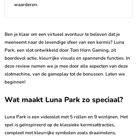
waarderen.
Ben je klaar om een virtueel avontuur te beleven dat je
meeneemt naar de levendige sfeer van een kermis? Luna
Park, een slot ontwikkeld door Tom Horn Gaming, zit
boordevol actie, kleurrijke visuals en spannende functies. In
deze review nemen we je mee door alle aspecten van deze
slotmachine, van de gameplay tot de bonussen. Laten we
beginnen!
Wat maakt Luna Park zo speciaal?
Luna Park is een videoslot met 5 rollen en 9 winlijnen. Het
spel is geïnspireerd op de klassieke kermisattracties,
compleet met kleurrijke symbolen zoals draaimolens,