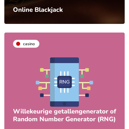
Online Blackjack
casino
Willekeurige getallengenerator of
Random Number Generator (RNG)