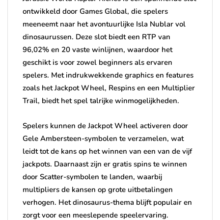
ontwikkeld door Games Global, die spelers
meeneemt naar het avontuurlijke Isla Nublar vol
dinosaurussen. Deze slot biedt een RTP van
96,02% en 20 vaste winlijnen, waardoor het
geschikt is voor zowel beginners als ervaren
spelers. Met indrukwekkende graphics en features
zoals het Jackpot Wheel, Respins en een Multiplier
Trail, biedt het spel talrijke winmogelijkheden.
Spelers kunnen de Jackpot Wheel activeren door
Gele Ambersteen-symbolen te verzamelen, wat
leidt tot de kans op het winnen van een van de vijf
jackpots. Daarnaast zijn er gratis spins te winnen
door Scatter-symbolen te landen, waarbij
multipliers de kansen op grote uitbetalingen
verhogen. Het dinosaurus-thema blijft populair en
zorgt voor een meeslepende speelervaring.