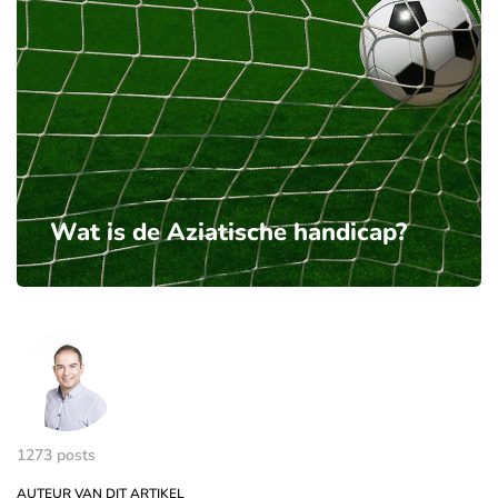
Wat is de Aziatische handicap?
1273 posts
AUTEUR VAN DIT ARTIKEL