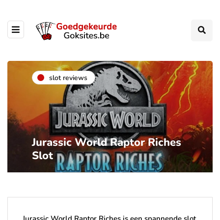
slot reviews
Jurassic World Raptor Riches
Slot
Jurassic World Raptor Riches is een spannende slot