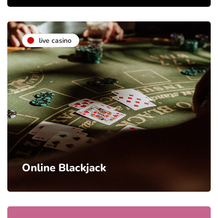
live casino
Online Blackjack