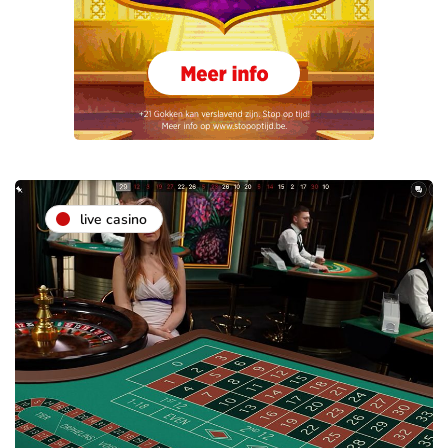
live casino