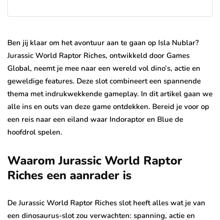
Ben jij klaar om het avontuur aan te gaan op Isla Nublar?
Jurassic World Raptor Riches, ontwikkeld door Games
Global, neemt je mee naar een wereld vol dino’s, actie en
geweldige features. Deze slot combineert een spannende
thema met indrukwekkende gameplay. In dit artikel gaan we
alle ins en outs van deze game ontdekken. Bereid je voor op
een reis naar een eiland waar Indoraptor en Blue de
hoofdrol spelen.
Waarom Jurassic World Raptor
Riches een aanrader is
De Jurassic World Raptor Riches slot heeft alles wat je van
een dinosaurus-slot zou verwachten: spanning, actie en