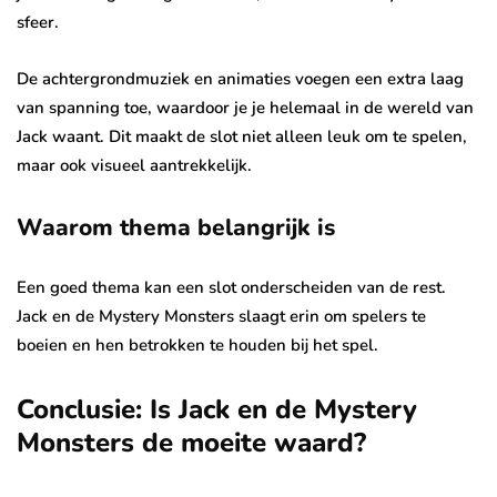
sfeer.
De achtergrondmuziek en animaties voegen een extra laag
van spanning toe, waardoor je je helemaal in de wereld van
Jack waant. Dit maakt de slot niet alleen leuk om te spelen,
maar ook visueel aantrekkelijk.
Waarom thema belangrijk is
Een goed thema kan een slot onderscheiden van de rest.
Jack en de Mystery Monsters slaagt erin om spelers te
boeien en hen betrokken te houden bij het spel.
Conclusie: Is Jack en de Mystery
Monsters de moeite waard?