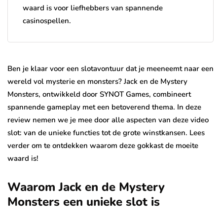
waard is voor liefhebbers van spannende
casinospellen.
Ben je klaar voor een slotavontuur dat je meeneemt naar een
wereld vol mysterie en monsters? Jack en de Mystery
Monsters, ontwikkeld door SYNOT Games, combineert
spannende gameplay met een betoverend thema. In deze
review nemen we je mee door alle aspecten van deze video
slot: van de unieke functies tot de grote winstkansen. Lees
verder om te ontdekken waarom deze gokkast de moeite
waard is!
Waarom Jack en de Mystery
Monsters een unieke slot is