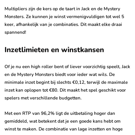
Multipliers zijn de kers op de taart in Jack en de Mystery
Monsters. Ze kunnen je winst vermenigvuldigen tot wel 5
keer, afhankelijk van je combinaties. Dit maakt elke draai
spannend!
Inzetlimieten en winstkansen
Of je nu een high roller bent of liever voorzichtig speelt, Jack
en de Mystery Monsters biedt voor ieder wat wils. De
minimale inzet begint bij slechts €0,12, terwijl de maximale
inzet kan oplopen tot €80. Dit maakt het spel geschikt voor
spelers met verschillende budgetten.
Met een RTP van 96,2% ligt de uitbetaling hoger dan
gemiddeld, wat betekent dat je een goede kans hebt om
winst te maken. De combinatie van lage inzetten en hoge