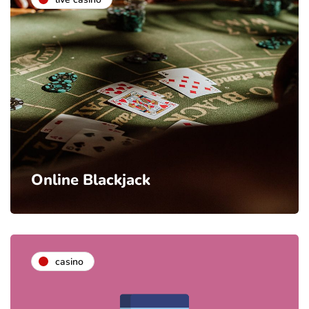
Online Blackjack
casino