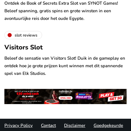
Ontdek de Book of Secrets Extra Slot van SYNOT Games!
Beleef spanning, gratis spins en grote winsten in een
avontuurlijke reis door het oude Egypte.
slot reviews
Visitors Slot
Beleef de sensatie van Visitors Slot! Duik in de gameplay en
ontdek hoe je grote prijzen kunt winnen met dit spannende
spel van Elk Studios.
Privacy Policy
Contact
Disclaimer
Goedgekeurde