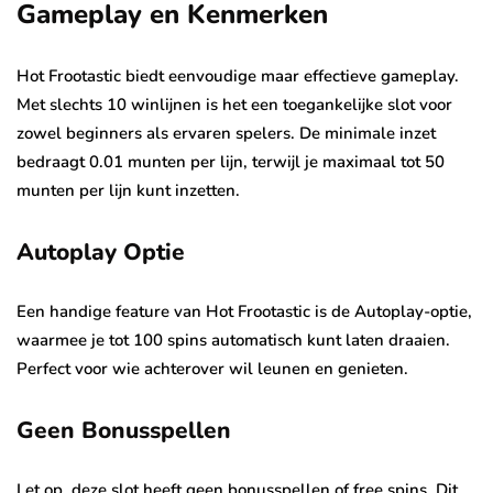
Gameplay en Kenmerken
Hot Frootastic biedt eenvoudige maar effectieve gameplay.
Met slechts 10 winlijnen is het een toegankelijke slot voor
zowel beginners als ervaren spelers. De minimale inzet
bedraagt 0.01 munten per lijn, terwijl je maximaal tot 50
munten per lijn kunt inzetten.
Autoplay Optie
Een handige feature van Hot Frootastic is de Autoplay-optie,
waarmee je tot 100 spins automatisch kunt laten draaien.
Perfect voor wie achterover wil leunen en genieten.
Geen Bonusspellen
Let op, deze slot heeft geen bonusspellen of free spins. Dit