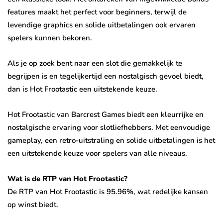
features maakt het perfect voor beginners, terwijl de
levendige graphics en solide uitbetalingen ook ervaren
spelers kunnen bekoren.
Als je op zoek bent naar een slot die gemakkelijk te
begrijpen is en tegelijkertijd een nostalgisch gevoel biedt,
dan is Hot Frootastic een uitstekende keuze.
Hot Frootastic van Barcrest Games biedt een kleurrijke en
nostalgische ervaring voor slotliefhebbers. Met eenvoudige
gameplay, een retro-uitstraling en solide uitbetalingen is het
een uitstekende keuze voor spelers van alle niveaus.
Wat is de RTP van Hot Frootastic?
De RTP van Hot Frootastic is 95.96%, wat redelijke kansen
op winst biedt.