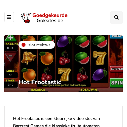
slot reviews
Hot Frootastic
Hot Frootastic is een kleurrijke video slot van
Barcrest Games die klassieke fruitautomaten