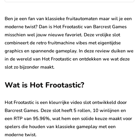
Ben je een fan van klassieke fruitautomaten maar wil je een
moderne twist? Dan is Hot Frootastic van Barcrest Games
misschien wel jouw nieuwe favoriet. Deze vrolijke slot
combineert de retro fruitmachine vibes met eigentijdse
graphics en spannende gameplay. In deze review duiken we
in de wereld van Hot Frootastic en ontdekken we wat deze
slot zo bijzonder maakt.
Wat is Hot Frootastic?
Hot Frootastic is een kleurrijke video slot ontwikkeld door
Barcrest Games. Deze slot heeft 5 rollen, 10 winlijnen en
een RTP van 95.96%, wat hem een solide keuze maakt voor
spelers die houden van klassieke gameplay met een
moderne twist.