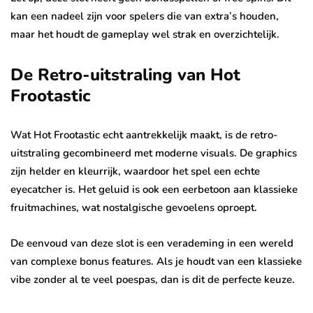
kan een nadeel zijn voor spelers die van extra’s houden,
maar het houdt de gameplay wel strak en overzichtelijk.
De Retro-uitstraling van Hot
Frootastic
Wat Hot Frootastic echt aantrekkelijk maakt, is de retro-
uitstraling gecombineerd met moderne visuals. De graphics
zijn helder en kleurrijk, waardoor het spel een echte
eyecatcher is. Het geluid is ook een eerbetoon aan klassieke
fruitmachines, wat nostalgische gevoelens oproept.
De eenvoud van deze slot is een verademing in een wereld
van complexe bonus features. Als je houdt van een klassieke
vibe zonder al te veel poespas, dan is dit de perfecte keuze.