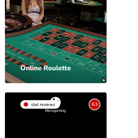
Online Roulette
6.3
slot reviews