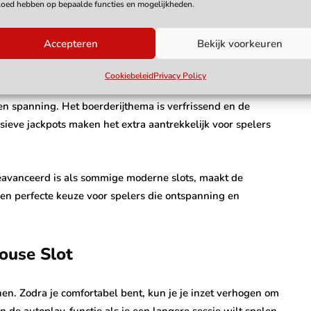
loed hebben op bepaalde functies en mogelijkheden.
 Dit maakt het een van de meest lucratieve functies in
Accepteren
Bekijk voorkeuren
 Slot?
Cookiebeleid
Privacy Policy
n spanning. Het boerderijthema is verfrissend en de
sieve jackpots maken het extra aantrekkelijk voor spelers
geavanceerd is als sommige moderne slots, maakt de
en perfecte keuze voor spelers die ontspanning en
ouse Slot
nen. Zodra je comfortabel bent, kun je je inzet verhogen om