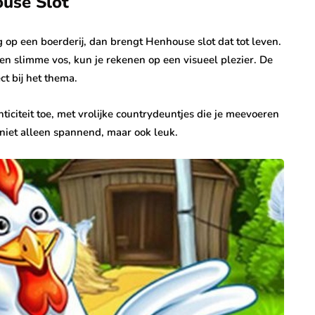
use Slot
op een boerderij, dan brengt Henhouse slot dat tot leven.
een slimme vos, kun je rekenen op een visueel plezier. De
t bij het thema.
iciteit toe, met vrolijke countrydeuntjes die je meevoeren
niet alleen spannend, maar ook leuk.