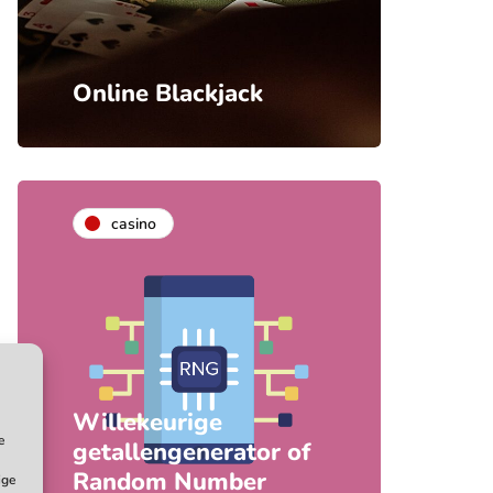
Online Blackjack
casino
Willekeurige
e
getallengenerator of
Random Number
ige