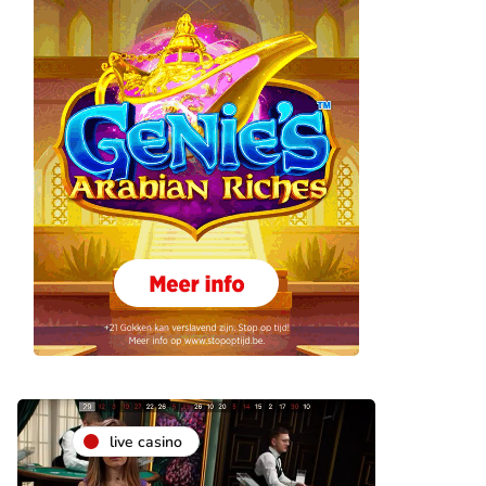
live casino