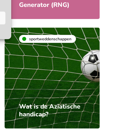
Generator (RNG)
sportweddenschappen
Wat is de Aziatische
handicap?