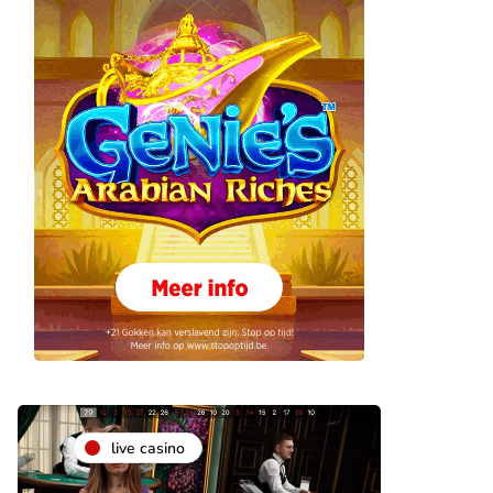
live casino