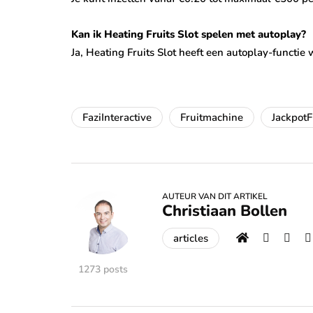
Kan ik Heating Fruits Slot spelen met autoplay?
Ja, Heating Fruits Slot heeft een autoplay-functie
FaziInteractive
Fruitmachine
Jackpot
AUTEUR VAN DIT ARTIKEL
Christiaan Bollen
articles
1273 posts