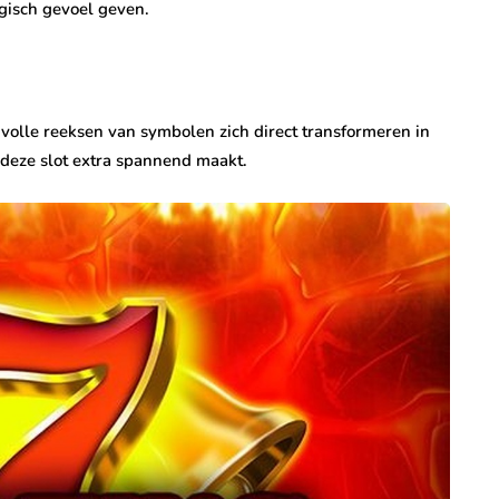
lgisch gevoel geven.
 volle reeksen van symbolen zich direct transformeren in
 deze slot extra spannend maakt.