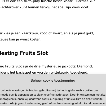
 is er ook een Auto-play functie beschikbaar. Hiermee kun
e achterover kunt leunen terwijl het spel zijn werk doet.
 kies je een kaartkleur, rood of zwart, en als je juist gokt,
keuze kan je winst kosten.
eating Fruits Slot
 Fruits Slot zijn de drie mysterieuze jackpots: Diamond,
ijdens het basisspel en worden willekeurig toegekend.
Beheer cookie toestemming
jackpot wint. Dit voegt een extra laag spanning toe aan het
e op zoek zijn naar grote prijzen.
de beste ervaringen te bieden, gebruiken wij technologieën zoals cookies om
ormatie over je apparaat op te slaan en/of te raadplegen. Door in te stemmen met dez
hnologieën kunnen wij gegevens zoals surfgedrag of unieke ID's op deze website
ite waard?
werken. Als je geen toestemming geeft of uw toestemming intrekt, kan dit een nadel