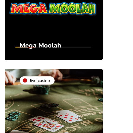
Mega Moolah
live casino