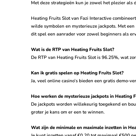
Met deze strategieën kun je zowel het plezier als
Heating Fruits Slot van Fazi Interactive combineer
wilde symbolen en mysterieuze jackpots. Met een 
dit spel een aanrader voor zowel beginners als er
Wat is de RTP van Heating Fruits Slot?
De RTP van Heating Fruits Slot is 96.25%, wat zor
Kan ik gratis spelen op Heating Fruits Slot?
Ja, veel online casino’s bieden een gratis demo-ver
Hoe werken de mysterieuze jackpots in Heating F
De jackpots worden willekeurig toegekend en bouwe
groter je kans om er een te winnen.
Wat zijn de minimale en maximale inzetten in Hea
Je kunt inzetten vanaf €0.20 tot maximaal €500 pe