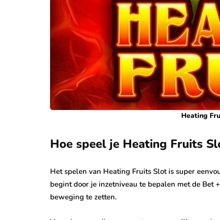
Heating Fru
Hoe speel je Heating Fruits Sl
Het spelen van Heating Fruits Slot is super eenvoud
begint door je inzetniveau te bepalen met de Bet 
beweging te zetten.