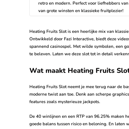
retro en modern. Perfect voor liefhebbers van
van grote winsten en klassieke fruitplezier!
Heating Fruits Slot is een heerlijke mix van klas
Ontwikkeld door Fazi Interactive, biedt deze video
spannend casinospel. Met wilde symbolen, een gokf
te beleven. Laten we deze slot tot in detail verken
Wat maakt Heating Fruits Slot
Heating Fruits Slot neemt je mee terug naar de ba
moderne twist aan toe. Denk aan scherpe graphi
features zoals mysterieuze jackpots.
De 40 winlijnen en een RTP van 96.25% maken het
goede balans tussen risico en beloning. En laten 