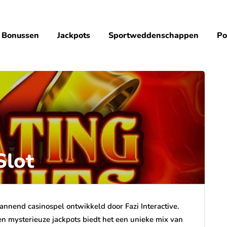
 Bonussen
Jackpots
Sportweddenschappen
Po
Slot
pannend casinospel ontwikkeld door Fazi Interactive.
en mysterieuze jackpots biedt het een unieke mix van