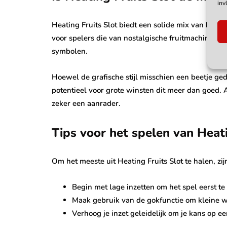
inv
Heating Fruits Slot biedt een solide mix van klass
voor spelers die van nostalgische fruitmachines ho
symbolen.
Hoewel de grafische stijl misschien een beetje g
potentieel voor grote winsten dit meer dan goed. A
zeker een aanrader.
Tips voor het spelen van Heati
Om het meeste uit Heating Fruits Slot te halen, zijn
Begin met lage inzetten om het spel eerst te
Maak gebruik van de gokfunctie om kleine wi
Verhoog je inzet geleidelijk om je kans op ee