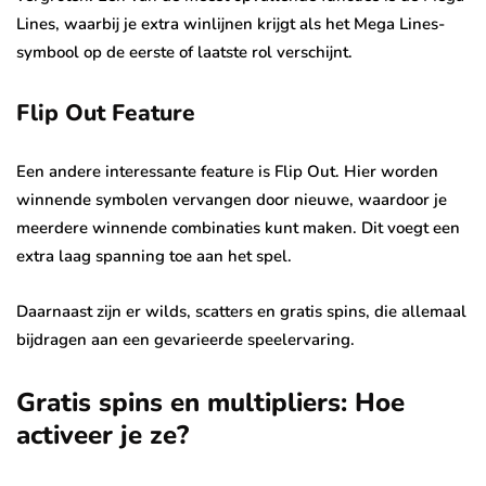
Lines, waarbij je extra winlijnen krijgt als het Mega Lines-
symbool op de eerste of laatste rol verschijnt.
Flip Out Feature
Een andere interessante feature is Flip Out. Hier worden
winnende symbolen vervangen door nieuwe, waardoor je
meerdere winnende combinaties kunt maken. Dit voegt een
extra laag spanning toe aan het spel.
Daarnaast zijn er wilds, scatters en gratis spins, die allemaal
bijdragen aan een gevarieerde speelervaring.
Gratis spins en multipliers: Hoe
activeer je ze?