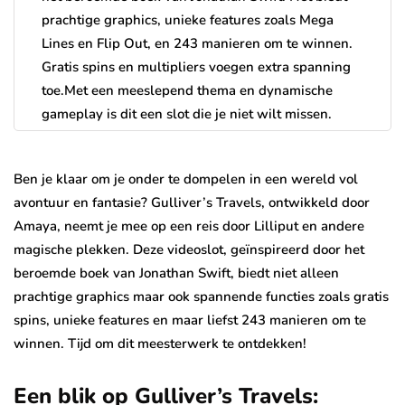
prachtige graphics, unieke features zoals Mega
Lines en Flip Out, en 243 manieren om te winnen.
Gratis spins en multipliers voegen extra spanning
toe.Met een meeslepend thema en dynamische
gameplay is dit een slot die je niet wilt missen.
Ben je klaar om je onder te dompelen in een wereld vol
avontuur en fantasie? Gulliver’s Travels, ontwikkeld door
Amaya, neemt je mee op een reis door Lilliput en andere
magische plekken. Deze videoslot, geïnspireerd door het
beroemde boek van Jonathan Swift, biedt niet alleen
prachtige graphics maar ook spannende functies zoals gratis
spins, unieke features en maar liefst 243 manieren om te
winnen. Tijd om dit meesterwerk te ontdekken!
Een blik op Gulliver’s Travels: