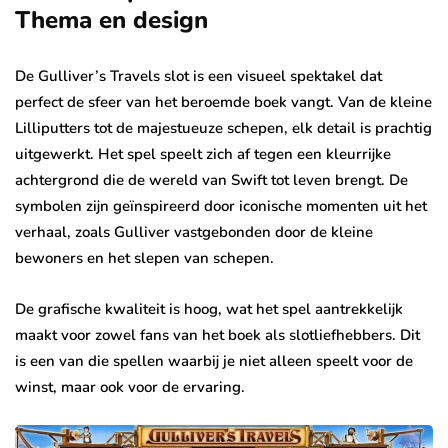
Thema en design
De Gulliver’s Travels slot is een visueel spektakel dat
perfect de sfeer van het beroemde boek vangt. Van de kleine
Lilliputters tot de majestueuze schepen, elk detail is prachtig
uitgewerkt. Het spel speelt zich af tegen een kleurrijke
achtergrond die de wereld van Swift tot leven brengt. De
symbolen zijn geïnspireerd door iconische momenten uit het
verhaal, zoals Gulliver vastgebonden door de kleine
bewoners en het slepen van schepen.
De grafische kwaliteit is hoog, wat het spel aantrekkelijk
maakt voor zowel fans van het boek als slotliefhebbers. Dit
is een van die spellen waarbij je niet alleen speelt voor de
winst, maar ook voor de ervaring.