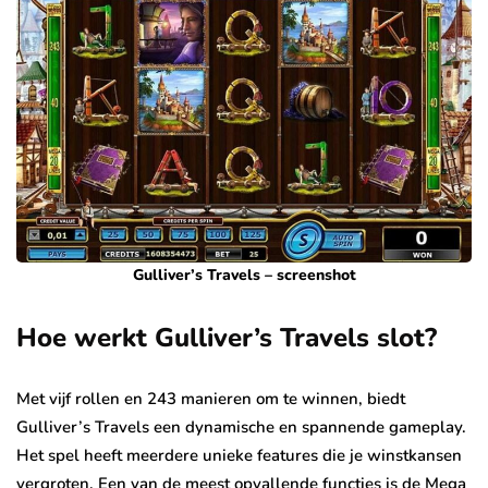
Gulliver’s Travels – screenshot
Hoe werkt Gulliver’s Travels slot?
Met vijf rollen en 243 manieren om te winnen, biedt
Gulliver’s Travels een dynamische en spannende gameplay.
Het spel heeft meerdere unieke features die je winstkansen
vergroten. Een van de meest opvallende functies is de Mega