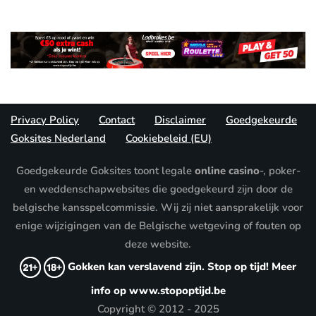
Privacy Policy
Contact
Disclaimer
Goedgekeurde
Goksites Nederland
Cookiebeleid (EU)
Goedgekeurde Goksites toont legale
online casino
-, poker-
en weddenschapwebsites die goedgekeurd zijn door de
belgische kansspelcommissie. Wij zij niet aansprakelijk voor
enige wijzigingen van de Belgische wetgeving of fouten op
deze website.
Gokken kan verslavend zijn. Stop op tijd! Meer
info op www.stopoptijd.be
Copyright © 2012 - 2025