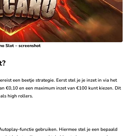
no Slot – screenshot
t?
st een beetje strategie. Eerst stel je je inzet in via het
van €0,10 en een maximum inzet van €100 kunt kiezen. Dit
als high rollers.
e Autoplay-functie gebruiken. Hiermee stel je een bepaald