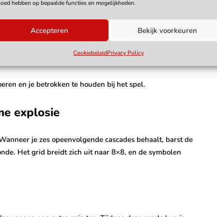
loed hebben op bepaalde functies en mogelijkheden.
Accepteren
Bekijk voorkeuren
opschudden. Bijvoorbeeld de ‘Rumble’-modificator, die
‘Lava’-modificator, die een extra laag symbolen toevoegt
Cookiebeleid
Privacy Policy
eren en je betrokken te houden bij het spel.
me explosie
. Wanneer je zes opeenvolgende cascades behaalt, barst de
 ronde. Het grid breidt zich uit naar 8×8, en de symbolen