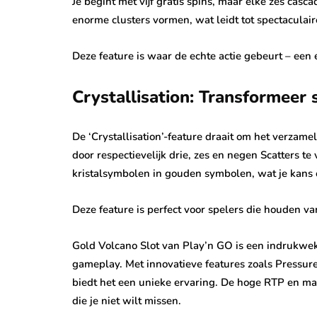
Je begint met vijf gratis spins, maar elke zes casc
enorme clusters vormen, wat leidt tot spectaculair
Deze feature is waar de echte actie gebeurt – een e
Crystallisation: Transformeer
De ‘Crystallisation’-feature draait om het verzamel
door respectievelijk drie, zes en negen Scatters t
kristalsymbolen in gouden symbolen, wat je kans o
Deze feature is perfect voor spelers die houden 
Gold Volcano Slot van Play’n GO is een indrukwe
gameplay. Met innovatieve features zoals Pressure
biedt het een unieke ervaring. De hoge RTP en ma
die je niet wilt missen.