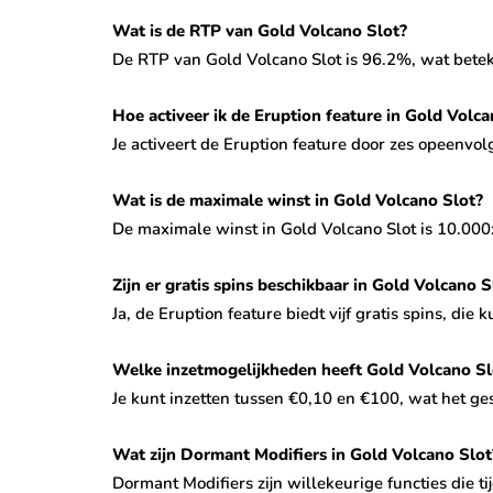
Wat is de RTP van Gold Volcano Slot?
De RTP van Gold Volcano Slot is 96.2%, wat beteke
Hoe activeer ik de Eruption feature in Gold Volca
Je activeert de Eruption feature door zes opeenvol
Wat is de maximale winst in Gold Volcano Slot?
De maximale winst in Gold Volcano Slot is 10.000x
Zijn er gratis spins beschikbaar in Gold Volcano S
Ja, de Eruption feature biedt vijf gratis spins, di
Welke inzetmogelijkheden heeft Gold Volcano Sl
Je kunt inzetten tussen €0,10 en €100, wat het ge
Wat zijn Dormant Modifiers in Gold Volcano Slot
Dormant Modifiers zijn willekeurige functies die t