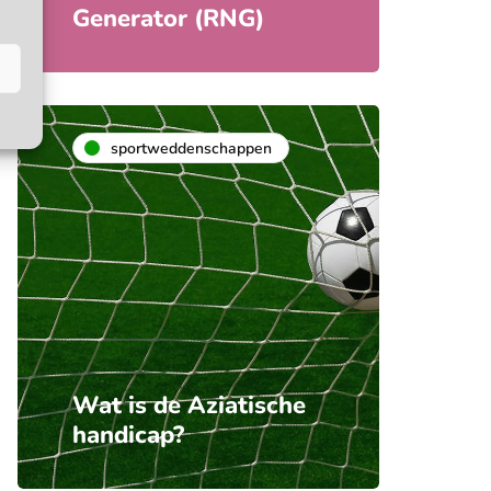
Generator (RNG)
sportweddenschappen
Wat is de Aziatische
handicap?