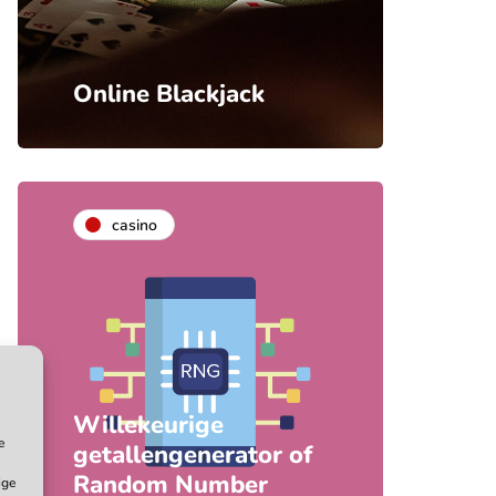
Online Blackjack
casino
Willekeurige
e
getallengenerator of
Random Number
ige