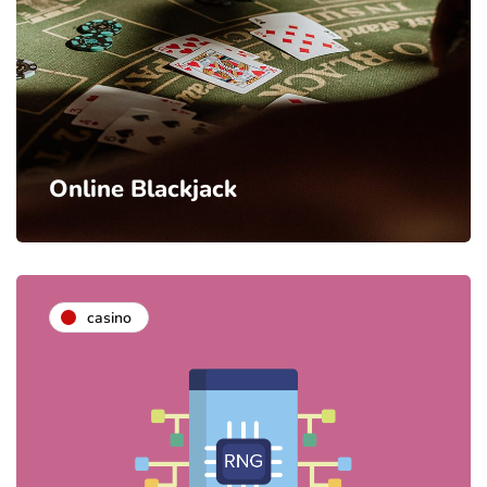
Online Blackjack
casino