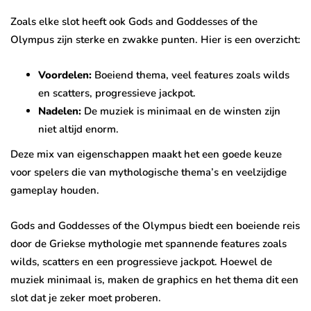
Zoals elke slot heeft ook Gods and Goddesses of the
Olympus zijn sterke en zwakke punten. Hier is een overzicht:
Voordelen:
Boeiend thema, veel features zoals wilds
en scatters, progressieve jackpot.
Nadelen:
De muziek is minimaal en de winsten zijn
niet altijd enorm.
Deze mix van eigenschappen maakt het een goede keuze
voor spelers die van mythologische thema’s en veelzijdige
gameplay houden.
Gods and Goddesses of the Olympus biedt een boeiende reis
door de Griekse mythologie met spannende features zoals
wilds, scatters en een progressieve jackpot. Hoewel de
muziek minimaal is, maken de graphics en het thema dit een
slot dat je zeker moet proberen.