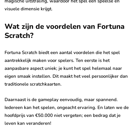
magische uitstraling, waardoor het spel een speelse en
visuele dimensie krijgt.
Wat zijn de voordelen van Fortuna
Scratch?
Fortuna Scratch biedt een aantal voordelen die het spel
aantrekkelijk maken voor spelers. Ten eerste is het
aanpasbare aspect uniek; je kunt het spel helemaal naar
eigen smaak instellen. Dit maakt het veel persoonlijker dan
traditionele scratchkaarten.
Daarnaast is de gameplay eenvoudig, maar spannend.
Iedereen kan het spelen, ongeacht ervaring. En laten we de
hoofdprijs van €50.000 niet vergeten; een bedrag dat je
leven kan veranderen!