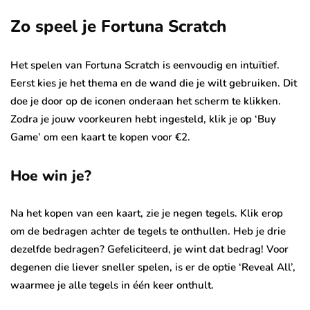
Zo speel je Fortuna Scratch
Het spelen van Fortuna Scratch is eenvoudig en intuïtief.
Eerst kies je het thema en de wand die je wilt gebruiken. Dit
doe je door op de iconen onderaan het scherm te klikken.
Zodra je jouw voorkeuren hebt ingesteld, klik je op ‘Buy
Game’ om een kaart te kopen voor €2.
Hoe win je?
Na het kopen van een kaart, zie je negen tegels. Klik erop
om de bedragen achter de tegels te onthullen. Heb je drie
dezelfde bedragen? Gefeliciteerd, je wint dat bedrag! Voor
degenen die liever sneller spelen, is er de optie ‘Reveal All’,
waarmee je alle tegels in één keer onthult.