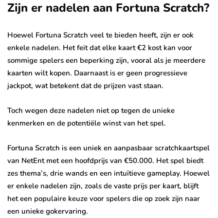
Zijn er nadelen aan Fortuna Scratch?
Hoewel Fortuna Scratch veel te bieden heeft, zijn er ook
enkele nadelen. Het feit dat elke kaart €2 kost kan voor
sommige spelers een beperking zijn, vooral als je meerdere
kaarten wilt kopen. Daarnaast is er geen progressieve
jackpot, wat betekent dat de prijzen vast staan.
Toch wegen deze nadelen niet op tegen de unieke
kenmerken en de potentiële winst van het spel.
Fortuna Scratch is een uniek en aanpasbaar scratchkaartspel
van NetEnt met een hoofdprijs van €50.000. Het spel biedt
zes thema’s, drie wands en een intuïtieve gameplay. Hoewel
er enkele nadelen zijn, zoals de vaste prijs per kaart, blijft
het een populaire keuze voor spelers die op zoek zijn naar
een unieke gokervaring.