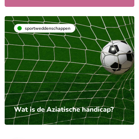
sportweddenschappen
Wat is de Aziatische handicap?