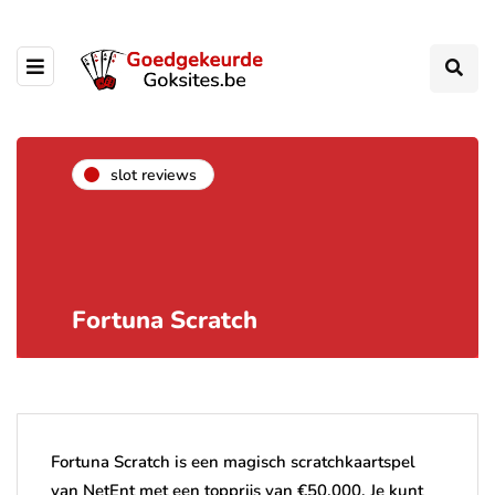
slot reviews
Fortuna Scratch
Fortuna Scratch is een magisch scratchkaartspel
van NetEnt met een topprijs van €50.000. Je kunt