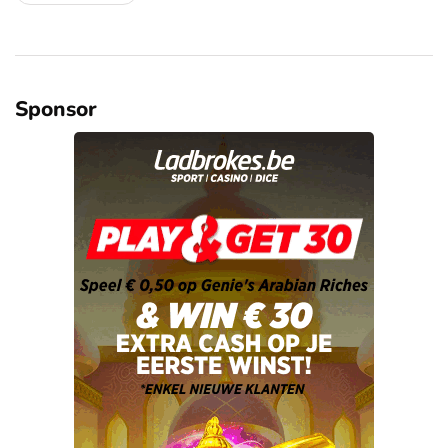
Sponsor