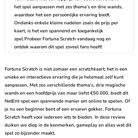
het spel aanpassen met zes thema’s en drie wands,
waardoor het een persoonlijke ervaring biedt.
Ondanks enkele kleine nadelen zoals de prijs per
kaart, is het een spannend en toegankelijk
spel.Probeer Fortuna Scratch vandaag nog en
ontdek waarom dit spel zoveel fans heeft!
Fortuna Scratch is niet zomaar een scratchkaart; het is een
unieke en interactieve ervaring die je helemaal zelf kunt
aanpassen. Met zes verschillende thema’s, drie magische
wands en een hoofdprijs van maar liefst €50.000, biedt dit
NetEnt-spel een spannende manier om online te spelen. Of
je nu een beginner bent of een ervaren gokker, Fortuna
Scratch heeft voor iedereen iets te bieden. In deze review
duiken we diep in de kenmerken, gameplay en alles wat dit
spel zo bijzonder maakt.