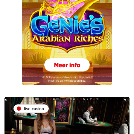
live casino