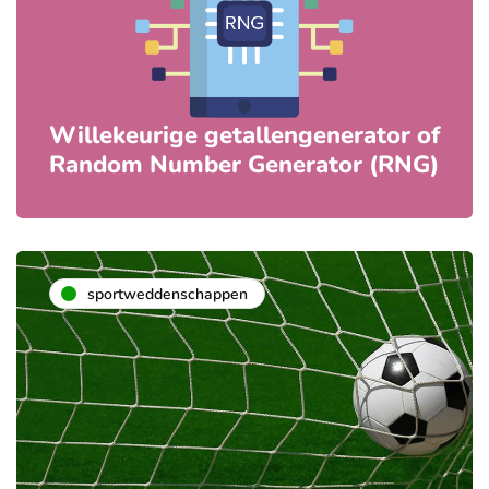
Willekeurige getallengenerator of
Random Number Generator (RNG)
sportweddenschappen