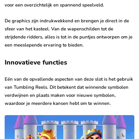
voor een overzichtelijk en spannend speelveld.
De graphics zijn indrukwekkend en brengen je direct in de
sfeer van het kasteel. Van de wapenschilden tot de
strijdende ridders, alles is tot in de puntjes ontworpen om je
een meeslepende ervaring te bieden.
Innovatieve functies
Eén van de opvallende aspecten van deze slot is het gebruik
van Tumbling Reels. Dit betekent dat winnende symbolen
verdwijnen en plaats maken voor nieuwe symbolen,
waardoor je meerdere kansen hebt om te winnen.