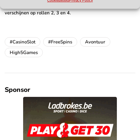
Cookiebeleid
Privacy Policy
Ja, Wild-symbolen vervangen andere symbolen en kunnen
verschijnen op rollen 2, 3 en 4.
#CasinoSlot
#FreeSpins
Avontuur
High5Games
Sponsor