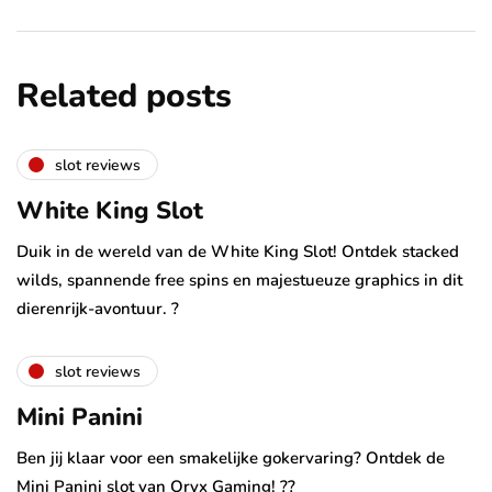
Related posts
slot reviews
White King Slot
Duik in de wereld van de White King Slot! Ontdek stacked
wilds, spannende free spins en majestueuze graphics in dit
dierenrijk-avontuur. ?
slot reviews
Mini Panini
Ben jij klaar voor een smakelijke gokervaring? Ontdek de
Mini Panini slot van Oryx Gaming! ??