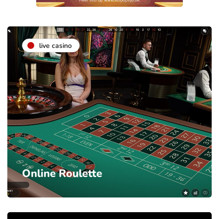
live casino
Online Roulette