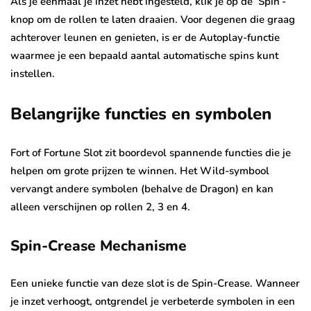
Als je eenmaal je inzet hebt ingesteld, klik je op de ‘Spin’-
knop om de rollen te laten draaien. Voor degenen die graag
achterover leunen en genieten, is er de Autoplay-functie
waarmee je een bepaald aantal automatische spins kunt
instellen.
Belangrijke functies en symbolen
Fort of Fortune Slot zit boordevol spannende functies die je
helpen om grote prijzen te winnen. Het Wild-symbool
vervangt andere symbolen (behalve de Dragon) en kan
alleen verschijnen op rollen 2, 3 en 4.
Spin-Crease Mechanisme
Een unieke functie van deze slot is de Spin-Crease. Wanneer
je inzet verhoogt, ontgrendel je verbeterde symbolen in een