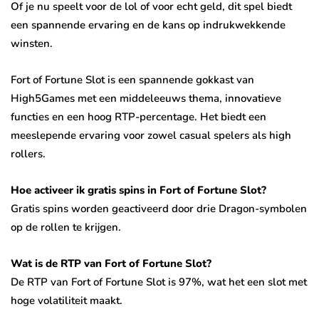
Of je nu speelt voor de lol of voor echt geld, dit spel biedt
een spannende ervaring en de kans op indrukwekkende
winsten.
Fort of Fortune Slot is een spannende gokkast van
High5Games met een middeleeuws thema, innovatieve
functies en een hoog RTP-percentage. Het biedt een
meeslepende ervaring voor zowel casual spelers als high
rollers.
Hoe activeer ik gratis spins in Fort of Fortune Slot?
Gratis spins worden geactiveerd door drie Dragon-symbolen
op de rollen te krijgen.
Wat is de RTP van Fort of Fortune Slot?
De RTP van Fort of Fortune Slot is 97%, wat het een slot met
hoge volatiliteit maakt.