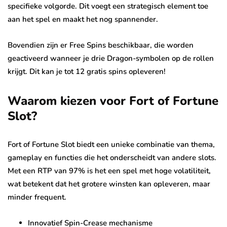
specifieke volgorde. Dit voegt een strategisch element toe
aan het spel en maakt het nog spannender.
Bovendien zijn er Free Spins beschikbaar, die worden
geactiveerd wanneer je drie Dragon-symbolen op de rollen
krijgt. Dit kan je tot 12 gratis spins opleveren!
Waarom kiezen voor Fort of Fortune
Slot?
Fort of Fortune Slot biedt een unieke combinatie van thema,
gameplay en functies die het onderscheidt van andere slots.
Met een RTP van 97% is het een spel met hoge volatiliteit,
wat betekent dat het grotere winsten kan opleveren, maar
minder frequent.
Innovatief Spin-Crease mechanisme