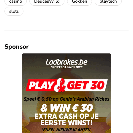
casino
DeucesWild
Gokken
playtech
slots
Sponsor