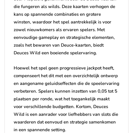
die fungeren als wilds. Deze kaarten verhogen de
kans op spannende combinaties en grotere
winsten, waardoor het spel aantrekkelijk is voor
zowel nieuwkomers als ervaren spelers. Met
eenvoudige gameplay en strategische elementen,
zoals het bewaren van Deuce-kaarten, biedt
Deuces Wild een boeiende spelervaring.
Hoewel het spel geen progressieve jackpot heeft,
compenseert het dit met een overzichtelijk ontwerp
en aangename geluidseffecten die de speelervaring
verbeteren. Spelers kunnen inzetten van 0,05 tot 5
plaatsen per ronde, wat het toegankelijk maakt
voor verschillende budgetten. Kortom, Deuces
Wild is een aanrader voor liefhebbers van slots die
waarderen dat eenvoud en strategie samenkomen
in een spannende setting.