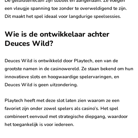
De geluidseffecten zijn subtiel en aangenaam. Ze voegen
een vleugje spanning toe zonder te overweldigend te zijn.
Dit maakt het spel ideaal voor langdurige speelsessies.
Wie is de ontwikkelaar achter
Deuces Wild?
Deuces Wild is ontwikkeld door Playtech, een van de
grootste namen in de casinowereld. Ze staan bekend om hun
innovatieve slots en hoogwaardige spelervaringen, en
Deuces Wild is geen uitzondering.
Playtech heeft met deze slot laten zien waarom ze een
favoriet zijn onder zowel spelers als casino’s. Het spel
combineert eenvoud met strategische diepgang, waardoor
het toegankelijk is voor iedereen.