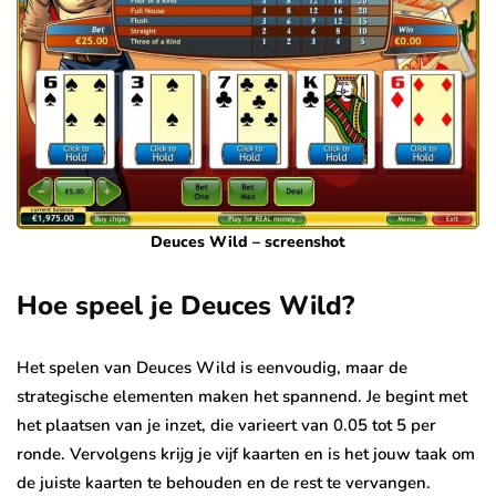
Deuces Wild – screenshot
Hoe speel je Deuces Wild?
Het spelen van Deuces Wild is eenvoudig, maar de
strategische elementen maken het spannend. Je begint met
het plaatsen van je inzet, die varieert van 0.05 tot 5 per
ronde. Vervolgens krijg je vijf kaarten en is het jouw taak om
de juiste kaarten te behouden en de rest te vervangen.