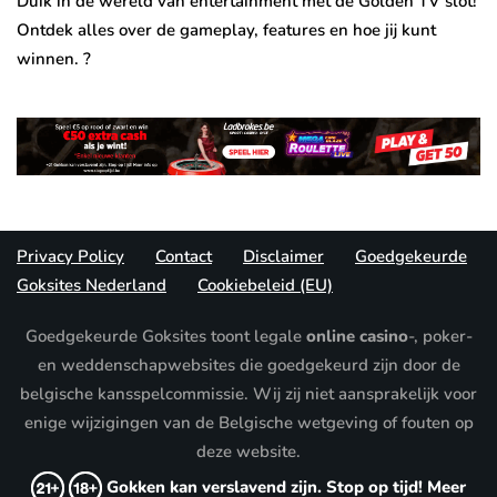
Duik in de wereld van entertainment met de Golden TV slot!
Ontdek alles over de gameplay, features en hoe jij kunt
winnen. ?
Privacy Policy
Contact
Disclaimer
Goedgekeurde
Goksites Nederland
Cookiebeleid (EU)
Goedgekeurde Goksites toont legale
online casino
-, poker-
en weddenschapwebsites die goedgekeurd zijn door de
belgische kansspelcommissie. Wij zij niet aansprakelijk voor
enige wijzigingen van de Belgische wetgeving of fouten op
deze website.
Gokken kan verslavend zijn. Stop op tijd! Meer