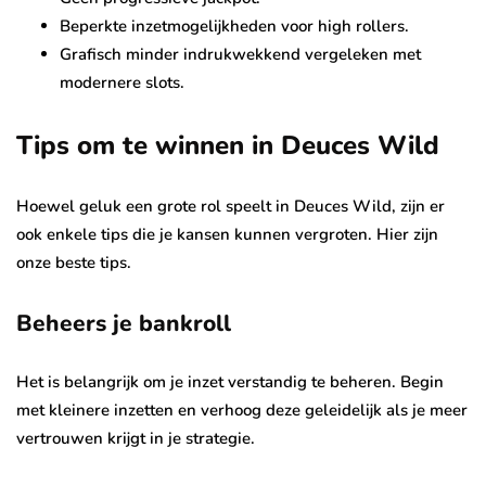
Beperkte inzetmogelijkheden voor high rollers.
Grafisch minder indrukwekkend vergeleken met
modernere slots.
Tips om te winnen in Deuces Wild
Hoewel geluk een grote rol speelt in Deuces Wild, zijn er
ook enkele tips die je kansen kunnen vergroten. Hier zijn
onze beste tips.
Beheers je bankroll
Het is belangrijk om je inzet verstandig te beheren. Begin
met kleinere inzetten en verhoog deze geleidelijk als je meer
vertrouwen krijgt in je strategie.