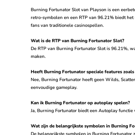
Burning Fortunator Slot van Playson is een eerbe
retro-symbolen en een RTP van 96.21% biedt het e
fans van traditionele casinospellen.
Wat is de RTP van Burning Fortunator Slot?
De RTP van Burning Fortunator Slot is 96.21%, wat
maken.
Heeft Burning Fortunator speciale features zoals
Nee, Burning Fortunator heeft geen Wilds, Scatters
eenvoudige gameplay.
Kan ik Burning Fortunator op autoplay spelen?
Ja, Burning Fortunator biedt een Autoplay functie
Wat zijn de belangrijkste symbolen in Burning F
De belangrijkste symbolen in Burning Fortunator z