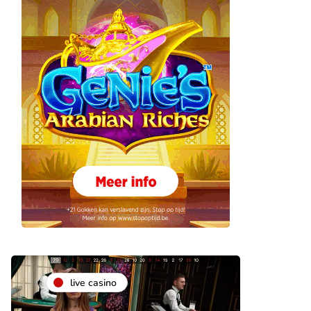
live casino