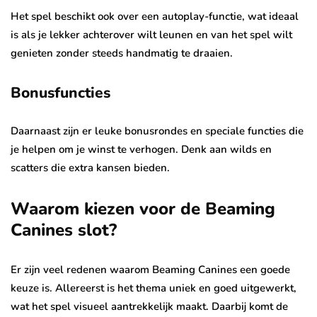
Het spel beschikt ook over een autoplay-functie, wat ideaal
is als je lekker achterover wilt leunen en van het spel wilt
genieten zonder steeds handmatig te draaien.
Bonusfuncties
Daarnaast zijn er leuke bonusrondes en speciale functies die
je helpen om je winst te verhogen. Denk aan wilds en
scatters die extra kansen bieden.
Waarom kiezen voor de Beaming
Canines slot?
Er zijn veel redenen waarom Beaming Canines een goede
keuze is. Allereerst is het thema uniek en goed uitgewerkt,
wat het spel visueel aantrekkelijk maakt. Daarbij komt de