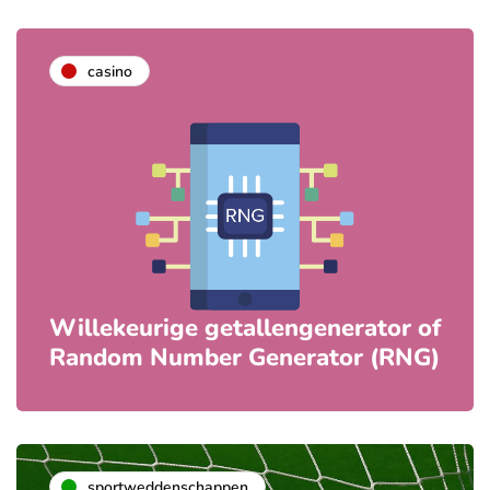
casino
Willekeurige getallengenerator of
Random Number Generator (RNG)
sportweddenschappen