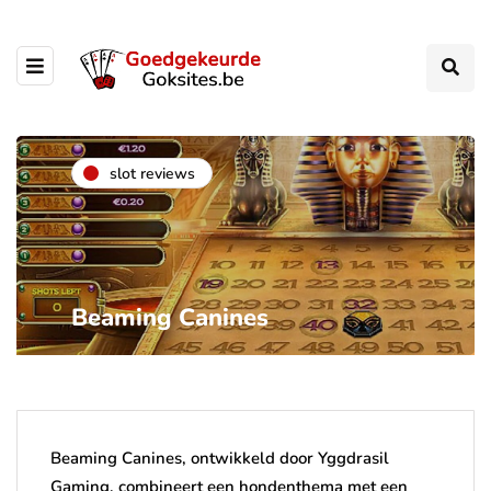
slot reviews
Beaming Canines
Beaming Canines, ontwikkeld door Yggdrasil
Gaming, combineert een hondenthema met een