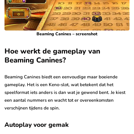
Beaming Canines – screenshot
Hoe werkt de gameplay van
Beaming Canines?
Beaming Canines biedt een eenvoudige maar boeiende
gameplay. Het is een Keno-slot, wat betekent dat het
speelformat iets anders is dan wat je gewend bent. Je kiest
een aantal nummers en wacht tot er overeenkomsten
verschijnen tijdens de spin.
Autoplay voor gemak