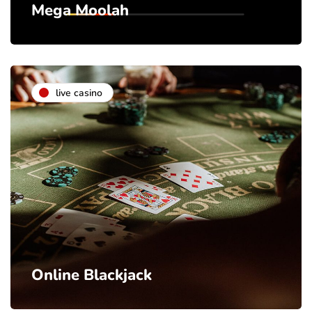
Mega Moolah
live casino
Online Blackjack