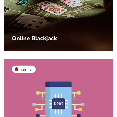
Online Blackjack
casino