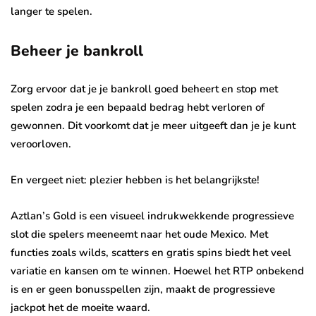
langer te spelen.
Beheer je bankroll
Zorg ervoor dat je je bankroll goed beheert en stop met
spelen zodra je een bepaald bedrag hebt verloren of
gewonnen. Dit voorkomt dat je meer uitgeeft dan je je kunt
veroorloven.
En vergeet niet: plezier hebben is het belangrijkste!
Aztlan’s Gold is een visueel indrukwekkende progressieve
slot die spelers meeneemt naar het oude Mexico. Met
functies zoals wilds, scatters en gratis spins biedt het veel
variatie en kansen om te winnen. Hoewel het RTP onbekend
is en er geen bonusspellen zijn, maakt de progressieve
jackpot het de moeite waard.