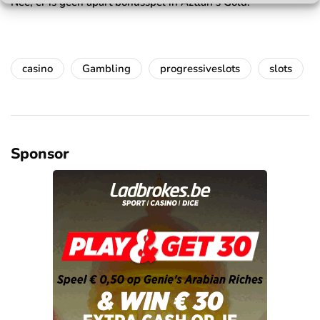
Nee, er is geen apart bonusspel in Aztlan’s Gold.
casino
Gambling
progressiveslots
slots
Sponsor