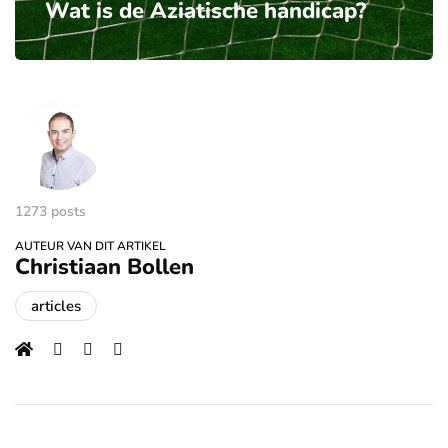
Wat is de Aziatische handicap?
1273 posts
AUTEUR VAN DIT ARTIKEL
Christiaan Bollen
articles