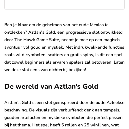
Ben je klaar om de geheimen van het oude Mexico te
ontdekken? Aztlan’s Gold, een progressieve slot ontwikkeld
door The Hawk Game Suite, neemt je mee op een magisch
avontuur vol goud en mystiek. Met indrukwekkende functies
zoals wild-symbolen, scatters en gratis spins, is dit een spel
dat zowel beginners als ervaren spelers zal betoveren. Laten
we deze slot eens van dichterbij bekijken!
De wereld van Aztlan’s Gold
Aztlan’s Gold is een slot geïnspireerd door de oude Azteekse
beschaving. De visuals zijn verbluffend: denk aan tempels,
gouden artefacten en mystieke symbolen die perfect passen
bij het thema. Het spel heeft 5 rollen en 25 winlijnen, wat