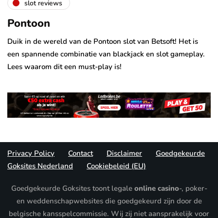
slot reviews
Pontoon
Duik in de wereld van de Pontoon slot van Betsoft! Het is
een spannende combinatie van blackjack en slot gameplay.
Lees waarom dit een must-play is!
Privacy Policy
Contact
Disclaimer
Goedgekeurde
Goksites Nederland
Cookiebeleid (EU)
Goedgekeurde Goksites toont legale
online casino
-, poker-
en weddenschapwebsites die goedgekeurd zijn door de
belgische kansspelcommissie. Wij zij niet aansprakelijk voor