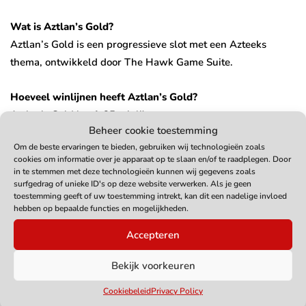
Wat is Aztlan’s Gold?
Aztlan’s Gold is een progressieve slot met een Azteeks
thema, ontwikkeld door The Hawk Game Suite.
Hoeveel winlijnen heeft Aztlan’s Gold?
Aztlan’s Gold heeft 25 winlijnen.
Beheer cookie toestemming
Om de beste ervaringen te bieden, gebruiken wij technologieën zoals
Wat zijn de belangrijkste functies van Aztlan’s Gold?
cookies om informatie over je apparaat op te slaan en/of te raadplegen. Door
Belangrijke functies zijn onder andere wilds, scatters, gratis
in te stemmen met deze technologieën kunnen wij gegevens zoals
spins en een progressieve jackpot.
surfgedrag of unieke ID's op deze website verwerken. Als je geen
toestemming geeft of uw toestemming intrekt, kan dit een nadelige invloed
hebben op bepaalde functies en mogelijkheden.
Kun je gratis spins verdienen in Aztlan’s Gold?
Accepteren
Ja, door drie of meer scatter-symbolen te landen kun je
gratis spins verdienen.
Bekijk voorkeuren
Is er een bonusspel in Aztlan’s Gold?
Cookiebeleid
Privacy Policy