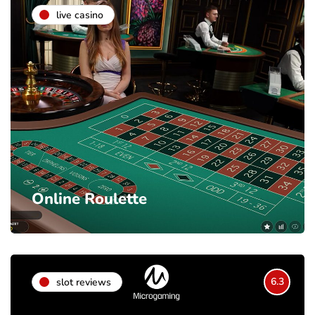
live casino
Online Roulette
6.3
slot reviews