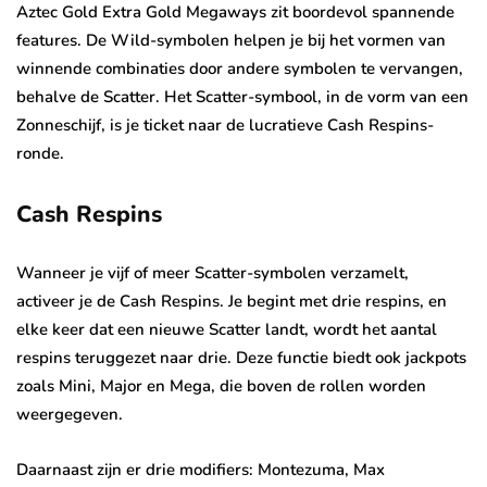
Aztec Gold Extra Gold Megaways zit boordevol spannende
features. De Wild-symbolen helpen je bij het vormen van
winnende combinaties door andere symbolen te vervangen,
behalve de Scatter. Het Scatter-symbool, in de vorm van een
Zonneschijf, is je ticket naar de lucratieve Cash Respins-
ronde.
Cash Respins
Wanneer je vijf of meer Scatter-symbolen verzamelt,
activeer je de Cash Respins. Je begint met drie respins, en
elke keer dat een nieuwe Scatter landt, wordt het aantal
respins teruggezet naar drie. Deze functie biedt ook jackpots
zoals Mini, Major en Mega, die boven de rollen worden
weergegeven.
Daarnaast zijn er drie modifiers: Montezuma, Max