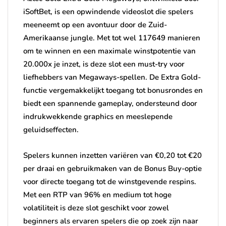
iSoftBet, is een opwindende videoslot die spelers
meeneemt op een avontuur door de Zuid-
Amerikaanse jungle. Met tot wel 117649 manieren
om te winnen en een maximale winstpotentie van
20.000x je inzet, is deze slot een must-try voor
liefhebbers van Megaways-spellen. De Extra Gold-
functie vergemakkelijkt toegang tot bonusrondes en
biedt een spannende gameplay, ondersteund door
indrukwekkende graphics en meeslepende
geluidseffecten.
Spelers kunnen inzetten variëren van €0,20 tot €20
per draai en gebruikmaken van de Bonus Buy-optie
voor directe toegang tot de winstgevende respins.
Met een RTP van 96% en medium tot hoge
volatiliteit is deze slot geschikt voor zowel
beginners als ervaren spelers die op zoek zijn naar