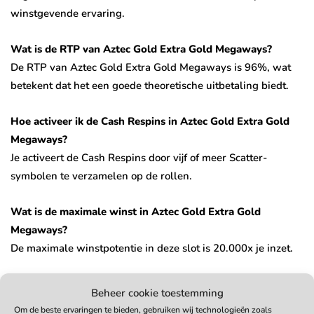
winstgevende ervaring.
Wat is de RTP van Aztec Gold Extra Gold Megaways?
De RTP van Aztec Gold Extra Gold Megaways is 96%, wat
betekent dat het een goede theoretische uitbetaling biedt.
Hoe activeer ik de Cash Respins in Aztec Gold Extra Gold
Megaways?
Je activeert de Cash Respins door vijf of meer Scatter-
symbolen te verzamelen op de rollen.
Wat is de maximale winst in Aztec Gold Extra Gold
Megaways?
De maximale winstpotentie in deze slot is 20.000x je inzet.
Kan ik de bonusronde kopen in Aztec Gold Extra Gold
Beheer cookie toestemming
Megaways?
Om de beste ervaringen te bieden, gebruiken wij technologieën zoals