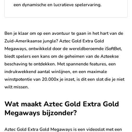
een dynamische en lucratieve spelervaring.
Ben je klaar om op een avontuur te gaan in het hart van de
Zuid-Amerikaanse jungle? Aztec Gold Extra Gold
Megaways, ontwikkeld door de wereldberoemde iSoftBet,
biedt spelers een kans om de geheimen van de Azteekse
beschaving te ontdekken. Met spannende features, een
indrukwekkend aantal winlijnen, en een maximale
winstpotentie van 20.000x je inzet, is dit een slot die je niet
wilt missen.
Wat maakt Aztec Gold Extra Gold
Megaways bijzonder?
Aztec Gold Extra Gold Megaways is een videoslot met een