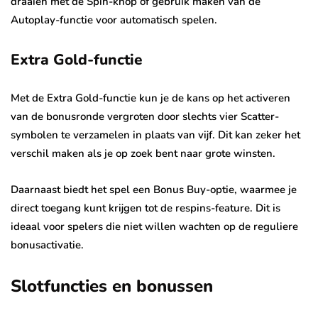
draaien met de Spin-knop of gebruik maken van de
Autoplay-functie voor automatisch spelen.
Extra Gold-functie
Met de Extra Gold-functie kun je de kans op het activeren
van de bonusronde vergroten door slechts vier Scatter-
symbolen te verzamelen in plaats van vijf. Dit kan zeker het
verschil maken als je op zoek bent naar grote winsten.
Daarnaast biedt het spel een Bonus Buy-optie, waarmee je
direct toegang kunt krijgen tot de respins-feature. Dit is
ideaal voor spelers die niet willen wachten op de reguliere
bonusactivatie.
Slotfuncties en bonussen