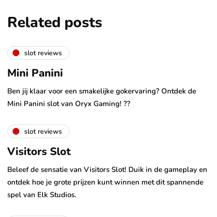
Related posts
slot reviews
Mini Panini
Ben jij klaar voor een smakelijke gokervaring? Ontdek de
Mini Panini slot van Oryx Gaming! ??
slot reviews
Visitors Slot
Beleef de sensatie van Visitors Slot! Duik in de gameplay en
ontdek hoe je grote prijzen kunt winnen met dit spannende
spel van Elk Studios.