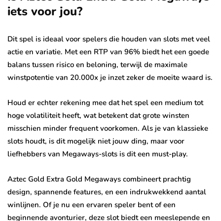
iets voor jou?
Dit spel is ideaal voor spelers die houden van slots met veel
actie en variatie. Met een RTP van 96% biedt het een goede
balans tussen risico en beloning, terwijl de maximale
winstpotentie van 20.000x je inzet zeker de moeite waard is.
Houd er echter rekening mee dat het spel een medium tot
hoge volatiliteit heeft, wat betekent dat grote winsten
misschien minder frequent voorkomen. Als je van klassieke
slots houdt, is dit mogelijk niet jouw ding, maar voor
liefhebbers van Megaways-slots is dit een must-play.
Aztec Gold Extra Gold Megaways combineert prachtig
design, spannende features, en een indrukwekkend aantal
winlijnen. Of je nu een ervaren speler bent of een
beginnende avonturier, deze slot biedt een meeslepende en