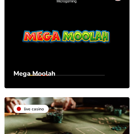
Mega Moolah
live casino