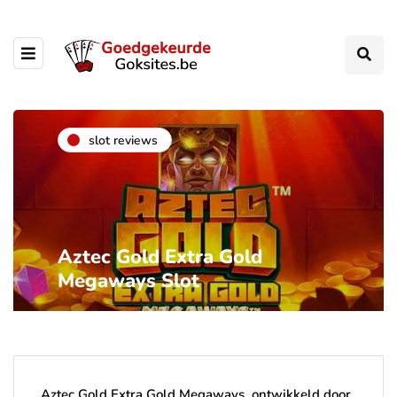
slot reviews
Aztec Gold Extra Gold
Megaways Slot
Aztec Gold Extra Gold Megaways, ontwikkeld door