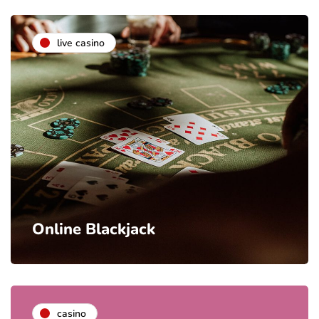
live casino
Online Blackjack
casino