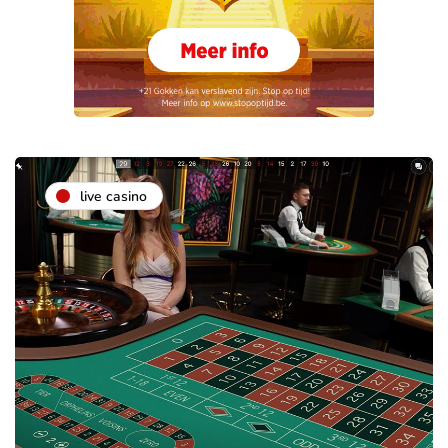
live casino