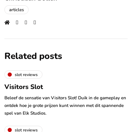
articles
Related posts
slot reviews
Visitors Slot
Beleef de sensatie van Visitors Slot! Duik in de gameplay en
ontdek hoe je grote prijzen kunt winnen met dit spannende
spel van Elk Studios.
slot reviews