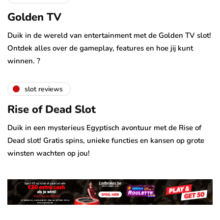
Golden TV
Duik in de wereld van entertainment met de Golden TV slot!
Ontdek alles over de gameplay, features en hoe jij kunt
winnen. ?
slot reviews
Rise of Dead Slot
Duik in een mysterieus Egyptisch avontuur met de Rise of
Dead slot! Gratis spins, unieke functies en kansen op grote
winsten wachten op jou!