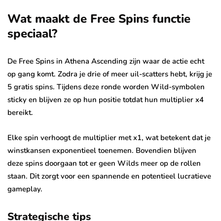
Wat maakt de Free Spins functie
speciaal?
De Free Spins in Athena Ascending zijn waar de actie echt
op gang komt. Zodra je drie of meer uil-scatters hebt, krijg je
5 gratis spins. Tijdens deze ronde worden Wild-symbolen
sticky en blijven ze op hun positie totdat hun multiplier x4
bereikt.
Elke spin verhoogt de multiplier met x1, wat betekent dat je
winstkansen exponentieel toenemen. Bovendien blijven
deze spins doorgaan tot er geen Wilds meer op de rollen
staan. Dit zorgt voor een spannende en potentieel lucratieve
gameplay.
Strategische tips