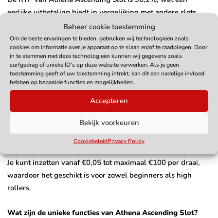
eerlijke uitbetaling biedt in vergelijking met andere slots.
Beheer cookie toestemming
Hoe activeer je de Free Spins in Athena Ascending?
Om de beste ervaringen te bieden, gebruiken wij technologieën zoals
cookies om informatie over je apparaat op te slaan en/of te raadplegen. Door
Je activeert de Free Spins door drie of meer uil-scatters op de
in te stemmen met deze technologieën kunnen wij gegevens zoals
rollen te landen. Dit geeft je 5 gratis spins.
surfgedrag of unieke ID's op deze website verwerken. Als je geen
toestemming geeft of uw toestemming intrekt, kan dit een nadelige invloed
hebben op bepaalde functies en mogelijkheden.
Wat is het maximale winstpotentieel van Athena
Ascending Slot?
Accepteren
Het maximale winstpotentieel is 10.000x je inzet, wat het
Bekijk voorkeuren
een slot met hoge volatiliteit maakt.
Cookiebeleid
Privacy Policy
Welke inzetopties biedt Athena Ascending Slot?
Je kunt inzetten vanaf €0,05 tot maximaal €100 per draai,
waardoor het geschikt is voor zowel beginners als high
rollers.
Wat zijn de unieke functies van Athena Ascending Slot?